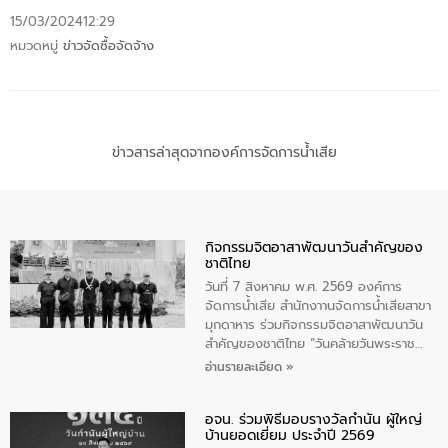
15/03/2024
12:29
หมวดหมู่
ข่าวจัดซื้อจัดจ้าง
ข่าวสารล่าสุดจากองค์การจัดการน้ำเสีย
กิจกรรมจิตอาสาพัฒนาวันสําคัญของ
ชาติไทย
วันที่ 7 สิงหาคม พ.ศ. 2569 องค์การ
จัดการน้ำเสีย สำนักงาานจัดการน้ำเสียสาขา
มุกดาหาร ร่วมกิจกรรมจิตอาสาพัฒนาวัน
สําคัญของชาติไทย “วันคล้ายวันพระราช
สมภพ สมเด็จพระนางเจ้าสิริกิติ์พระบรม
อ่านรายละเอียด »
ราชินีนาถ พระบรมราชชนนีพันปีหลวง และ
วันแม่แห่งชาติ 12 สิงหาคม” โดยมีนายชลิต
อจน. ร่วมพิธีมอบรางวัลกำนัน ผู้ใหญ่
ทิพย์คำ รองผู้ว่าราชการจังหวัดมุกดาหาร
บ้านยอดเยี่ยม ประจำปี 2569
เป็นประธานในพิธี ณ เรือนจําชั่วคราวนาโสก