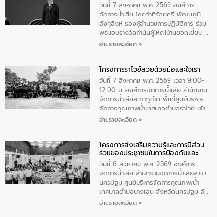
ตําบลนาโสก อําเภอเมืองมุกดาหาร จังหวัด
วันที่ 7 สิงหาคม พ.ศ. 2569 องค์การ
มุกดาหาร โดยในกิจกรรมได้ร่วมปลูกป่า และ
จัดการน้ำเสีย โดยว่าที่ร้อยตรี พัฒนภูมิ
ทําความสะอาดภายในบริเวณ จัดกิจกรรม
อังศุสิงห์ รองผู้อำนวยการปฏิบัติการ ร่วม
เพื่อถวายเป็นพระราชกุศล สมเด็จพระนาง
พิธีมอบรางวัลกำนันผู้ใหญ่บ้านยอดเยี่ยม ณ
เจ้าสิริกิติ์พระบรมราชินีนาถ พระบรมราช
ทำเนียบรัฐบาล โดยมีนายอนุทิน ชาญวีรกูล
อ่านรายละเอียด »
ชนนีพันปีหลวง พร้อมถวายสัจปฏิญาณ
นายกรัฐมนตรีและรัฐมนตรีว่าการกระทรวง
ทำความดีด้วยหัวใจ
มหาดไทย เป็นประธานมอบรางวัลแหนบ
โครงการราไวย์สวยด้วยมือและใจเรา
ทองคำและประกาศเกียรติคุณให้แก่ กำนัน
ผู้ใหญ่บ้านยอดเยี่ยม พร้อมกล่าวชื่นชม ให้
วันที่ 7 สิงหาคม พ.ศ. 2569 เวลา 9:00-
โอวาท และมอบนโยบาย
12:00 น. องค์การจัดการน้ำเสีย สำนักงาน
จัดการน้ำเสียสาขาภูเก็ต พื้นที่ศูนย์บริหาร
จัดการคุณภาพน้ำเทศบาลตำบลราไวย์ เข้า
ร่วมโครงการราไวย์สวยด้วยมือและใจเรา
อ่านรายละเอียด »
โดยมีนายเทมส์ ไกรทัศน์ นายกเทศมนตรี
ตำบลราไวย์ เจ้าหน้าที่เทศบาล ชาวบ้าน
โครงการส่งเสริมความรู้และการมีส่วน
ประชาชน ตัวแทนจากโรงแรมต่างๆ ในเขต
ร่วมของประชาชนในการป้องกันและ
เทศบาลตำบลราไวย์ ศูนย์บริหารจัดการ
แก้ไขปัญหาน้ำเสียอย่างยั่งยืน
คุณภาพน้ำเทศบาลตำบลราไวย์ นำโดยนาย
วันที่ 6 สิงหาคม พ.ศ. 2569 องค์การ
น้อย แก้วเศษ ผู้จัดการสำนักงานจัดการน้ำ
จัดการน้ำเสีย สำนักงานจัดการน้ำเสียสาขา
เสียสาขาภูเก็ต พร้อมด้วยเจ้าหน้าที่ จำนวน
นครปฐม ศูนย์บริหารจัดการคุณภาพน้ำ
5 คน ร่วมทำกิจกรรม ทำความสะอาด
เทศบาลตำบลบางเลน จังหวัดนครปฐม จัด
ชายหาดและแหล่งท่องเที่ยว ณ บริเวณ
กิจกรรมภายใต้โครงการส่งเสริมความรู้และ
อ่านรายละเอียด »
แหลมพรหมเทพ หมู่ที่ 6 ตำบลราไวย์
การมีส่วนร่วมของประชาชนในการป้องกัน