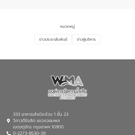
อำเภอเมือง จังหวัดภูเก็ต
และแก้ไขปัญหาน้ำเสียอย่างยั่งยืน ตาม
นโยบาย “มหาดไทย ทำ ทัน ที Action 5
PLUS” โดยจัดอบรมให้ความรู้แก่ประชาชน
และนักเรียน เพื่อส่งเสริมความรู้ด้านการ
จัดการน้ำเสียและสร้างจิตสำนึกในการ
หมวดหมู่
อนุรักษ์สิ่งแวดล้อม ในหัวข้อ “น้ำเสียชุมชน
และการบำบัดน้ำเสียเบื้องต้น” โดยให้ความรู้
ข่าวประชาสัมพันธ์
ข่าวผู้บริหาร
เกี่ยวกับสาเหตุและผลกระทบของน้ำเสีย
แนวทางการลดการเกิดน้ำเสียจากแหล่ง
กำเนิด การบำบัดน้ำเสียเบื้องต้นในครัวเรือน
ณ เทศบาลตำบลบางเลน จังหวัดนครปฐม
333 อาคารเล้าเป้งง้วน 1 ชั้น 23
วิภาวดีรังสิต แขวงจอมพล
เขตจตุจักร กรุงเทพฯ 10900
0-2273-8530-39