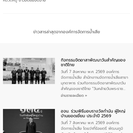
หมวดหมู่
ข่าวจัดซื้อจัดจ้าง
ข่าวสารล่าสุดจากองค์การจัดการน้ำเสีย
กิจกรรมจิตอาสาพัฒนาวันสําคัญของ
ชาติไทย
วันที่ 7 สิงหาคม พ.ศ. 2569 องค์การ
จัดการน้ำเสีย สำนักงาานจัดการน้ำเสียสาขา
มุกดาหาร ร่วมกิจกรรมจิตอาสาพัฒนาวัน
สําคัญของชาติไทย “วันคล้ายวันพระราช
สมภพ สมเด็จพระนางเจ้าสิริกิติ์พระบรม
อ่านรายละเอียด »
ราชินีนาถ พระบรมราชชนนีพันปีหลวง และ
วันแม่แห่งชาติ 12 สิงหาคม” โดยมีนายชลิต
อจน. ร่วมพิธีมอบรางวัลกำนัน ผู้ใหญ่
ทิพย์คำ รองผู้ว่าราชการจังหวัดมุกดาหาร
บ้านยอดเยี่ยม ประจำปี 2569
เป็นประธานในพิธี ณ เรือนจําชั่วคราวนาโสก
ตําบลนาโสก อําเภอเมืองมุกดาหาร จังหวัด
วันที่ 7 สิงหาคม พ.ศ. 2569 องค์การ
มุกดาหาร โดยในกิจกรรมได้ร่วมปลูกป่า และ
จัดการน้ำเสีย โดยว่าที่ร้อยตรี พัฒนภูมิ