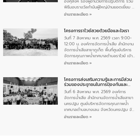
ทําความสะอาดภายในบริเวณ จัดกิจกรรม
อังศุสิงห์ รองผู้อำนวยการปฏิบัติการ ร่วม
เพื่อถวายเป็นพระราชกุศล สมเด็จพระนาง
พิธีมอบรางวัลกำนันผู้ใหญ่บ้านยอดเยี่ยม ณ
เจ้าสิริกิติ์พระบรมราชินีนาถ พระบรมราช
ทำเนียบรัฐบาล โดยมีนายอนุทิน ชาญวีรกูล
อ่านรายละเอียด »
ชนนีพันปีหลวง พร้อมถวายสัจปฏิญาณ
นายกรัฐมนตรีและรัฐมนตรีว่าการกระทรวง
ทำความดีด้วยหัวใจ
มหาดไทย เป็นประธานมอบรางวัลแหนบ
โครงการราไวย์สวยด้วยมือและใจเรา
ทองคำและประกาศเกียรติคุณให้แก่ กำนัน
ผู้ใหญ่บ้านยอดเยี่ยม พร้อมกล่าวชื่นชม ให้
วันที่ 7 สิงหาคม พ.ศ. 2569 เวลา 9:00-
โอวาท และมอบนโยบาย
12:00 น. องค์การจัดการน้ำเสีย สำนักงาน
จัดการน้ำเสียสาขาภูเก็ต พื้นที่ศูนย์บริหาร
จัดการคุณภาพน้ำเทศบาลตำบลราไวย์ เข้า
ร่วมโครงการราไวย์สวยด้วยมือและใจเรา
อ่านรายละเอียด »
โดยมีนายเทมส์ ไกรทัศน์ นายกเทศมนตรี
ตำบลราไวย์ เจ้าหน้าที่เทศบาล ชาวบ้าน
โครงการส่งเสริมความรู้และการมีส่วน
ประชาชน ตัวแทนจากโรงแรมต่างๆ ในเขต
ร่วมของประชาชนในการป้องกันและ
เทศบาลตำบลราไวย์ ศูนย์บริหารจัดการ
แก้ไขปัญหาน้ำเสียอย่างยั่งยืน
คุณภาพน้ำเทศบาลตำบลราไวย์ นำโดยนาย
วันที่ 6 สิงหาคม พ.ศ. 2569 องค์การ
น้อย แก้วเศษ ผู้จัดการสำนักงานจัดการน้ำ
จัดการน้ำเสีย สำนักงานจัดการน้ำเสียสาขา
เสียสาขาภูเก็ต พร้อมด้วยเจ้าหน้าที่ จำนวน
นครปฐม ศูนย์บริหารจัดการคุณภาพน้ำ
5 คน ร่วมทำกิจกรรม ทำความสะอาด
เทศบาลตำบลบางเลน จังหวัดนครปฐม จัด
ชายหาดและแหล่งท่องเที่ยว ณ บริเวณ
กิจกรรมภายใต้โครงการส่งเสริมความรู้และ
อ่านรายละเอียด »
แหลมพรหมเทพ หมู่ที่ 6 ตำบลราไวย์
การมีส่วนร่วมของประชาชนในการป้องกัน
อำเภอเมือง จังหวัดภูเก็ต
และแก้ไขปัญหาน้ำเสียอย่างยั่งยืน ตาม
นโยบาย “มหาดไทย ทำ ทัน ที Action 5
PLUS” โดยจัดอบรมให้ความรู้แก่ประชาชน