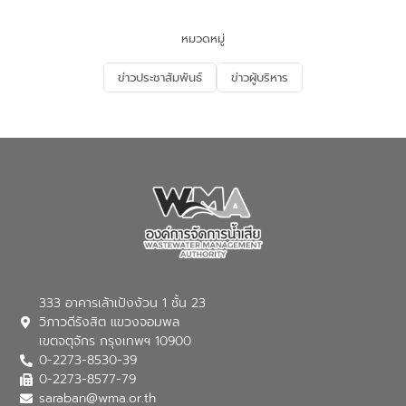
และนักเรียน เพื่อส่งเสริมความรู้ด้านการ
จัดการน้ำเสียและสร้างจิตสำนึกในการ
หมวดหมู่
อนุรักษ์สิ่งแวดล้อม ในหัวข้อ “น้ำเสียชุมชน
และการบำบัดน้ำเสียเบื้องต้น” โดยให้ความรู้
ข่าวประชาสัมพันธ์
ข่าวผู้บริหาร
เกี่ยวกับสาเหตุและผลกระทบของน้ำเสีย
แนวทางการลดการเกิดน้ำเสียจากแหล่ง
กำเนิด การบำบัดน้ำเสียเบื้องต้นในครัวเรือน
ณ เทศบาลตำบลบางเลน จังหวัดนครปฐม
333 อาคารเล้าเป้งง้วน 1 ชั้น 23
วิภาวดีรังสิต แขวงจอมพล
เขตจตุจักร กรุงเทพฯ 10900
0-2273-8530-39
0-2273-8577-79
saraban@wma.or.th