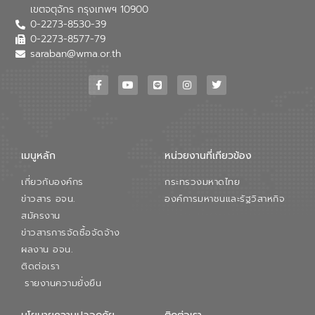
เขตจตุจักร กรุงเทพฯ 10900
การองค์การจัดการน้ำเสีย กล่าวถึงภารกิจ
0-2273-8530-39
หลักของ อจน. ในการพัฒนาระบบบำบัดน้ำ
เสียเมื่อผสานกับความเชี่ยวชาญของอีสท์
0-2273-8577-79
วอเตอร์ จะช่วยขับเคลื่อนการศึกษาทั้งในมิติ
saraban@wma.or.th
ทางเทคนิคและความคุ้มค่าทางเศรษฐกิจ
เพื่อสนับสนุนการพัฒนาเมืองอย่างยั่งยืน
ขณะที่ นายบดินทร์ อุดล กรรมการผู้อำนวย
การใหญ่ อีสท์ วอเตอร์ ย้ำว่า การบริหาร
จัดการน้ำยุคใหม่ต้องมุ่งเน้นความคุ้มค่า
ตลอดระบบ โดยการนำน้ำบำบัดกลับมาใช้ใหม่
จะช่วยลดการพึ่งพาน้ำธรรมชาติและสร้าง
เมนูหลัก
หน่วยงานที่เกียวข้อง
สมดุลทางเศรษฐกิจและสิ่งแวดล้อมได้อย่าง
เป็นรูปธรรม ความร่วมมือระหว่างภาครัฐและ
เกี่ยวกับองค์กร
กระทรวงมหาดไทย
ภาคเอกชนในครั้งนี้ นับเป็นก้าวสำคัญของ
องค์การจัดการน้ำเสีย (อจน.) ในการร่วมวาง
ข่าวสาร อจน.
องค์การมหาชนและรัฐวิสาหกิจ
รากฐานโครงสร้างพื้นฐานด้านน้ำของ
สมัครงาน
ประเทศ เพื่อยกระดับประสิทธิภาพการใช้
ข่าวสารการจัดซื้อจัดจ้าง
ทรัพยากรน้ำให้เกิดประโยชน์สูงสุดและเป็นไป
ผลงาน อจน.
ตามมาตรฐานสากล
ติดต่อเรา
รายงานความยั่งยืน