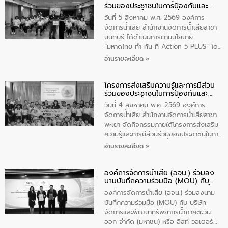
ร่วมของประชาชนในการป้องกันและ
สุขชื่น นายกเทศมนตรีตำบลวัดสิงห์ คณะผู้
แก้ไขปัญหาน้ำเสียอย่างยั่งยืน
บริหารเทศบาลตำบลวัดสิงห์ ผู้นำชุมชน และ
วันที่ 5 สิงหาคม พ.ศ. 2569 องค์การ
ประชาชนในพื้นที่เทศบาลตำบลวัดสิงก์ที่มี
จัดการน้ำเสีย สำนักงานจัดการน้ำเสียสาขา
ส่วนได้ส่วนเสียในโครงก่อสร้างศูนย์บริหาร
นนทบุรี ได้ดำเนินการตามนโยบาย
จัดการคุณภาพน้ำเทศบาลตำบลวัดสิงห์
“มหาดไทย ทำ ทัน ที Action 5 PLUS” โดย
จังหวัดชัยนาท ให้การต้อนรับ
จัดโครงการส่งเสริมความรู้และการมีส่วน
อ่านรายละเอียด »
ร่วมของประชาชนในการป้องกันและแก้ไข
ปัญหาน้ำเสียอย่างยั่งยืน ภายใต้กิจกรรม
โครงการส่งเสริมความรู้และการมีส่วน
“ชุมชนร่วมใจ น้ำใสยั่งยืน” ได้บรรยายให้
ร่วมของประชาชนในการป้องกันและ
ความรู้เกี่ยวกับการจัดการน้ำเสียและการใช้
แก้ไขปัญหาน้ำเสียอย่างยั่งยืน
ถังดักไขมันให้แก่นักเรียนโรงเรียนวัดบ่อ
วันที่ 4 สิงหาคม พ.ศ. 2569 องค์การ
(นันทวิทยา) เทศบาลนครปากเกร็ด อำเภอ
จัดการน้ำเสีย สำนักงานจัดการน้ำเสียสาขา
ปากเกร็ด จังหวัดนนทบุรี จำนวน 30 คน
พะเยา จัดกิจกรรมภายใต้โครงการส่งเสริม
ความรู้และการมีส่วนร่วมของประชาชนในการ
ป้องกันและแก้ไขปัญหาน้ำเสียอย่างยั่งยืน
อ่านรายละเอียด »
ตามนโยบาย “มหาดไทย ทำทันที Action 5
Plus” โดยจัดอบรมให้ความรู้เรื่องน้ำเสีย
องค์การจัดการน้ำเสีย (อจน.) ร่วมลง
ชุมชนและการบำบัดน้ำเสียเบื้องต้น ให้กับ
นามบันทึกความร่วมมือ (MOU) กับ
นักเรียนชั้นประถมศึกษาปีที่ 5 โรงเรียน
บริษัท จัดการและพัฒนาทรัพยากรน้ำ
เทศบาล 1 (พะเยาประชานุกูล) จำนวน 30
องค์การจัดการน้ำเสีย (อจน.) ร่วมลงนาม
ภาคตะวันออก จำกัด (มหาชน) หรือ อีส
คน
บันทึกความร่วมมือ (MOU) กับ บริษัท
ท์ วอเตอร์
จัดการและพัฒนาทรัพยากรน้ำภาคตะวัน
ออก จำกัด (มหาชน) หรือ อีสท์ วอเตอร์