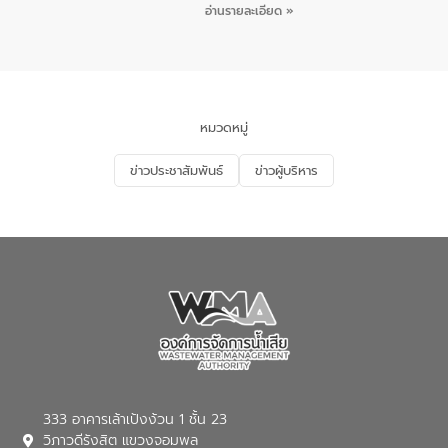
เมื่อวันอังคารที่ 4 สิงหาคม 2569 ณ ห้อง
อ่านรายละเอียด »
อเนกประสงค์ ชั้น 22 อาคารอีสท์วอเตอร์
ในหัวข้อ “การร่วมศึกษาแนวทางการบริหาร
จัดการน้ำเสียและการนำน้ำกลับมาใช้ประโยชน์
ของประเทศไทย” เพื่อยกระดับการบริหาร
จัดการทรัพยากรน้ำ เสริมสร้างความมั่นคง
ด้านน้ำของประเทศ และเตรียมความพร้อม
หมวดหมู่
รองรับการเติบโตของเมือง รวมถึงการ
ลงทุนในอุตสาหกรรมแห่งอนาคต ตลอดจน
ข่าวประชาสัมพันธ์
ข่าวผู้บริหาร
มุ่งตอบโจทย์ความท้าทายจากวิกฤตการ
เปลี่ยนแปลงสภาพภูมิอากาศและความเสี่ยง
ภัยแล้งในระยะยาว การประสานความร่วมมือ
ในครั้งนี้เป็นการดึงจุดแข็งและความ
เชี่ยวชาญด้านระบบบำบัดน้ำเสียที่เป็นมิตร
ต่อสิ่งแวดล้อมของ องค์การจัดการน้ำเสีย
(อจน.) มาผสานกับประสบการณ์และ
เทคโนโลยีโครงข่ายน้ำครบวงจรในพื้นที่ EEC
ของอีสท์ วอเตอร์ เพื่อร่วมกันศึกษา
เทคโนโลยีการปรับปรุงคุณภาพน้ำ (Water
Reuse) และพัฒนารูปแบบการดำเนินงาน
ร่วมกับท้องถิ่นให้เกิดระบบบริหารจัดการน้ำ
อย่างเป็นรูปธรรม เพื่อรองรับความต้องการ
333 อาคารเล้าเป้งง้วน 1 ชั้น 23
ใช้น้ำที่พุ่งสูงขึ้นจากการขยายตัวของ
วิภาวดีรังสิต แขวงจอมพล
อุตสาหกรรม นายชีระ วงศบูรณะ ผู้อำนวย