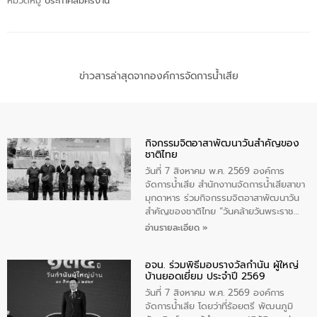
หมวดหมู่
ประกาศสมัครงาน
ข่าวสารล่าสุดจากองค์การจัดการน้ำเสีย
กิจกรรมจิตอาสาพัฒนาวันสําคัญของ
ชาติไทย
วันที่ 7 สิงหาคม พ.ศ. 2569 องค์การ
จัดการน้ำเสีย สำนักงาานจัดการน้ำเสียสาขา
มุกดาหาร ร่วมกิจกรรมจิตอาสาพัฒนาวัน
สําคัญของชาติไทย “วันคล้ายวันพระราช
สมภพ สมเด็จพระนางเจ้าสิริกิติ์พระบรม
อ่านรายละเอียด »
ราชินีนาถ พระบรมราชชนนีพันปีหลวง และ
วันแม่แห่งชาติ 12 สิงหาคม” โดยมีนายชลิต
อจน. ร่วมพิธีมอบรางวัลกำนัน ผู้ใหญ่
ทิพย์คำ รองผู้ว่าราชการจังหวัดมุกดาหาร
บ้านยอดเยี่ยม ประจำปี 2569
เป็นประธานในพิธี ณ เรือนจําชั่วคราวนาโสก
ตําบลนาโสก อําเภอเมืองมุกดาหาร จังหวัด
วันที่ 7 สิงหาคม พ.ศ. 2569 องค์การ
มุกดาหาร โดยในกิจกรรมได้ร่วมปลูกป่า และ
จัดการน้ำเสีย โดยว่าที่ร้อยตรี พัฒนภูมิ