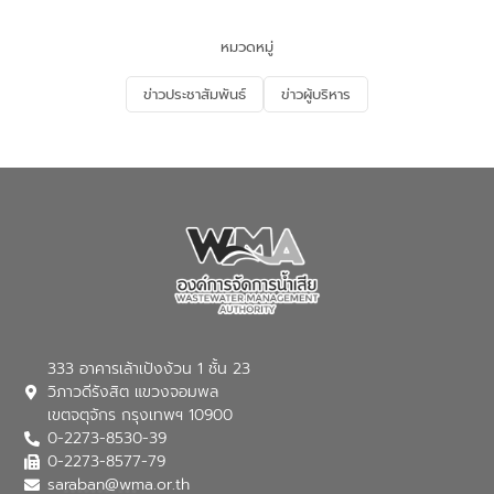
และนักเรียน เพื่อส่งเสริมความรู้ด้านการ
จัดการน้ำเสียและสร้างจิตสำนึกในการ
หมวดหมู่
อนุรักษ์สิ่งแวดล้อม ในหัวข้อ “น้ำเสียชุมชน
และการบำบัดน้ำเสียเบื้องต้น” โดยให้ความรู้
ข่าวประชาสัมพันธ์
ข่าวผู้บริหาร
เกี่ยวกับสาเหตุและผลกระทบของน้ำเสีย
แนวทางการลดการเกิดน้ำเสียจากแหล่ง
กำเนิด การบำบัดน้ำเสียเบื้องต้นในครัวเรือน
ณ เทศบาลตำบลบางเลน จังหวัดนครปฐม
333 อาคารเล้าเป้งง้วน 1 ชั้น 23
วิภาวดีรังสิต แขวงจอมพล
เขตจตุจักร กรุงเทพฯ 10900
0-2273-8530-39
0-2273-8577-79
saraban@wma.or.th