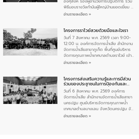
ทําความสะอาดภายในบริเวณ จัดกิจกรรม
อังศุสิงห์ รองผู้อำนวยการปฏิบัติการ ร่วม
เพื่อถวายเป็นพระราชกุศล สมเด็จพระนาง
พิธีมอบรางวัลกำนันผู้ใหญ่บ้านยอดเยี่ยม ณ
เจ้าสิริกิติ์พระบรมราชินีนาถ พระบรมราช
ทำเนียบรัฐบาล โดยมีนายอนุทิน ชาญวีรกูล
อ่านรายละเอียด »
ชนนีพันปีหลวง พร้อมถวายสัจปฏิญาณ
นายกรัฐมนตรีและรัฐมนตรีว่าการกระทรวง
ทำความดีด้วยหัวใจ
มหาดไทย เป็นประธานมอบรางวัลแหนบ
โครงการราไวย์สวยด้วยมือและใจเรา
ทองคำและประกาศเกียรติคุณให้แก่ กำนัน
ผู้ใหญ่บ้านยอดเยี่ยม พร้อมกล่าวชื่นชม ให้
วันที่ 7 สิงหาคม พ.ศ. 2569 เวลา 9:00-
โอวาท และมอบนโยบาย
12:00 น. องค์การจัดการน้ำเสีย สำนักงาน
จัดการน้ำเสียสาขาภูเก็ต พื้นที่ศูนย์บริหาร
จัดการคุณภาพน้ำเทศบาลตำบลราไวย์ เข้า
ร่วมโครงการราไวย์สวยด้วยมือและใจเรา
อ่านรายละเอียด »
โดยมีนายเทมส์ ไกรทัศน์ นายกเทศมนตรี
ตำบลราไวย์ เจ้าหน้าที่เทศบาล ชาวบ้าน
โครงการส่งเสริมความรู้และการมีส่วน
ประชาชน ตัวแทนจากโรงแรมต่างๆ ในเขต
ร่วมของประชาชนในการป้องกันและ
เทศบาลตำบลราไวย์ ศูนย์บริหารจัดการ
แก้ไขปัญหาน้ำเสียอย่างยั่งยืน
คุณภาพน้ำเทศบาลตำบลราไวย์ นำโดยนาย
วันที่ 6 สิงหาคม พ.ศ. 2569 องค์การ
น้อย แก้วเศษ ผู้จัดการสำนักงานจัดการน้ำ
จัดการน้ำเสีย สำนักงานจัดการน้ำเสียสาขา
เสียสาขาภูเก็ต พร้อมด้วยเจ้าหน้าที่ จำนวน
นครปฐม ศูนย์บริหารจัดการคุณภาพน้ำ
5 คน ร่วมทำกิจกรรม ทำความสะอาด
เทศบาลตำบลบางเลน จังหวัดนครปฐม จัด
ชายหาดและแหล่งท่องเที่ยว ณ บริเวณ
กิจกรรมภายใต้โครงการส่งเสริมความรู้และ
อ่านรายละเอียด »
แหลมพรหมเทพ หมู่ที่ 6 ตำบลราไวย์
การมีส่วนร่วมของประชาชนในการป้องกัน
อำเภอเมือง จังหวัดภูเก็ต
และแก้ไขปัญหาน้ำเสียอย่างยั่งยืน ตาม
นโยบาย “มหาดไทย ทำ ทัน ที Action 5
PLUS” โดยจัดอบรมให้ความรู้แก่ประชาชน