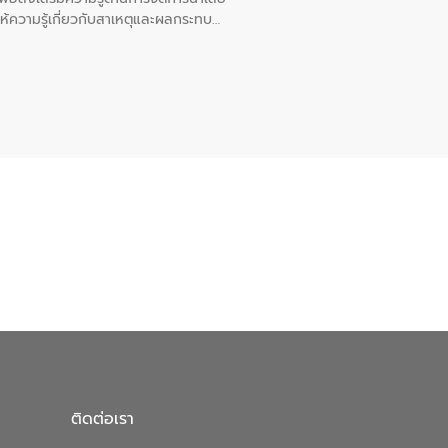
ให้ความรู้เกี่ยวกับสาเหตุและผลกระทบ
ณ เทศบาลตำบลบางเลน จังหวัดนครปฐม
ติดต่อเรา