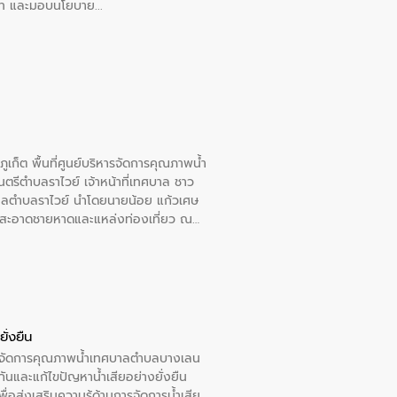
อวาท และมอบนโยบาย
เก็ต พื้นที่ศูนย์บริหารจัดการคุณภาพน้ำ
รีตำบลราไวย์ เจ้าหน้าที่เทศบาล ชาว
าลตำบลราไวย์ นำโดยนายน้อย แก้วเศษ
วามสะอาดชายหาดและแหล่งท่องเที่ยว ณ
ั่งยืน
หารจัดการคุณภาพน้ำเทศบาลตำบลบางเลน
นและแก้ไขปัญหาน้ำเสียอย่างยั่งยืน
อส่งเสริมความรู้ด้านการจัดการน้ำเสีย