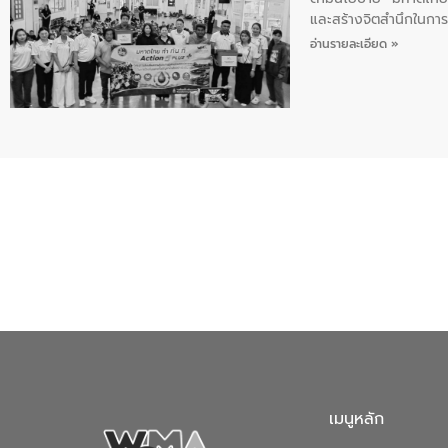
และสร้างจิตสำนึกในการอ
ของน้ำเสีย แนวทางการ
อ่านรายละเอียด »
เมนูหลัก