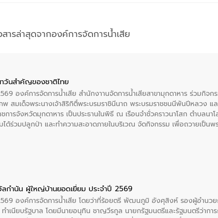
าวสารล่าสุดจากองค์การจัดการน้ำเสีย
าวันสําคัญของชาติไทย
 2569 องค์การจัดการน้ำเสีย สำนักงาานจัดการน้ำเสียสาขามุกดาหาร ร่วมกิ
พ สมเด็จพระนางเจ้าสิริกิติ์พระบรมราชินีนาถ พระบรมราชชนนีพันปีหลวง แล
าราชการจังหวัดมุกดาหาร เป็นประธานในพิธี ณ เรือนจําชั่วคราวนาโสก ตําบลนาโ
ได้ร่วมปลูกป่า และทําความสะอาดภายในบริเวณ จัดกิจกรรม เพื่อถวายเป็นพระร
บรมราชชนนีพันปีหลวง พร้อมถวายสัจปฏิญาณ ทำความดีด้วยหัวใจ
ัลกำนัน ผู้ใหญ่บ้านยอดเยี่ยม ประจำปี 2569
2569 องค์การจัดการน้ำเสีย โดยว่าที่ร้อยตรี พัฒนภูมิ อังศุสิงห์ รองผู้อำนว
 ณ ทำเนียบรัฐบาล โดยมีนายอนุทิน ชาญวีรกูล นายกรัฐมนตรีและรัฐมนตรีว่า