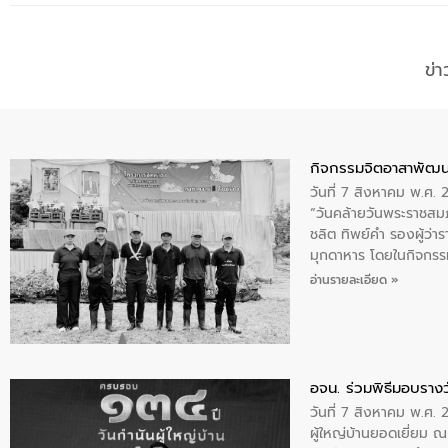
ข่
กิจกรรมจิตอาสาพัฒน
วันที่ 7 สิงหาคม พ.ศ.
“วันคล้ายวันพระราชสมภ
ชลิต ทิพย์คำ รองผู้ว่
มุกดาหาร โดยในกิจกรรม
พระบรมราชินีนาถ พระ
อ่านรายละเอียด »
อจน. ร่วมพิธีมอบรางว
วันที่ 7 สิงหาคม พ.ศ. 
ผู้ใหญ่บ้านยอดเยี่ยม