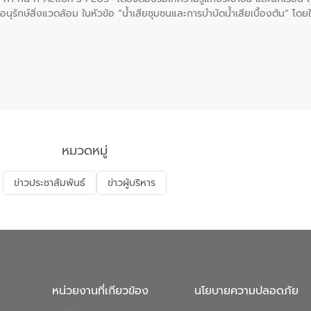
นุรักษ์สิ่งแวดล้อม ในหัวข้อ “น้ำเสียชุมชนและการบำบัดน้ำเสียเบื้องต้น” โดย
ลดการเกิดน้ำเสียจากแหล่งกำเนิด การบำบัดน้ำเสียเบื้องต้นในครัวเรือน 
หมวดหมู่
ข่าวประชาสัมพันธ์
ข่าวผู้บริหาร
หน่วยงานที่เกียวข้อง
นโยบายความปลอดภัย