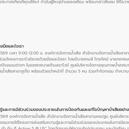
ะกาศเกียรติคุณให้แก่ กำนันผู้ใหญ่บ้านยอดเยี่ยม พร้อมกล่าวชื่นชม ให้โ
ยมือและใจเรา
2569 เวลา 9:00-12:00 น. องค์การจัดการน้ำเสีย สำนักงานจัดการน้ำเสียสาขาภู
ร่วมโครงการราไวย์สวยด้วยมือและใจเรา โดยมีนายเทมส์ ไกรทัศน์ นายกเทศมนต
กโรงแรมต่างๆ ในเขตเทศบาลตำบลราไวย์ ศูนย์บริหารจัดการคุณภาพน้ำเทศบ
ารน้ำเสียสาขาภูเก็ต พร้อมด้วยเจ้าหน้าที่ จำนวน 5 คน ร่วมทำกิจกรรม ทำค
่ที่ 6 ตำบลราไวย์ อำเภอเมือง จังหวัดภูเก็ต
ู้และการมีส่วนร่วมของประชาชนในการป้องกันและแก้ไขปัญหาน้ำเสียอย่างย
. 2569 องค์การจัดการน้ำเสีย สำนักงานจัดการน้ำเสียสาขานครปฐม ศูนย์บริ
รรมภายใต้โครงการส่งเสริมความรู้และการมีส่วนร่วมของประชาชนในการป้องกั
 ทัน ที Action 5 PLUS” โดยจัดอบรมให้ความรู้แก่ประชาชน และนักเรียน เพื่