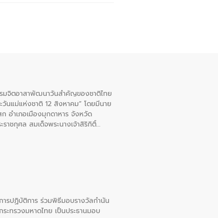
จกรรมจิตอาสาพัฒนาวันสําคัญของชาติไทย
ะวันแม่แห่งชาติ 12 สิงหาคม” โดยมีนาย
สก อําเภอเมืองมุกดาหาร จังหวัด
าชกุศล สมเด็จพระนางเจ้าสิริกิติ์
ยการปฏิบัติการ ร่วมพิธีมอบรางวัลกำนัน
การกระทรวงมหาดไทย เป็นประธานมอบ