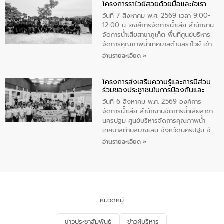
โครงการราไวย์สวยด้วยมือและใจเรา
ทองคำและประกาศเกียรติคุณให้แก่ กำนัน
ผู้ใหญ่บ้านยอดเยี่ยม พร้อมกล่าวชื่นชม ให้
วันที่ 7 สิงหาคม พ.ศ. 2569 เวลา 9:00-
โอวาท และมอบนโยบาย
12:00 น. องค์การจัดการน้ำเสีย สำนักงาน
จัดการน้ำเสียสาขาภูเก็ต พื้นที่ศูนย์บริหาร
จัดการคุณภาพน้ำเทศบาลตำบลราไวย์ เข้า
ร่วมโครงการราไวย์สวยด้วยมือและใจเรา
อ่านรายละเอียด »
โดยมีนายเทมส์ ไกรทัศน์ นายกเทศมนตรี
ตำบลราไวย์ เจ้าหน้าที่เทศบาล ชาวบ้าน
โครงการส่งเสริมความรู้และการมีส่วน
ประชาชน ตัวแทนจากโรงแรมต่างๆ ในเขต
ร่วมของประชาชนในการป้องกันและ
เทศบาลตำบลราไวย์ ศูนย์บริหารจัดการ
แก้ไขปัญหาน้ำเสียอย่างยั่งยืน
คุณภาพน้ำเทศบาลตำบลราไวย์ นำโดยนาย
วันที่ 6 สิงหาคม พ.ศ. 2569 องค์การ
น้อย แก้วเศษ ผู้จัดการสำนักงานจัดการน้ำ
จัดการน้ำเสีย สำนักงานจัดการน้ำเสียสาขา
เสียสาขาภูเก็ต พร้อมด้วยเจ้าหน้าที่ จำนวน
นครปฐม ศูนย์บริหารจัดการคุณภาพน้ำ
5 คน ร่วมทำกิจกรรม ทำความสะอาด
เทศบาลตำบลบางเลน จังหวัดนครปฐม จัด
ชายหาดและแหล่งท่องเที่ยว ณ บริเวณ
กิจกรรมภายใต้โครงการส่งเสริมความรู้และ
อ่านรายละเอียด »
แหลมพรหมเทพ หมู่ที่ 6 ตำบลราไวย์
การมีส่วนร่วมของประชาชนในการป้องกัน
อำเภอเมือง จังหวัดภูเก็ต
และแก้ไขปัญหาน้ำเสียอย่างยั่งยืน ตาม
นโยบาย “มหาดไทย ทำ ทัน ที Action 5
PLUS” โดยจัดอบรมให้ความรู้แก่ประชาชน
และนักเรียน เพื่อส่งเสริมความรู้ด้านการ
จัดการน้ำเสียและสร้างจิตสำนึกในการ
หมวดหมู่
อนุรักษ์สิ่งแวดล้อม ในหัวข้อ “น้ำเสียชุมชน
และการบำบัดน้ำเสียเบื้องต้น” โดยให้ความรู้
ข่าวประชาสัมพันธ์
ข่าวผู้บริหาร