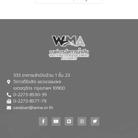
เกี่ยวกับสาเหตุและผลกระทบของน้ำเสีย
แนวทางการลดการเกิดน้ำเสียจากแหล่ง
กำเนิด การบำบัดน้ำเสียเบื้องต้นในครัวเรือน
ณ เทศบาลตำบลบางเลน จังหวัดนครปฐม
333 อาคารเล้าเป้งง้วน 1 ชั้น 23
วิภาวดีรังสิต แขวงจอมพล
เขตจตุจักร กรุงเทพฯ 10900
0-2273-8530-39
0-2273-8577-79
saraban@wma.or.th