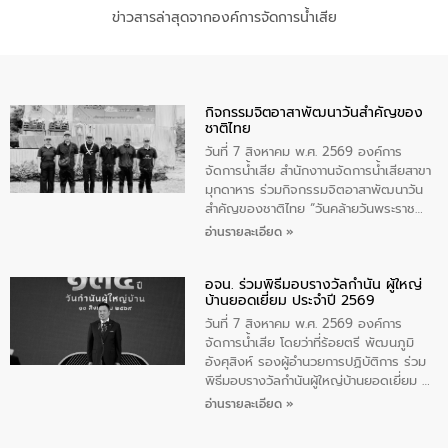
ข่าวสารล่าสุดจากองค์การจัดการน้ำเสีย
กิจกรรมจิตอาสาพัฒนาวันสําคัญของ
ชาติไทย
วันที่ 7 สิงหาคม พ.ศ. 2569 องค์การ
จัดการน้ำเสีย สำนักงาานจัดการน้ำเสียสาขา
มุกดาหาร ร่วมกิจกรรมจิตอาสาพัฒนาวัน
สําคัญของชาติไทย “วันคล้ายวันพระราช
สมภพ สมเด็จพระนางเจ้าสิริกิติ์พระบรม
อ่านรายละเอียด »
ราชินีนาถ พระบรมราชชนนีพันปีหลวง และ
วันแม่แห่งชาติ 12 สิงหาคม” โดยมีนายชลิต
อจน. ร่วมพิธีมอบรางวัลกำนัน ผู้ใหญ่
ทิพย์คำ รองผู้ว่าราชการจังหวัดมุกดาหาร
บ้านยอดเยี่ยม ประจำปี 2569
เป็นประธานในพิธี ณ เรือนจําชั่วคราวนาโสก
ตําบลนาโสก อําเภอเมืองมุกดาหาร จังหวัด
วันที่ 7 สิงหาคม พ.ศ. 2569 องค์การ
มุกดาหาร โดยในกิจกรรมได้ร่วมปลูกป่า และ
จัดการน้ำเสีย โดยว่าที่ร้อยตรี พัฒนภูมิ
ทําความสะอาดภายในบริเวณ จัดกิจกรรม
อังศุสิงห์ รองผู้อำนวยการปฏิบัติการ ร่วม
เพื่อถวายเป็นพระราชกุศล สมเด็จพระนาง
พิธีมอบรางวัลกำนันผู้ใหญ่บ้านยอดเยี่ยม ณ
เจ้าสิริกิติ์พระบรมราชินีนาถ พระบรมราช
ทำเนียบรัฐบาล โดยมีนายอนุทิน ชาญวีรกูล
อ่านรายละเอียด »
ชนนีพันปีหลวง พร้อมถวายสัจปฏิญาณ
นายกรัฐมนตรีและรัฐมนตรีว่าการกระทรวง
ทำความดีด้วยหัวใจ
มหาดไทย เป็นประธานมอบรางวัลแหนบ