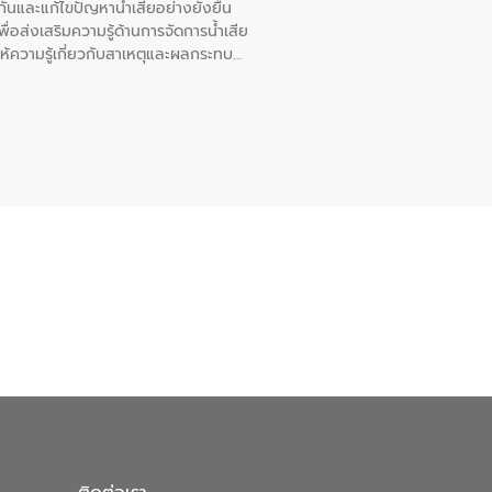
นและแก้ไขปัญหาน้ำเสียอย่างยั่งยืน
อส่งเสริมความรู้ด้านการจัดการน้ำเสีย
ให้ความรู้เกี่ยวกับสาเหตุและผลกระทบ
ณ เทศบาลตำบลบางเลน จังหวัดนครปฐม