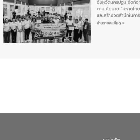
จังหวัดนครปฐม จัดกิจก
ตามนโยบาย “มหาดไทย ทำ
และสร้างจิตสำนึกในการอ
ของน้ำเสีย แนวทางการ
อ่านรายละเอียด »