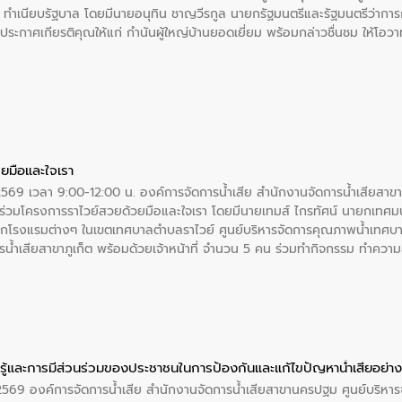
 ณ ทำเนียบรัฐบาล โดยมีนายอนุทิน ชาญวีรกูล นายกรัฐมนตรีและรัฐมนตรีว่า
ะกาศเกียรติคุณให้แก่ กำนันผู้ใหญ่บ้านยอดเยี่ยม พร้อมกล่าวชื่นชม ให้โ
ยมือและใจเรา
2569 เวลา 9:00-12:00 น. องค์การจัดการน้ำเสีย สำนักงานจัดการน้ำเสียสาขาภู
ร่วมโครงการราไวย์สวยด้วยมือและใจเรา โดยมีนายเทมส์ ไกรทัศน์ นายกเทศมนต
กโรงแรมต่างๆ ในเขตเทศบาลตำบลราไวย์ ศูนย์บริหารจัดการคุณภาพน้ำเทศบ
ารน้ำเสียสาขาภูเก็ต พร้อมด้วยเจ้าหน้าที่ จำนวน 5 คน ร่วมทำกิจกรรม ทำค
่ที่ 6 ตำบลราไวย์ อำเภอเมือง จังหวัดภูเก็ต
ู้และการมีส่วนร่วมของประชาชนในการป้องกันและแก้ไขปัญหาน้ำเสียอย่างย
. 2569 องค์การจัดการน้ำเสีย สำนักงานจัดการน้ำเสียสาขานครปฐม ศูนย์บริ