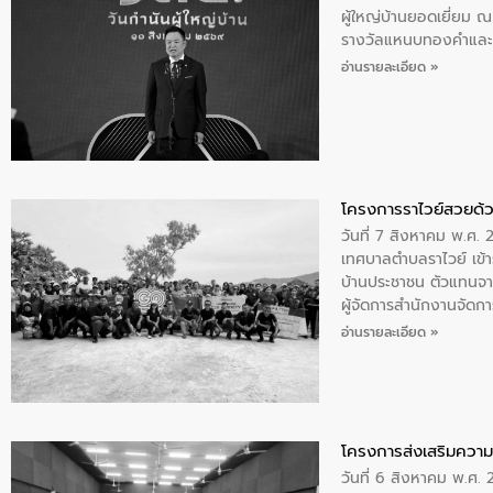
ผู้ใหญ่บ้านยอดเยี่ยม
รางวัลแหนบทองคำและปร
อ่านรายละเอียด »
โครงการราไวย์สวยด้ว
วันที่ 7 สิงหาคม พ.ศ. 
เทศบาลตำบลราไวย์ เข้า
บ้านประชาชน ตัวแทนจา
ผู้จัดการสำนักงานจัดก
บริเวณแหลมพรหมเทพ หมู
อ่านรายละเอียด »
โครงการส่งเสริมความร
วันที่ 6 สิงหาคม พ.ศ