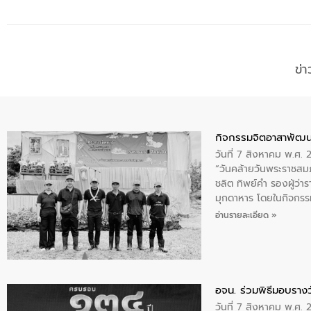
ข่
กิจกรรมจิตอาสาพัฒน
วันที่ 7 สิงหาคม พ.ศ.
“วันคล้ายวันพระราชสมภ
ชลิต ทิพย์คำ รองผู้ว่
มุกดาหาร โดยในกิจกรรม
พระบรมราชินีนาถ พระ
อ่านรายละเอียด »
อจน. ร่วมพิธีมอบรางว
วันที่ 7 สิงหาคม พ.ศ. 