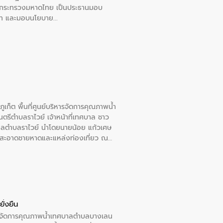
การกระทรวงมหาดไทย เป็นประธานมอบ
อวาท และมอบนโยบาย
เก็ต พื้นที่ศูนย์บริหารจัดการคุณภาพน้ำ
รีตำบลราไวย์ เจ้าหน้าที่เทศบาล ชาว
าลตำบลราไวย์ นำโดยนายน้อย แก้วเศษ
วามสะอาดชายหาดและแหล่งท่องเที่ยว ณ
ั่งยืน
หารจัดการคุณภาพน้ำเทศบาลตำบลบางเลน