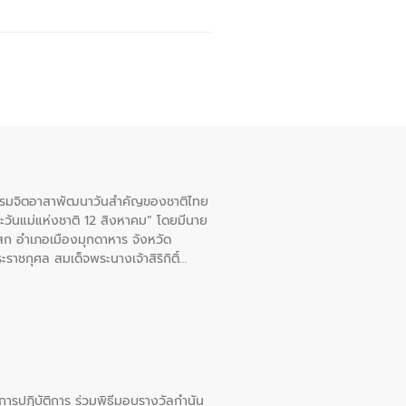
จกรรมจิตอาสาพัฒนาวันสําคัญของชาติไทย
ะวันแม่แห่งชาติ 12 สิงหาคม” โดยมีนาย
สก อําเภอเมืองมุกดาหาร จังหวัด
าชกุศล สมเด็จพระนางเจ้าสิริกิติ์
ยการปฏิบัติการ ร่วมพิธีมอบรางวัลกำนัน