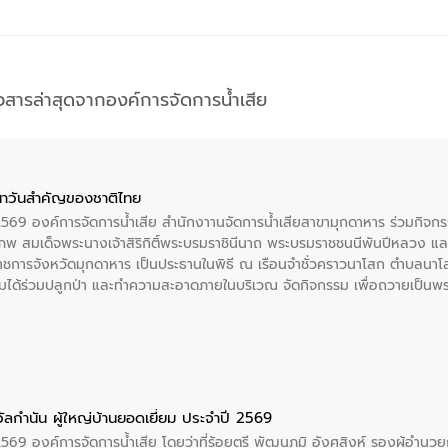
าวสารล่าสุดจากองค์การจัดการน้ำเสีย
าวันสําคัญของชาติไทย
 2569 องค์การจัดการน้ำเสีย สำนักงาานจัดการน้ำเสียสาขามุกดาหาร ร่วมกิ
พ สมเด็จพระนางเจ้าสิริกิติ์พระบรมราชินีนาถ พระบรมราชชนนีพันปีหลวง แล
าราชการจังหวัดมุกดาหาร เป็นประธานในพิธี ณ เรือนจําชั่วคราวนาโสก ตําบลนาโ
ได้ร่วมปลูกป่า และทําความสะอาดภายในบริเวณ จัดกิจกรรม เพื่อถวายเป็นพระร
บรมราชชนนีพันปีหลวง พร้อมถวายสัจปฏิญาณ ทำความดีด้วยหัวใจ
ัลกำนัน ผู้ใหญ่บ้านยอดเยี่ยม ประจำปี 2569
2569 องค์การจัดการน้ำเสีย โดยว่าที่ร้อยตรี พัฒนภูมิ อังศุสิงห์ รองผู้อำนว