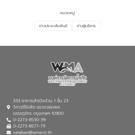
และนักเรียน เพื่อส่งเสริมความรู้ด้านการ
จัดการน้ำเสียและสร้างจิตสำนึกในการ
หมวดหมู่
อนุรักษ์สิ่งแวดล้อม ในหัวข้อ “น้ำเสียชุมชน
และการบำบัดน้ำเสียเบื้องต้น” โดยให้ความรู้
ข่าวประชาสัมพันธ์
ข่าวผู้บริหาร
เกี่ยวกับสาเหตุและผลกระทบของน้ำเสีย
แนวทางการลดการเกิดน้ำเสียจากแหล่ง
กำเนิด การบำบัดน้ำเสียเบื้องต้นในครัวเรือน
ณ เทศบาลตำบลบางเลน จังหวัดนครปฐม
333 อาคารเล้าเป้งง้วน 1 ชั้น 23
วิภาวดีรังสิต แขวงจอมพล
เขตจตุจักร กรุงเทพฯ 10900
0-2273-8530-39
0-2273-8577-79
saraban@wma.or.th