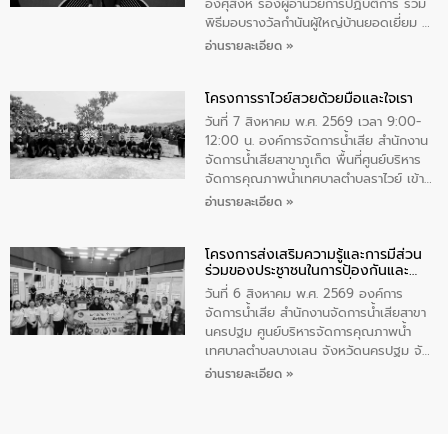
ทําความสะอาดภายในบริเวณ จัดกิจกรรม
อังศุสิงห์ รองผู้อำนวยการปฏิบัติการ ร่วม
เพื่อถวายเป็นพระราชกุศล สมเด็จพระนาง
พิธีมอบรางวัลกำนันผู้ใหญ่บ้านยอดเยี่ยม ณ
เจ้าสิริกิติ์พระบรมราชินีนาถ พระบรมราช
ทำเนียบรัฐบาล โดยมีนายอนุทิน ชาญวีรกูล
อ่านรายละเอียด »
ชนนีพันปีหลวง พร้อมถวายสัจปฏิญาณ
นายกรัฐมนตรีและรัฐมนตรีว่าการกระทรวง
ทำความดีด้วยหัวใจ
มหาดไทย เป็นประธานมอบรางวัลแหนบ
โครงการราไวย์สวยด้วยมือและใจเรา
ทองคำและประกาศเกียรติคุณให้แก่ กำนัน
ผู้ใหญ่บ้านยอดเยี่ยม พร้อมกล่าวชื่นชม ให้
วันที่ 7 สิงหาคม พ.ศ. 2569 เวลา 9:00-
โอวาท และมอบนโยบาย
12:00 น. องค์การจัดการน้ำเสีย สำนักงาน
จัดการน้ำเสียสาขาภูเก็ต พื้นที่ศูนย์บริหาร
จัดการคุณภาพน้ำเทศบาลตำบลราไวย์ เข้า
ร่วมโครงการราไวย์สวยด้วยมือและใจเรา
อ่านรายละเอียด »
โดยมีนายเทมส์ ไกรทัศน์ นายกเทศมนตรี
ตำบลราไวย์ เจ้าหน้าที่เทศบาล ชาวบ้าน
โครงการส่งเสริมความรู้และการมีส่วน
ประชาชน ตัวแทนจากโรงแรมต่างๆ ในเขต
ร่วมของประชาชนในการป้องกันและ
เทศบาลตำบลราไวย์ ศูนย์บริหารจัดการ
แก้ไขปัญหาน้ำเสียอย่างยั่งยืน
คุณภาพน้ำเทศบาลตำบลราไวย์ นำโดยนาย
วันที่ 6 สิงหาคม พ.ศ. 2569 องค์การ
น้อย แก้วเศษ ผู้จัดการสำนักงานจัดการน้ำ
จัดการน้ำเสีย สำนักงานจัดการน้ำเสียสาขา
เสียสาขาภูเก็ต พร้อมด้วยเจ้าหน้าที่ จำนวน
นครปฐม ศูนย์บริหารจัดการคุณภาพน้ำ
5 คน ร่วมทำกิจกรรม ทำความสะอาด
เทศบาลตำบลบางเลน จังหวัดนครปฐม จัด
ชายหาดและแหล่งท่องเที่ยว ณ บริเวณ
กิจกรรมภายใต้โครงการส่งเสริมความรู้และ
อ่านรายละเอียด »
แหลมพรหมเทพ หมู่ที่ 6 ตำบลราไวย์
การมีส่วนร่วมของประชาชนในการป้องกัน
อำเภอเมือง จังหวัดภูเก็ต
และแก้ไขปัญหาน้ำเสียอย่างยั่งยืน ตาม
นโยบาย “มหาดไทย ทำ ทัน ที Action 5
PLUS” โดยจัดอบรมให้ความรู้แก่ประชาชน