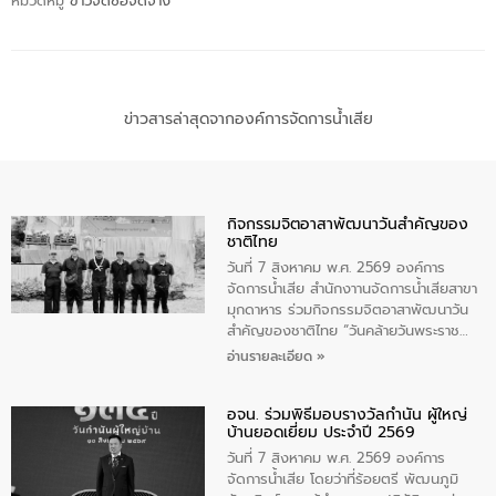
หมวดหมู่
ข่าวจัดซื้อจัดจ้าง
ข่าวสารล่าสุดจากองค์การจัดการน้ำเสีย
กิจกรรมจิตอาสาพัฒนาวันสําคัญของ
ชาติไทย
วันที่ 7 สิงหาคม พ.ศ. 2569 องค์การ
จัดการน้ำเสีย สำนักงาานจัดการน้ำเสียสาขา
มุกดาหาร ร่วมกิจกรรมจิตอาสาพัฒนาวัน
สําคัญของชาติไทย “วันคล้ายวันพระราช
สมภพ สมเด็จพระนางเจ้าสิริกิติ์พระบรม
อ่านรายละเอียด »
ราชินีนาถ พระบรมราชชนนีพันปีหลวง และ
วันแม่แห่งชาติ 12 สิงหาคม” โดยมีนายชลิต
อจน. ร่วมพิธีมอบรางวัลกำนัน ผู้ใหญ่
ทิพย์คำ รองผู้ว่าราชการจังหวัดมุกดาหาร
บ้านยอดเยี่ยม ประจำปี 2569
เป็นประธานในพิธี ณ เรือนจําชั่วคราวนาโสก
ตําบลนาโสก อําเภอเมืองมุกดาหาร จังหวัด
วันที่ 7 สิงหาคม พ.ศ. 2569 องค์การ
มุกดาหาร โดยในกิจกรรมได้ร่วมปลูกป่า และ
จัดการน้ำเสีย โดยว่าที่ร้อยตรี พัฒนภูมิ