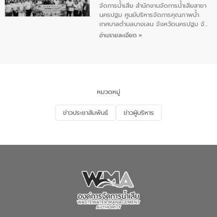
น้อย แก้วเศษ ผู้จัดการสำนักงานจัดการน้ำ
จัดการน้ำเสีย สำนักงานจัดการน้ำเสียสาขา
เสียสาขาภูเก็ต พร้อมด้วยเจ้าหน้าที่ จำนวน
นครปฐม ศูนย์บริหารจัดการคุณภาพน้ำ
5 คน ร่วมทำกิจกรรม ทำความสะอาด
เทศบาลตำบลบางเลน จังหวัดนครปฐม จัด
ชายหาดและแหล่งท่องเที่ยว ณ บริเวณ
กิจกรรมภายใต้โครงการส่งเสริมความรู้และ
อ่านรายละเอียด »
แหลมพรหมเทพ หมู่ที่ 6 ตำบลราไวย์
การมีส่วนร่วมของประชาชนในการป้องกัน
อำเภอเมือง จังหวัดภูเก็ต
และแก้ไขปัญหาน้ำเสียอย่างยั่งยืน ตาม
นโยบาย “มหาดไทย ทำ ทัน ที Action 5
PLUS” โดยจัดอบรมให้ความรู้แก่ประชาชน
และนักเรียน เพื่อส่งเสริมความรู้ด้านการ
จัดการน้ำเสียและสร้างจิตสำนึกในการ
หมวดหมู่
อนุรักษ์สิ่งแวดล้อม ในหัวข้อ “น้ำเสียชุมชน
และการบำบัดน้ำเสียเบื้องต้น” โดยให้ความรู้
ข่าวประชาสัมพันธ์
ข่าวผู้บริหาร
เกี่ยวกับสาเหตุและผลกระทบของน้ำเสีย
แนวทางการลดการเกิดน้ำเสียจากแหล่ง
กำเนิด การบำบัดน้ำเสียเบื้องต้นในครัวเรือน
ณ เทศบาลตำบลบางเลน จังหวัดนครปฐม