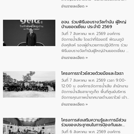
สมภพ สมเด็จพระนางเจ้าสิริกิติ์พระบรม
อ่านรายละเอียด »
ราชินีนาถ พระบรมราชชนนีพันปีหลวง และ
วันแม่แห่งชาติ 12 สิงหาคม” โดยมีนายชลิต
อจน. ร่วมพิธีมอบรางวัลกำนัน ผู้ใหญ่
ทิพย์คำ รองผู้ว่าราชการจังหวัดมุกดาหาร
บ้านยอดเยี่ยม ประจำปี 2569
เป็นประธานในพิธี ณ เรือนจําชั่วคราวนาโสก
ตําบลนาโสก อําเภอเมืองมุกดาหาร จังหวัด
วันที่ 7 สิงหาคม พ.ศ. 2569 องค์การ
มุกดาหาร โดยในกิจกรรมได้ร่วมปลูกป่า และ
จัดการน้ำเสีย โดยว่าที่ร้อยตรี พัฒนภูมิ
ทําความสะอาดภายในบริเวณ จัดกิจกรรม
อังศุสิงห์ รองผู้อำนวยการปฏิบัติการ ร่วม
เพื่อถวายเป็นพระราชกุศล สมเด็จพระนาง
พิธีมอบรางวัลกำนันผู้ใหญ่บ้านยอดเยี่ยม ณ
เจ้าสิริกิติ์พระบรมราชินีนาถ พระบรมราช
ทำเนียบรัฐบาล โดยมีนายอนุทิน ชาญวีรกูล
อ่านรายละเอียด »
ชนนีพันปีหลวง พร้อมถวายสัจปฏิญาณ
นายกรัฐมนตรีและรัฐมนตรีว่าการกระทรวง
ทำความดีด้วยหัวใจ
มหาดไทย เป็นประธานมอบรางวัลแหนบ
โครงการราไวย์สวยด้วยมือและใจเรา
ทองคำและประกาศเกียรติคุณให้แก่ กำนัน
ผู้ใหญ่บ้านยอดเยี่ยม พร้อมกล่าวชื่นชม ให้
วันที่ 7 สิงหาคม พ.ศ. 2569 เวลา 9:00-
โอวาท และมอบนโยบาย
12:00 น. องค์การจัดการน้ำเสีย สำนักงาน
จัดการน้ำเสียสาขาภูเก็ต พื้นที่ศูนย์บริหาร
จัดการคุณภาพน้ำเทศบาลตำบลราไวย์ เข้า
ร่วมโครงการราไวย์สวยด้วยมือและใจเรา
อ่านรายละเอียด »
โดยมีนายเทมส์ ไกรทัศน์ นายกเทศมนตรี
ตำบลราไวย์ เจ้าหน้าที่เทศบาล ชาวบ้าน
โครงการส่งเสริมความรู้และการมีส่วน
ประชาชน ตัวแทนจากโรงแรมต่างๆ ในเขต
ร่วมของประชาชนในการป้องกันและ
เทศบาลตำบลราไวย์ ศูนย์บริหารจัดการ
แก้ไขปัญหาน้ำเสียอย่างยั่งยืน
คุณภาพน้ำเทศบาลตำบลราไวย์ นำโดยนาย
วันที่ 6 สิงหาคม พ.ศ. 2569 องค์การ