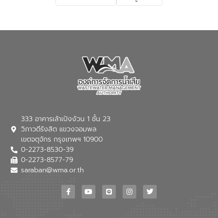
ผลกระทบของน้ำเสีย แนวทางการลดการ
เกิดน้ำเสียจากแหล่งกำเนิด การบำบัดน้ำเสีย
เบื้องต้นในครัวเรือน ณ ชุมชนวัดหอไตร
ปิฏการาม อำเภอเมืองกาฬสินธุ์ จังหวัด
กาฬสินธุ์
333 อาคารเล้าเป้งง้วน 1 ชั้น 23
วิภาวดีรังสิต แขวงจอมพล
เขตจตุจักร กรุงเทพฯ 10900
0-2273-8530-39
0-2273-8577-79
saraban@wma.or.th