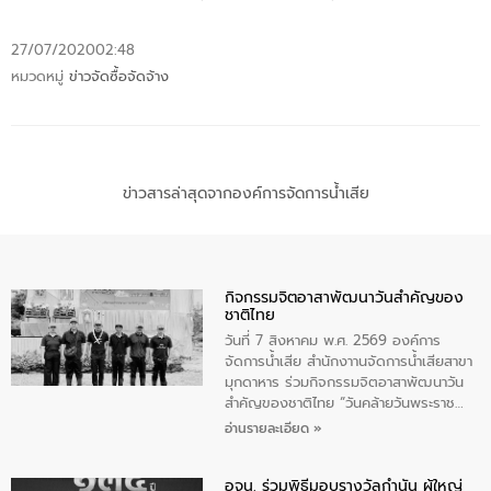
27/07/2020
02:48
หมวดหมู่
ข่าวจัดซื้อจัดจ้าง
ข่าวสารล่าสุดจากองค์การจัดการน้ำเสีย
กิจกรรมจิตอาสาพัฒนาวันสําคัญของ
ชาติไทย
วันที่ 7 สิงหาคม พ.ศ. 2569 องค์การ
จัดการน้ำเสีย สำนักงาานจัดการน้ำเสียสาขา
มุกดาหาร ร่วมกิจกรรมจิตอาสาพัฒนาวัน
สําคัญของชาติไทย “วันคล้ายวันพระราช
สมภพ สมเด็จพระนางเจ้าสิริกิติ์พระบรม
อ่านรายละเอียด »
ราชินีนาถ พระบรมราชชนนีพันปีหลวง และ
วันแม่แห่งชาติ 12 สิงหาคม” โดยมีนายชลิต
อจน. ร่วมพิธีมอบรางวัลกำนัน ผู้ใหญ่
ทิพย์คำ รองผู้ว่าราชการจังหวัดมุกดาหาร