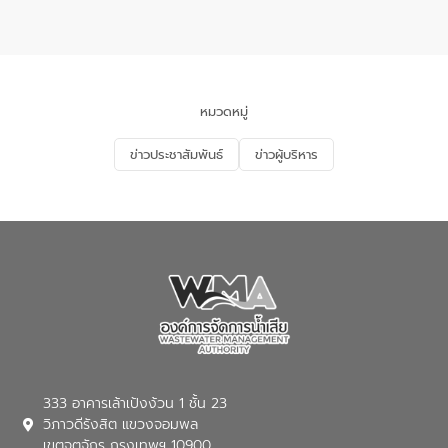
แหลมพรหมเทพ หมู่ที่ 6 ตำบลราไวย์
การมีส่วนร่วมของประชาชนในการป้องกัน
อำเภอเมือง จังหวัดภูเก็ต
และแก้ไขปัญหาน้ำเสียอย่างยั่งยืน ตาม
นโยบาย “มหาดไทย ทำ ทัน ที Action 5
PLUS” โดยจัดอบรมให้ความรู้แก่ประชาชน
และนักเรียน เพื่อส่งเสริมความรู้ด้านการ
จัดการน้ำเสียและสร้างจิตสำนึกในการ
หมวดหมู่
อนุรักษ์สิ่งแวดล้อม ในหัวข้อ “น้ำเสียชุมชน
และการบำบัดน้ำเสียเบื้องต้น” โดยให้ความรู้
ข่าวประชาสัมพันธ์
ข่าวผู้บริหาร
เกี่ยวกับสาเหตุและผลกระทบของน้ำเสีย
แนวทางการลดการเกิดน้ำเสียจากแหล่ง
กำเนิด การบำบัดน้ำเสียเบื้องต้นในครัวเรือน
ณ เทศบาลตำบลบางเลน จังหวัดนครปฐม
333 อาคารเล้าเป้งง้วน 1 ชั้น 23
วิภาวดีรังสิต แขวงจอมพล
เขตจตุจักร กรุงเทพฯ 10900