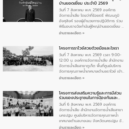
บ้านยอดเยี่ยม ประจำปี 2569
เป็นประธานในพิธี ณ เรือนจําชั่วคราวนาโสก
ตําบลนาโสก อําเภอเมืองมุกดาหาร จังหวัด
วันที่ 7 สิงหาคม พ.ศ. 2569 องค์การ
มุกดาหาร โดยในกิจกรรมได้ร่วมปลูกป่า และ
จัดการน้ำเสีย โดยว่าที่ร้อยตรี พัฒนภูมิ
ทําความสะอาดภายในบริเวณ จัดกิจกรรม
อังศุสิงห์ รองผู้อำนวยการปฏิบัติการ ร่วม
เพื่อถวายเป็นพระราชกุศล สมเด็จพระนาง
พิธีมอบรางวัลกำนันผู้ใหญ่บ้านยอดเยี่ยม ณ
เจ้าสิริกิติ์พระบรมราชินีนาถ พระบรมราช
ทำเนียบรัฐบาล โดยมีนายอนุทิน ชาญวีรกูล
อ่านรายละเอียด »
ชนนีพันปีหลวง พร้อมถวายสัจปฏิญาณ
นายกรัฐมนตรีและรัฐมนตรีว่าการกระทรวง
ทำความดีด้วยหัวใจ
มหาดไทย เป็นประธานมอบรางวัลแหนบ
โครงการราไวย์สวยด้วยมือและใจเรา
ทองคำและประกาศเกียรติคุณให้แก่ กำนัน
ผู้ใหญ่บ้านยอดเยี่ยม พร้อมกล่าวชื่นชม ให้
วันที่ 7 สิงหาคม พ.ศ. 2569 เวลา 9:00-
โอวาท และมอบนโยบาย
12:00 น. องค์การจัดการน้ำเสีย สำนักงาน
จัดการน้ำเสียสาขาภูเก็ต พื้นที่ศูนย์บริหาร
จัดการคุณภาพน้ำเทศบาลตำบลราไวย์ เข้า
ร่วมโครงการราไวย์สวยด้วยมือและใจเรา
อ่านรายละเอียด »
โดยมีนายเทมส์ ไกรทัศน์ นายกเทศมนตรี
ตำบลราไวย์ เจ้าหน้าที่เทศบาล ชาวบ้าน
โครงการส่งเสริมความรู้และการมีส่วน
ประชาชน ตัวแทนจากโรงแรมต่างๆ ในเขต
ร่วมของประชาชนในการป้องกันและ
เทศบาลตำบลราไวย์ ศูนย์บริหารจัดการ
แก้ไขปัญหาน้ำเสียอย่างยั่งยืน
คุณภาพน้ำเทศบาลตำบลราไวย์ นำโดยนาย
วันที่ 6 สิงหาคม พ.ศ. 2569 องค์การ
น้อย แก้วเศษ ผู้จัดการสำนักงานจัดการน้ำ
จัดการน้ำเสีย สำนักงานจัดการน้ำเสียสาขา
เสียสาขาภูเก็ต พร้อมด้วยเจ้าหน้าที่ จำนวน
นครปฐม ศูนย์บริหารจัดการคุณภาพน้ำ
5 คน ร่วมทำกิจกรรม ทำความสะอาด
เทศบาลตำบลบางเลน จังหวัดนครปฐม จัด
ชายหาดและแหล่งท่องเที่ยว ณ บริเวณ
กิจกรรมภายใต้โครงการส่งเสริมความรู้และ
อ่านรายละเอียด »