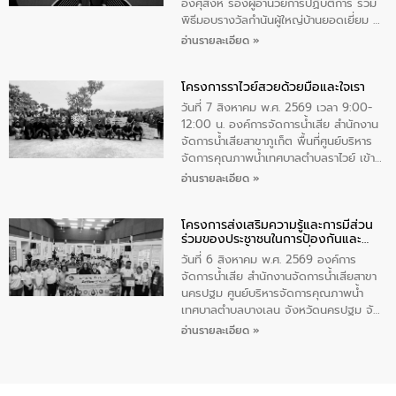
ทําความสะอาดภายในบริเวณ จัดกิจกรรม
อังศุสิงห์ รองผู้อำนวยการปฏิบัติการ ร่วม
เพื่อถวายเป็นพระราชกุศล สมเด็จพระนาง
พิธีมอบรางวัลกำนันผู้ใหญ่บ้านยอดเยี่ยม ณ
เจ้าสิริกิติ์พระบรมราชินีนาถ พระบรมราช
ทำเนียบรัฐบาล โดยมีนายอนุทิน ชาญวีรกูล
อ่านรายละเอียด »
ชนนีพันปีหลวง พร้อมถวายสัจปฏิญาณ
นายกรัฐมนตรีและรัฐมนตรีว่าการกระทรวง
ทำความดีด้วยหัวใจ
มหาดไทย เป็นประธานมอบรางวัลแหนบ
โครงการราไวย์สวยด้วยมือและใจเรา
ทองคำและประกาศเกียรติคุณให้แก่ กำนัน
ผู้ใหญ่บ้านยอดเยี่ยม พร้อมกล่าวชื่นชม ให้
วันที่ 7 สิงหาคม พ.ศ. 2569 เวลา 9:00-
โอวาท และมอบนโยบาย
12:00 น. องค์การจัดการน้ำเสีย สำนักงาน
จัดการน้ำเสียสาขาภูเก็ต พื้นที่ศูนย์บริหาร
จัดการคุณภาพน้ำเทศบาลตำบลราไวย์ เข้า
ร่วมโครงการราไวย์สวยด้วยมือและใจเรา
อ่านรายละเอียด »
โดยมีนายเทมส์ ไกรทัศน์ นายกเทศมนตรี
ตำบลราไวย์ เจ้าหน้าที่เทศบาล ชาวบ้าน
โครงการส่งเสริมความรู้และการมีส่วน
ประชาชน ตัวแทนจากโรงแรมต่างๆ ในเขต
ร่วมของประชาชนในการป้องกันและ
เทศบาลตำบลราไวย์ ศูนย์บริหารจัดการ
แก้ไขปัญหาน้ำเสียอย่างยั่งยืน
คุณภาพน้ำเทศบาลตำบลราไวย์ นำโดยนาย
วันที่ 6 สิงหาคม พ.ศ. 2569 องค์การ
น้อย แก้วเศษ ผู้จัดการสำนักงานจัดการน้ำ
จัดการน้ำเสีย สำนักงานจัดการน้ำเสียสาขา
เสียสาขาภูเก็ต พร้อมด้วยเจ้าหน้าที่ จำนวน
นครปฐม ศูนย์บริหารจัดการคุณภาพน้ำ
5 คน ร่วมทำกิจกรรม ทำความสะอาด
เทศบาลตำบลบางเลน จังหวัดนครปฐม จัด
ชายหาดและแหล่งท่องเที่ยว ณ บริเวณ
กิจกรรมภายใต้โครงการส่งเสริมความรู้และ
อ่านรายละเอียด »
แหลมพรหมเทพ หมู่ที่ 6 ตำบลราไวย์
การมีส่วนร่วมของประชาชนในการป้องกัน
อำเภอเมือง จังหวัดภูเก็ต
และแก้ไขปัญหาน้ำเสียอย่างยั่งยืน ตาม
นโยบาย “มหาดไทย ทำ ทัน ที Action 5
PLUS” โดยจัดอบรมให้ความรู้แก่ประชาชน