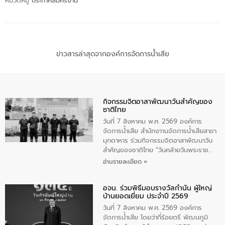
หมวดหมู่
ประกาศสมัครงาน
ข่าวสารล่าสุดจากองค์การจัดการน้ำเสีย
กิจกรรมจิตอาสาพัฒนาวันสําคัญของ
ชาติไทย
วันที่ 7 สิงหาคม พ.ศ. 2569 องค์การ
จัดการน้ำเสีย สำนักงาานจัดการน้ำเสียสาขา
มุกดาหาร ร่วมกิจกรรมจิตอาสาพัฒนาวัน
สําคัญของชาติไทย “วันคล้ายวันพระราช
สมภพ สมเด็จพระนางเจ้าสิริกิติ์พระบรม
อ่านรายละเอียด »
ราชินีนาถ พระบรมราชชนนีพันปีหลวง และ
วันแม่แห่งชาติ 12 สิงหาคม” โดยมีนายชลิต
อจน. ร่วมพิธีมอบรางวัลกำนัน ผู้ใหญ่
ทิพย์คำ รองผู้ว่าราชการจังหวัดมุกดาหาร
บ้านยอดเยี่ยม ประจำปี 2569
เป็นประธานในพิธี ณ เรือนจําชั่วคราวนาโสก
ตําบลนาโสก อําเภอเมืองมุกดาหาร จังหวัด
วันที่ 7 สิงหาคม พ.ศ. 2569 องค์การ
มุกดาหาร โดยในกิจกรรมได้ร่วมปลูกป่า และ
จัดการน้ำเสีย โดยว่าที่ร้อยตรี พัฒนภูมิ