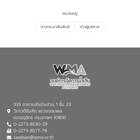
และนักเรียน เพื่อส่งเสริมความรู้ด้านการ
จัดการน้ำเสียและสร้างจิตสำนึกในการ
หมวดหมู่
อนุรักษ์สิ่งแวดล้อม ในหัวข้อ “น้ำเสียชุมชน
และการบำบัดน้ำเสียเบื้องต้น” โดยให้ความรู้
ข่าวประชาสัมพันธ์
ข่าวผู้บริหาร
เกี่ยวกับสาเหตุและผลกระทบของน้ำเสีย
แนวทางการลดการเกิดน้ำเสียจากแหล่ง
กำเนิด การบำบัดน้ำเสียเบื้องต้นในครัวเรือน
ณ เทศบาลตำบลบางเลน จังหวัดนครปฐม
333 อาคารเล้าเป้งง้วน 1 ชั้น 23
วิภาวดีรังสิต แขวงจอมพล
เขตจตุจักร กรุงเทพฯ 10900
0-2273-8530-39
0-2273-8577-79
saraban@wma.or.th