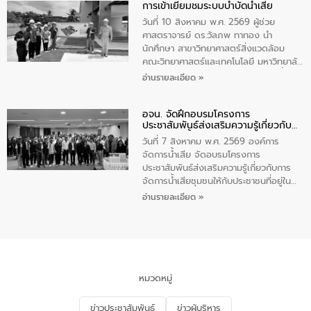
การเข้าเยี่ยมชมระบบบำบัดน้ำเสีย
ความรู้แก่นักเรียนชั้นมัธยมปีที่ 1 โรงเรียน
วัดสว่างอารมณ์ ในเขตเทศบาลตำบลราไวย์
วันที่ 10 สิงหาคม พ.ศ. 2569 ผู้ช่วย
เพื่อส่งเสริมความรู้ด้านการจัดการน้ำเสีย
ศาสตราจารย์ ดร.วัลภพ ทาทอง นำ
การบำบัดน้ำเสียเบื้องต้นในครัวเรือน และ
นักศึกษา สาขาวิทยาศาสตร์สิ่งแวดล้อม
สร้างจิตสำนึกในการอนุรักษ์สิ่งแวดล้อม ใน
คณะวิทยาศาสตร์และเทคโนโลยี มหาวิทยาลัย
การนี้ นายเทมส์ ไกรทัศน์ นายกเทศมนตรี
ราชภัฏเลย เข้าศึกษาดูงานระบบบำบัดน้ำเสีย
อ่านรายละเอียด »
ตำบลราไวย์ เป็นประธานกล่าวเปิดงาน
ณ ศูนย์บริหารจัดการคุณภาพน้ำเทศบาล
เมืองเลย โดยว่าที่ ร.ต.กัญตพงศ์ สีนิล
อจน. จัดฝึกอบรมโครงการ
วิศวกร ให้การต้อนรับ และบรรยายให้ความ
ประชาสัมพันธ์ส่งเสริมความรู้เกี่ยวกับ
รู้
การจัดการน้ำเสีย
วันที่ 7 สิงหาคม พ.ศ. 2569 องค์การ
จัดการน้ำเสีย จัดอบรมโครงการ
ประชาสัมพันธ์ส่งเสริมความรู้เกี่ยวกับการ
จัดการน้ำเสียชุมชนให้กับประชาชนที่อยู่ใน
เขตพื้นที่เทศบาลเมืองอุทัยธานี จำนวน 100
อ่านรายละเอียด »
คน ณ ห้องประชุมเทศบาลเมืองอุทัยธานี
จังหวัดอุทัยธานี โดยมีรองนายกเทศมนตรี
เมืองอุทัยธานี (นายศุภฤกษ์ เอี่ยมละออ)
เป็นประธานพิธีเปิดการอบรม
หมวดหมู่
ข่าวประชาสัมพันธ์
ข่าวผู้บริหาร