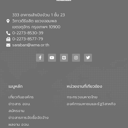
Reuse) และพัฒนารูปแบบการดำเนินงาน
ร่วมกับท้องถิ่นให้เกิดระบบบริหารจัดการน้ำ
อย่างเป็นรูปธรรม เพื่อรองรับความต้องการ
333 อาคารเล้าเป้งง้วน 1 ชั้น 23
ใช้น้ำที่พุ่งสูงขึ้นจากการขยายตัวของ
วิภาวดีรังสิต แขวงจอมพล
อุตสาหกรรม นายชีระ วงศบูรณะ ผู้อำนวย
เขตจตุจักร กรุงเทพฯ 10900
การองค์การจัดการน้ำเสีย กล่าวถึงภารกิจ
0-2273-8530-39
หลักของ อจน. ในการพัฒนาระบบบำบัดน้ำ
เสียเมื่อผสานกับความเชี่ยวชาญของอีสท์
0-2273-8577-79
วอเตอร์ จะช่วยขับเคลื่อนการศึกษาทั้งในมิติ
saraban@wma.or.th
ทางเทคนิคและความคุ้มค่าทางเศรษฐกิจ
เพื่อสนับสนุนการพัฒนาเมืองอย่างยั่งยืน
ขณะที่ นายบดินทร์ อุดล กรรมการผู้อำนวย
การใหญ่ อีสท์ วอเตอร์ ย้ำว่า การบริหาร
จัดการน้ำยุคใหม่ต้องมุ่งเน้นความคุ้มค่า
ตลอดระบบ โดยการนำน้ำบำบัดกลับมาใช้ใหม่
จะช่วยลดการพึ่งพาน้ำธรรมชาติและสร้าง
เมนูหลัก
หน่วยงานที่เกียวข้อง
สมดุลทางเศรษฐกิจและสิ่งแวดล้อมได้อย่าง
เป็นรูปธรรม ความร่วมมือระหว่างภาครัฐและ
เกี่ยวกับองค์กร
กระทรวงมหาดไทย
ภาคเอกชนในครั้งนี้ นับเป็นก้าวสำคัญของ
องค์การจัดการน้ำเสีย (อจน.) ในการร่วมวาง
ข่าวสาร อจน.
องค์การมหาชนและรัฐวิสาหกิจ
รากฐานโครงสร้างพื้นฐานด้านน้ำของ
สมัครงาน
ประเทศ เพื่อยกระดับประสิทธิภาพการใช้
ข่าวสารการจัดซื้อจัดจ้าง
ทรัพยากรน้ำให้เกิดประโยชน์สูงสุดและเป็นไป
ผลงาน อจน.
ตามมาตรฐานสากล