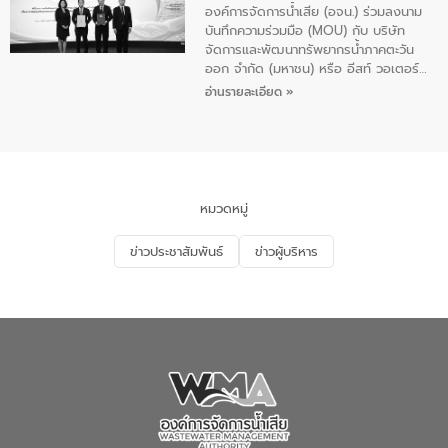
บริษัท จัดการและพัฒนาทรัพยากรน้ำ
เทศบาล 1 (พะเยาประชานุกูล) จำนวน 30
องค์การจัดการน้ำเสีย (อจน.) ร่วมลงนาม
ภาคตะวันออก จำกัด (มหาชน) หรือ อีส
คน
บันทึกความร่วมมือ (MOU) กับ บริษัท
ท์ วอเตอร์
จัดการและพัฒนาทรัพยากรน้ำภาคตะวัน
ออก จำกัด (มหาชน) หรือ อีสท์ วอเตอร์
เมื่อวันอังคารที่ 4 สิงหาคม 2569 ณ ห้อง
อ่านรายละเอียด »
อเนกประสงค์ ชั้น 22 อาคารอีสท์วอเตอร์
ในหัวข้อ “การร่วมศึกษาแนวทางการบริหาร
จัดการน้ำเสียและการนำน้ำกลับมาใช้ประโยชน์
ของประเทศไทย” เพื่อยกระดับการบริหาร
จัดการทรัพยากรน้ำ เสริมสร้างความมั่นคง
ด้านน้ำของประเทศ และเตรียมความพร้อม
หมวดหมู่
รองรับการเติบโตของเมือง รวมถึงการ
ลงทุนในอุตสาหกรรมแห่งอนาคต ตลอดจน
ข่าวประชาสัมพันธ์
ข่าวผู้บริหาร
มุ่งตอบโจทย์ความท้าทายจากวิกฤตการ
เปลี่ยนแปลงสภาพภูมิอากาศและความเสี่ยง
ภัยแล้งในระยะยาว การประสานความร่วมมือ
ในครั้งนี้เป็นการดึงจุดแข็งและความ
เชี่ยวชาญด้านระบบบำบัดน้ำเสียที่เป็นมิตร
ต่อสิ่งแวดล้อมของ องค์การจัดการน้ำเสีย
(อจน.) มาผสานกับประสบการณ์และ
เทคโนโลยีโครงข่ายน้ำครบวงจรในพื้นที่ EEC
ของอีสท์ วอเตอร์ เพื่อร่วมกันศึกษา
เทคโนโลยีการปรับปรุงคุณภาพน้ำ (Water