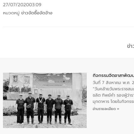
27/07/2020
03:09
หมวดหมู่
ข่าวจัดซื้อจัดจ้าง
ข่
กิจกรรมจิตอาสาพัฒน
วันที่ 7 สิงหาคม พ.ศ.
“วันคล้ายวันพระราชสมภ
ชลิต ทิพย์คำ รองผู้ว่
มุกดาหาร โดยในกิจกรรม
พระบรมราชินีนาถ พระ
อ่านรายละเอียด »