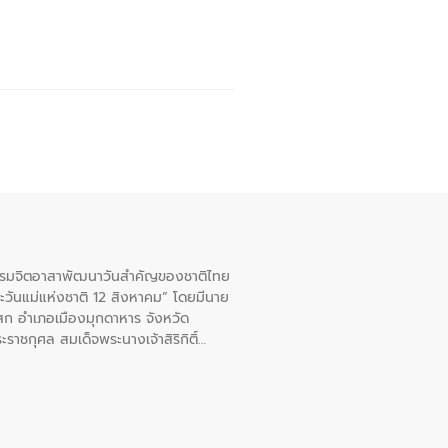
จกรรมจิตอาสาพัฒนาวันสําคัญของชาติไทย
ะวันแม่แห่งชาติ 12 สิงหาคม” โดยมีนาย
สก อําเภอเมืองมุกดาหาร จังหวัด
าชกุศล สมเด็จพระนางเจ้าสิริกิติ์