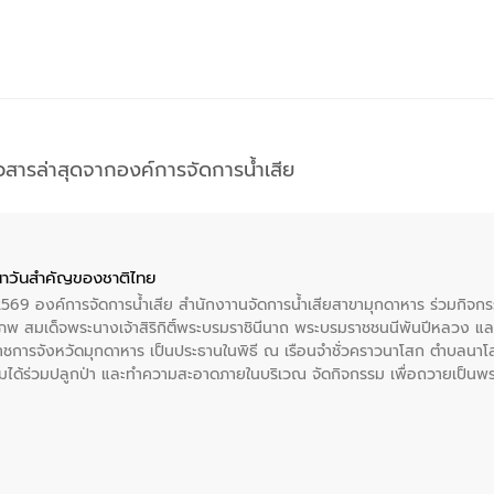
าวสารล่าสุดจากองค์การจัดการน้ำเสีย
าวันสําคัญของชาติไทย
 2569 องค์การจัดการน้ำเสีย สำนักงาานจัดการน้ำเสียสาขามุกดาหาร ร่วมกิ
พ สมเด็จพระนางเจ้าสิริกิติ์พระบรมราชินีนาถ พระบรมราชชนนีพันปีหลวง แล
าราชการจังหวัดมุกดาหาร เป็นประธานในพิธี ณ เรือนจําชั่วคราวนาโสก ตําบลนาโ
ได้ร่วมปลูกป่า และทําความสะอาดภายในบริเวณ จัดกิจกรรม เพื่อถวายเป็นพระร
บรมราชชนนีพันปีหลวง พร้อมถวายสัจปฏิญาณ ทำความดีด้วยหัวใจ