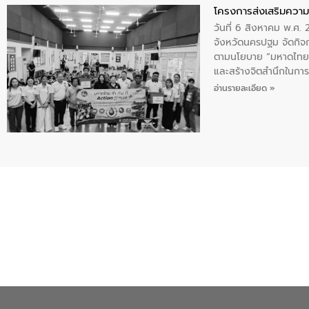
โครงการส่งเสริมความร
วันที่ 6 สิงหาคม พ.ศ
จังหวัดนครปฐม จัดกิจก
ตามนโยบาย “มหาดไทย ทำ
และสร้างจิตสำนึกในการอ
ของน้ำเสีย แนวทางการ
อ่านรายละเอียด »