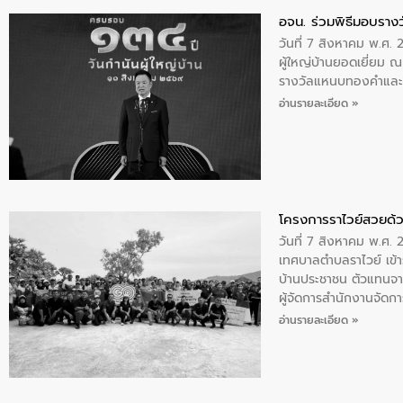
อจน. ร่วมพิธีมอบรางว
วันที่ 7 สิงหาคม พ.ศ. 
ผู้ใหญ่บ้านยอดเยี่ยม
รางวัลแหนบทองคำและปร
อ่านรายละเอียด »
โครงการราไวย์สวยด้ว
วันที่ 7 สิงหาคม พ.ศ. 
เทศบาลตำบลราไวย์ เข้า
บ้านประชาชน ตัวแทนจา
ผู้จัดการสำนักงานจัดก
บริเวณแหลมพรหมเทพ หมู
อ่านรายละเอียด »