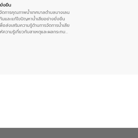
ั่งยืน
หารจัดการคุณภาพน้ำเทศบาลตำบลบางเลน
นและแก้ไขปัญหาน้ำเสียอย่างยั่งยืน
อส่งเสริมความรู้ด้านการจัดการน้ำเสีย
ให้ความรู้เกี่ยวกับสาเหตุและผลกระทบ
ณ เทศบาลตำบลบางเลน จังหวัดนครปฐม