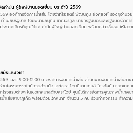
ัลกำนัน ผู้ใหญ่บ้านยอดเยี่ยม ประจำปี 2569
2569 องค์การจัดการน้ำเสีย โดยว่าที่ร้อยตรี พัฒนภูมิ อังศุสิงห์ รองผู้อำนว
 ณ ทำเนียบรัฐบาล โดยมีนายอนุทิน ชาญวีรกูล นายกรัฐมนตรีและรัฐมนตรีว่า
ะกาศเกียรติคุณให้แก่ กำนันผู้ใหญ่บ้านยอดเยี่ยม พร้อมกล่าวชื่นชม ให้โ
ยมือและใจเรา
2569 เวลา 9:00-12:00 น. องค์การจัดการน้ำเสีย สำนักงานจัดการน้ำเสียสาขาภู
ร่วมโครงการราไวย์สวยด้วยมือและใจเรา โดยมีนายเทมส์ ไกรทัศน์ นายกเทศมนต
กโรงแรมต่างๆ ในเขตเทศบาลตำบลราไวย์ ศูนย์บริหารจัดการคุณภาพน้ำเทศบ
ารน้ำเสียสาขาภูเก็ต พร้อมด้วยเจ้าหน้าที่ จำนวน 5 คน ร่วมทำกิจกรรม ทำค
่ที่ 6 ตำบลราไวย์ อำเภอเมือง จังหวัดภูเก็ต