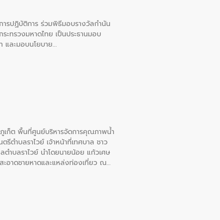
ยการปฏิบัติการ ร่วมพิธีมอบรางวัลกำนัน
การกระทรวงมหาดไทย เป็นประธานมอบ
อวาท และมอบนโยบาย
เก็ต พื้นที่ศูนย์บริหารจัดการคุณภาพน้ำ
รีตำบลราไวย์ เจ้าหน้าที่เทศบาล ชาว
าลตำบลราไวย์ นำโดยนายน้อย แก้วเศษ
วามสะอาดชายหาดและแหล่งท่องเที่ยว ณ