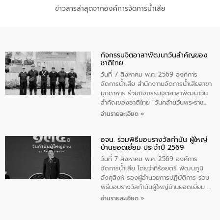
ข่าวสารล่าสุดจากองค์การจัดการน้ำเสีย
กิจกรรมจิตอาสาพัฒนาวันสําคัญของ
ชาติไทย
วันที่ 7 สิงหาคม พ.ศ. 2569 องค์การ
จัดการน้ำเสีย สำนักงาานจัดการน้ำเสียสาขา
มุกดาหาร ร่วมกิจกรรมจิตอาสาพัฒนาวัน
สําคัญของชาติไทย “วันคล้ายวันพระราช
สมภพ สมเด็จพระนางเจ้าสิริกิติ์พระบรม
อ่านรายละเอียด »
ราชินีนาถ พระบรมราชชนนีพันปีหลวง และ
วันแม่แห่งชาติ 12 สิงหาคม” โดยมีนายชลิต
อจน. ร่วมพิธีมอบรางวัลกำนัน ผู้ใหญ่
ทิพย์คำ รองผู้ว่าราชการจังหวัดมุกดาหาร
บ้านยอดเยี่ยม ประจำปี 2569
เป็นประธานในพิธี ณ เรือนจําชั่วคราวนาโสก
ตําบลนาโสก อําเภอเมืองมุกดาหาร จังหวัด
วันที่ 7 สิงหาคม พ.ศ. 2569 องค์การ
มุกดาหาร โดยในกิจกรรมได้ร่วมปลูกป่า และ
จัดการน้ำเสีย โดยว่าที่ร้อยตรี พัฒนภูมิ
ทําความสะอาดภายในบริเวณ จัดกิจกรรม
อังศุสิงห์ รองผู้อำนวยการปฏิบัติการ ร่วม
เพื่อถวายเป็นพระราชกุศล สมเด็จพระนาง
พิธีมอบรางวัลกำนันผู้ใหญ่บ้านยอดเยี่ยม ณ
เจ้าสิริกิติ์พระบรมราชินีนาถ พระบรมราช
ทำเนียบรัฐบาล โดยมีนายอนุทิน ชาญวีรกูล
อ่านรายละเอียด »
ชนนีพันปีหลวง พร้อมถวายสัจปฏิญาณ
นายกรัฐมนตรีและรัฐมนตรีว่าการกระทรวง
ทำความดีด้วยหัวใจ
มหาดไทย เป็นประธานมอบรางวัลแหนบ