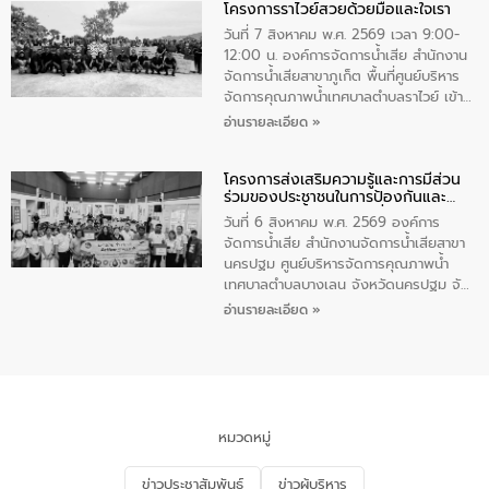
โครงการราไวย์สวยด้วยมือและใจเรา
ทองคำและประกาศเกียรติคุณให้แก่ กำนัน
ผู้ใหญ่บ้านยอดเยี่ยม พร้อมกล่าวชื่นชม ให้
วันที่ 7 สิงหาคม พ.ศ. 2569 เวลา 9:00-
โอวาท และมอบนโยบาย
12:00 น. องค์การจัดการน้ำเสีย สำนักงาน
จัดการน้ำเสียสาขาภูเก็ต พื้นที่ศูนย์บริหาร
จัดการคุณภาพน้ำเทศบาลตำบลราไวย์ เข้า
ร่วมโครงการราไวย์สวยด้วยมือและใจเรา
อ่านรายละเอียด »
โดยมีนายเทมส์ ไกรทัศน์ นายกเทศมนตรี
ตำบลราไวย์ เจ้าหน้าที่เทศบาล ชาวบ้าน
โครงการส่งเสริมความรู้และการมีส่วน
ประชาชน ตัวแทนจากโรงแรมต่างๆ ในเขต
ร่วมของประชาชนในการป้องกันและ
เทศบาลตำบลราไวย์ ศูนย์บริหารจัดการ
แก้ไขปัญหาน้ำเสียอย่างยั่งยืน
คุณภาพน้ำเทศบาลตำบลราไวย์ นำโดยนาย
วันที่ 6 สิงหาคม พ.ศ. 2569 องค์การ
น้อย แก้วเศษ ผู้จัดการสำนักงานจัดการน้ำ
จัดการน้ำเสีย สำนักงานจัดการน้ำเสียสาขา
เสียสาขาภูเก็ต พร้อมด้วยเจ้าหน้าที่ จำนวน
นครปฐม ศูนย์บริหารจัดการคุณภาพน้ำ
5 คน ร่วมทำกิจกรรม ทำความสะอาด
เทศบาลตำบลบางเลน จังหวัดนครปฐม จัด
ชายหาดและแหล่งท่องเที่ยว ณ บริเวณ
กิจกรรมภายใต้โครงการส่งเสริมความรู้และ
อ่านรายละเอียด »
แหลมพรหมเทพ หมู่ที่ 6 ตำบลราไวย์
การมีส่วนร่วมของประชาชนในการป้องกัน
อำเภอเมือง จังหวัดภูเก็ต
และแก้ไขปัญหาน้ำเสียอย่างยั่งยืน ตาม
นโยบาย “มหาดไทย ทำ ทัน ที Action 5
PLUS” โดยจัดอบรมให้ความรู้แก่ประชาชน
และนักเรียน เพื่อส่งเสริมความรู้ด้านการ
จัดการน้ำเสียและสร้างจิตสำนึกในการ
หมวดหมู่
อนุรักษ์สิ่งแวดล้อม ในหัวข้อ “น้ำเสียชุมชน
และการบำบัดน้ำเสียเบื้องต้น” โดยให้ความรู้
ข่าวประชาสัมพันธ์
ข่าวผู้บริหาร