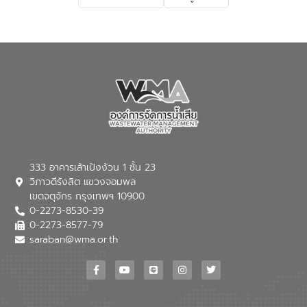
เกี่ยวกับสาเหตุและผลกระทบของน้ำเสีย
แนวทางการลดการเกิดน้ำเสียจากแหล่ง
กำเนิด การบำบัดน้ำเสียเบื้องต้นในครัวเรือน
ณ เทศบาลตำบลบางเลน จังหวัดนครปฐม
333 อาคารเล้าเป้งง้วน 1 ชั้น 23
วิภาวดีรังสิต แขวงจอมพล
เขตจตุจักร กรุงเทพฯ 10900
0-2273-8530-39
0-2273-8577-79
saraban@wma.or.th