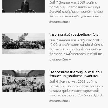
ตําบลนาโสก อําเภอเมืองมุกดาหาร จังหวัด
วันที่ 7 สิงหาคม พ.ศ. 2569 องค์การ
มุกดาหาร โดยในกิจกรรมได้ร่วมปลูกป่า และ
จัดการน้ำเสีย โดยว่าที่ร้อยตรี พัฒนภูมิ
ทําความสะอาดภายในบริเวณ จัดกิจกรรม
อังศุสิงห์ รองผู้อำนวยการปฏิบัติการ ร่วม
เพื่อถวายเป็นพระราชกุศล สมเด็จพระนาง
พิธีมอบรางวัลกำนันผู้ใหญ่บ้านยอดเยี่ยม ณ
เจ้าสิริกิติ์พระบรมราชินีนาถ พระบรมราช
ทำเนียบรัฐบาล โดยมีนายอนุทิน ชาญวีรกูล
อ่านรายละเอียด »
ชนนีพันปีหลวง พร้อมถวายสัจปฏิญาณ
นายกรัฐมนตรีและรัฐมนตรีว่าการกระทรวง
ทำความดีด้วยหัวใจ
มหาดไทย เป็นประธานมอบรางวัลแหนบ
โครงการราไวย์สวยด้วยมือและใจเรา
ทองคำและประกาศเกียรติคุณให้แก่ กำนัน
ผู้ใหญ่บ้านยอดเยี่ยม พร้อมกล่าวชื่นชม ให้
วันที่ 7 สิงหาคม พ.ศ. 2569 เวลา 9:00-
โอวาท และมอบนโยบาย
12:00 น. องค์การจัดการน้ำเสีย สำนักงาน
จัดการน้ำเสียสาขาภูเก็ต พื้นที่ศูนย์บริหาร
จัดการคุณภาพน้ำเทศบาลตำบลราไวย์ เข้า
ร่วมโครงการราไวย์สวยด้วยมือและใจเรา
อ่านรายละเอียด »
โดยมีนายเทมส์ ไกรทัศน์ นายกเทศมนตรี
ตำบลราไวย์ เจ้าหน้าที่เทศบาล ชาวบ้าน
โครงการส่งเสริมความรู้และการมีส่วน
ประชาชน ตัวแทนจากโรงแรมต่างๆ ในเขต
ร่วมของประชาชนในการป้องกันและ
เทศบาลตำบลราไวย์ ศูนย์บริหารจัดการ
แก้ไขปัญหาน้ำเสียอย่างยั่งยืน
คุณภาพน้ำเทศบาลตำบลราไวย์ นำโดยนาย
วันที่ 6 สิงหาคม พ.ศ. 2569 องค์การ
น้อย แก้วเศษ ผู้จัดการสำนักงานจัดการน้ำ
จัดการน้ำเสีย สำนักงานจัดการน้ำเสียสาขา
เสียสาขาภูเก็ต พร้อมด้วยเจ้าหน้าที่ จำนวน
นครปฐม ศูนย์บริหารจัดการคุณภาพน้ำ
5 คน ร่วมทำกิจกรรม ทำความสะอาด
เทศบาลตำบลบางเลน จังหวัดนครปฐม จัด
ชายหาดและแหล่งท่องเที่ยว ณ บริเวณ
กิจกรรมภายใต้โครงการส่งเสริมความรู้และ
อ่านรายละเอียด »
แหลมพรหมเทพ หมู่ที่ 6 ตำบลราไวย์
การมีส่วนร่วมของประชาชนในการป้องกัน