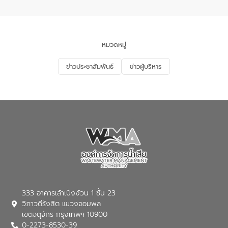
อำเภอเมือง จังหวัดภูเก็ต
และแก้ไขปัญหาน้ำเสียอย่างยั่งยืน ตาม
นโยบาย “มหาดไทย ทำ ทัน ที Action 5
PLUS” โดยจัดอบรมให้ความรู้แก่ประชาชน
และนักเรียน เพื่อส่งเสริมความรู้ด้านการ
จัดการน้ำเสียและสร้างจิตสำนึกในการ
หมวดหมู่
อนุรักษ์สิ่งแวดล้อม ในหัวข้อ “น้ำเสียชุมชน
และการบำบัดน้ำเสียเบื้องต้น” โดยให้ความรู้
ข่าวประชาสัมพันธ์
ข่าวผู้บริหาร
เกี่ยวกับสาเหตุและผลกระทบของน้ำเสีย
แนวทางการลดการเกิดน้ำเสียจากแหล่ง
กำเนิด การบำบัดน้ำเสียเบื้องต้นในครัวเรือน
ณ เทศบาลตำบลบางเลน จังหวัดนครปฐม
333 อาคารเล้าเป้งง้วน 1 ชั้น 23
วิภาวดีรังสิต แขวงจอมพล
เขตจตุจักร กรุงเทพฯ 10900
0-2273-8530-39