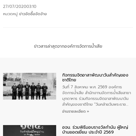
27/07/2020
03:10
หมวดหมู่
ข่าวจัดซื้อจัดจ้าง
ข่าวสารล่าสุดจากองค์การจัดการน้ำเสีย
กิจกรรมจิตอาสาพัฒนาวันสําคัญของ
ชาติไทย
วันที่ 7 สิงหาคม พ.ศ. 2569 องค์การ
จัดการน้ำเสีย สำนักงาานจัดการน้ำเสียสาขา
มุกดาหาร ร่วมกิจกรรมจิตอาสาพัฒนาวัน
สําคัญของชาติไทย “วันคล้ายวันพระราช
สมภพ สมเด็จพระนางเจ้าสิริกิติ์พระบรม
อ่านรายละเอียด »
ราชินีนาถ พระบรมราชชนนีพันปีหลวง และ
วันแม่แห่งชาติ 12 สิงหาคม” โดยมีนายชลิต
อจน. ร่วมพิธีมอบรางวัลกำนัน ผู้ใหญ่
ทิพย์คำ รองผู้ว่าราชการจังหวัดมุกดาหาร
บ้านยอดเยี่ยม ประจำปี 2569
เป็นประธานในพิธี ณ เรือนจําชั่วคราวนาโสก