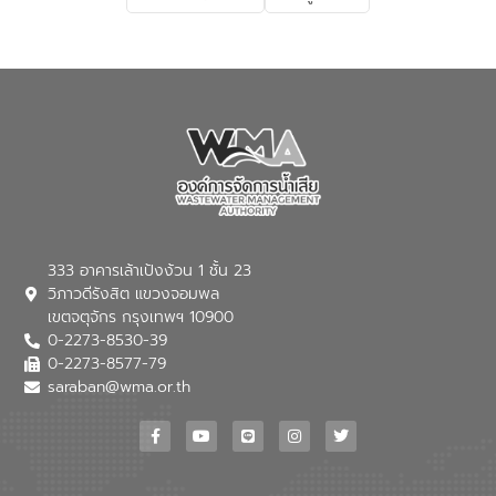
เกี่ยวกับสาเหตุและผลกระทบของน้ำเสีย
แนวทางการลดการเกิดน้ำเสียจากแหล่ง
กำเนิด การบำบัดน้ำเสียเบื้องต้นในครัวเรือน
ณ เทศบาลตำบลบางเลน จังหวัดนครปฐม
333 อาคารเล้าเป้งง้วน 1 ชั้น 23
วิภาวดีรังสิต แขวงจอมพล
เขตจตุจักร กรุงเทพฯ 10900
0-2273-8530-39
0-2273-8577-79
saraban@wma.or.th