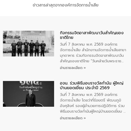
ข่าวสารล่าสุดจากองค์การจัดการน้ำเสีย
กิจกรรมจิตอาสาพัฒนาวันสําคัญของ
ชาติไทย
วันที่ 7 สิงหาคม พ.ศ. 2569 องค์การ
จัดการน้ำเสีย สำนักงาานจัดการน้ำเสียสาขา
มุกดาหาร ร่วมกิจกรรมจิตอาสาพัฒนาวัน
สําคัญของชาติไทย “วันคล้ายวันพระราช
สมภพ สมเด็จพระนางเจ้าสิริกิติ์พระบรม
อ่านรายละเอียด »
ราชินีนาถ พระบรมราชชนนีพันปีหลวง และ
วันแม่แห่งชาติ 12 สิงหาคม” โดยมีนายชลิต
อจน. ร่วมพิธีมอบรางวัลกำนัน ผู้ใหญ่
ทิพย์คำ รองผู้ว่าราชการจังหวัดมุกดาหาร
บ้านยอดเยี่ยม ประจำปี 2569
เป็นประธานในพิธี ณ เรือนจําชั่วคราวนาโสก
ตําบลนาโสก อําเภอเมืองมุกดาหาร จังหวัด
วันที่ 7 สิงหาคม พ.ศ. 2569 องค์การ
มุกดาหาร โดยในกิจกรรมได้ร่วมปลูกป่า และ
จัดการน้ำเสีย โดยว่าที่ร้อยตรี พัฒนภูมิ
ทําความสะอาดภายในบริเวณ จัดกิจกรรม
อังศุสิงห์ รองผู้อำนวยการปฏิบัติการ ร่วม
เพื่อถวายเป็นพระราชกุศล สมเด็จพระนาง
พิธีมอบรางวัลกำนันผู้ใหญ่บ้านยอดเยี่ยม ณ
เจ้าสิริกิติ์พระบรมราชินีนาถ พระบรมราช
ทำเนียบรัฐบาล โดยมีนายอนุทิน ชาญวีรกูล
อ่านรายละเอียด »
ชนนีพันปีหลวง พร้อมถวายสัจปฏิญาณ
นายกรัฐมนตรีและรัฐมนตรีว่าการกระทรวง
ทำความดีด้วยหัวใจ
มหาดไทย เป็นประธานมอบรางวัลแหนบ