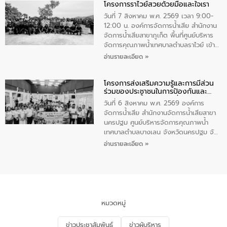
โครงการราไวย์สวยด้วยมือและใจเรา
ทองคำและประกาศเกียรติคุณให้แก่ กำนัน
ผู้ใหญ่บ้านยอดเยี่ยม พร้อมกล่าวชื่นชม ให้
วันที่ 7 สิงหาคม พ.ศ. 2569 เวลา 9:00-
โอวาท และมอบนโยบาย
12:00 น. องค์การจัดการน้ำเสีย สำนักงาน
จัดการน้ำเสียสาขาภูเก็ต พื้นที่ศูนย์บริหาร
จัดการคุณภาพน้ำเทศบาลตำบลราไวย์ เข้า
ร่วมโครงการราไวย์สวยด้วยมือและใจเรา
อ่านรายละเอียด »
โดยมีนายเทมส์ ไกรทัศน์ นายกเทศมนตรี
ตำบลราไวย์ เจ้าหน้าที่เทศบาล ชาวบ้าน
โครงการส่งเสริมความรู้และการมีส่วน
ประชาชน ตัวแทนจากโรงแรมต่างๆ ในเขต
ร่วมของประชาชนในการป้องกันและ
เทศบาลตำบลราไวย์ ศูนย์บริหารจัดการ
แก้ไขปัญหาน้ำเสียอย่างยั่งยืน
คุณภาพน้ำเทศบาลตำบลราไวย์ นำโดยนาย
วันที่ 6 สิงหาคม พ.ศ. 2569 องค์การ
น้อย แก้วเศษ ผู้จัดการสำนักงานจัดการน้ำ
จัดการน้ำเสีย สำนักงานจัดการน้ำเสียสาขา
เสียสาขาภูเก็ต พร้อมด้วยเจ้าหน้าที่ จำนวน
นครปฐม ศูนย์บริหารจัดการคุณภาพน้ำ
5 คน ร่วมทำกิจกรรม ทำความสะอาด
เทศบาลตำบลบางเลน จังหวัดนครปฐม จัด
ชายหาดและแหล่งท่องเที่ยว ณ บริเวณ
กิจกรรมภายใต้โครงการส่งเสริมความรู้และ
อ่านรายละเอียด »
แหลมพรหมเทพ หมู่ที่ 6 ตำบลราไวย์
การมีส่วนร่วมของประชาชนในการป้องกัน
อำเภอเมือง จังหวัดภูเก็ต
และแก้ไขปัญหาน้ำเสียอย่างยั่งยืน ตาม
นโยบาย “มหาดไทย ทำ ทัน ที Action 5
PLUS” โดยจัดอบรมให้ความรู้แก่ประชาชน
และนักเรียน เพื่อส่งเสริมความรู้ด้านการ
จัดการน้ำเสียและสร้างจิตสำนึกในการ
หมวดหมู่
อนุรักษ์สิ่งแวดล้อม ในหัวข้อ “น้ำเสียชุมชน
และการบำบัดน้ำเสียเบื้องต้น” โดยให้ความรู้
ข่าวประชาสัมพันธ์
ข่าวผู้บริหาร