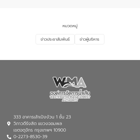
จัดการน้ำเสียและการนำน้ำกลับมาใช้ประโยชน์
ของประเทศไทย” เพื่อยกระดับการบริหาร
จัดการทรัพยากรน้ำ เสริมสร้างความมั่นคง
ด้านน้ำของประเทศ และเตรียมความพร้อม
หมวดหมู่
รองรับการเติบโตของเมือง รวมถึงการ
ลงทุนในอุตสาหกรรมแห่งอนาคต ตลอดจน
ข่าวประชาสัมพันธ์
ข่าวผู้บริหาร
มุ่งตอบโจทย์ความท้าทายจากวิกฤตการ
เปลี่ยนแปลงสภาพภูมิอากาศและความเสี่ยง
ภัยแล้งในระยะยาว การประสานความร่วมมือ
ในครั้งนี้เป็นการดึงจุดแข็งและความ
เชี่ยวชาญด้านระบบบำบัดน้ำเสียที่เป็นมิตร
ต่อสิ่งแวดล้อมของ องค์การจัดการน้ำเสีย
(อจน.) มาผสานกับประสบการณ์และ
เทคโนโลยีโครงข่ายน้ำครบวงจรในพื้นที่ EEC
ของอีสท์ วอเตอร์ เพื่อร่วมกันศึกษา
เทคโนโลยีการปรับปรุงคุณภาพน้ำ (Water
Reuse) และพัฒนารูปแบบการดำเนินงาน
ร่วมกับท้องถิ่นให้เกิดระบบบริหารจัดการน้ำ
อย่างเป็นรูปธรรม เพื่อรองรับความต้องการ
333 อาคารเล้าเป้งง้วน 1 ชั้น 23
ใช้น้ำที่พุ่งสูงขึ้นจากการขยายตัวของ
วิภาวดีรังสิต แขวงจอมพล
อุตสาหกรรม นายชีระ วงศบูรณะ ผู้อำนวย
เขตจตุจักร กรุงเทพฯ 10900
การองค์การจัดการน้ำเสีย กล่าวถึงภารกิจ
0-2273-8530-39
หลักของ อจน. ในการพัฒนาระบบบำบัดน้ำ