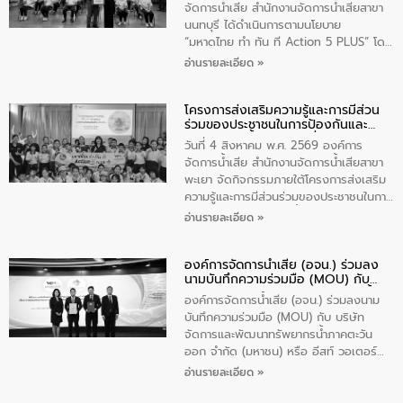
ประชาชนในพื้นที่เทศบาลตำบลวัดสิงก์ที่มี
จัดการน้ำเสีย สำนักงานจัดการน้ำเสียสาขา
ส่วนได้ส่วนเสียในโครงก่อสร้างศูนย์บริหาร
นนทบุรี ได้ดำเนินการตามนโยบาย
จัดการคุณภาพน้ำเทศบาลตำบลวัดสิงห์
“มหาดไทย ทำ ทัน ที Action 5 PLUS” โดย
จังหวัดชัยนาท ให้การต้อนรับ
จัดโครงการส่งเสริมความรู้และการมีส่วน
อ่านรายละเอียด »
ร่วมของประชาชนในการป้องกันและแก้ไข
ปัญหาน้ำเสียอย่างยั่งยืน ภายใต้กิจกรรม
โครงการส่งเสริมความรู้และการมีส่วน
“ชุมชนร่วมใจ น้ำใสยั่งยืน” ได้บรรยายให้
ร่วมของประชาชนในการป้องกันและ
ความรู้เกี่ยวกับการจัดการน้ำเสียและการใช้
แก้ไขปัญหาน้ำเสียอย่างยั่งยืน
ถังดักไขมันให้แก่นักเรียนโรงเรียนวัดบ่อ
วันที่ 4 สิงหาคม พ.ศ. 2569 องค์การ
(นันทวิทยา) เทศบาลนครปากเกร็ด อำเภอ
จัดการน้ำเสีย สำนักงานจัดการน้ำเสียสาขา
ปากเกร็ด จังหวัดนนทบุรี จำนวน 30 คน
พะเยา จัดกิจกรรมภายใต้โครงการส่งเสริม
ความรู้และการมีส่วนร่วมของประชาชนในการ
ป้องกันและแก้ไขปัญหาน้ำเสียอย่างยั่งยืน
อ่านรายละเอียด »
ตามนโยบาย “มหาดไทย ทำทันที Action 5
Plus” โดยจัดอบรมให้ความรู้เรื่องน้ำเสีย
องค์การจัดการน้ำเสีย (อจน.) ร่วมลง
ชุมชนและการบำบัดน้ำเสียเบื้องต้น ให้กับ
นามบันทึกความร่วมมือ (MOU) กับ
นักเรียนชั้นประถมศึกษาปีที่ 5 โรงเรียน
บริษัท จัดการและพัฒนาทรัพยากรน้ำ
เทศบาล 1 (พะเยาประชานุกูล) จำนวน 30
องค์การจัดการน้ำเสีย (อจน.) ร่วมลงนาม
ภาคตะวันออก จำกัด (มหาชน) หรือ อีส
คน
บันทึกความร่วมมือ (MOU) กับ บริษัท
ท์ วอเตอร์
จัดการและพัฒนาทรัพยากรน้ำภาคตะวัน
ออก จำกัด (มหาชน) หรือ อีสท์ วอเตอร์
เมื่อวันอังคารที่ 4 สิงหาคม 2569 ณ ห้อง
อ่านรายละเอียด »
อเนกประสงค์ ชั้น 22 อาคารอีสท์วอเตอร์
ในหัวข้อ “การร่วมศึกษาแนวทางการบริหาร