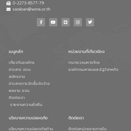
เสียเมื่อผสานกับความเชี่ยวชาญของอีสท์
0-2273-8577-79
วอเตอร์ จะช่วยขับเคลื่อนการศึกษาทั้งในมิติ
saraban@wma.or.th
ทางเทคนิคและความคุ้มค่าทางเศรษฐกิจ
เพื่อสนับสนุนการพัฒนาเมืองอย่างยั่งยืน
ขณะที่ นายบดินทร์ อุดล กรรมการผู้อำนวย
การใหญ่ อีสท์ วอเตอร์ ย้ำว่า การบริหาร
จัดการน้ำยุคใหม่ต้องมุ่งเน้นความคุ้มค่า
ตลอดระบบ โดยการนำน้ำบำบัดกลับมาใช้ใหม่
จะช่วยลดการพึ่งพาน้ำธรรมชาติและสร้าง
เมนูหลัก
หน่วยงานที่เกียวข้อง
สมดุลทางเศรษฐกิจและสิ่งแวดล้อมได้อย่าง
เป็นรูปธรรม ความร่วมมือระหว่างภาครัฐและ
เกี่ยวกับองค์กร
กระทรวงมหาดไทย
ภาคเอกชนในครั้งนี้ นับเป็นก้าวสำคัญของ
องค์การจัดการน้ำเสีย (อจน.) ในการร่วมวาง
ข่าวสาร อจน.
องค์การมหาชนและรัฐวิสาหกิจ
รากฐานโครงสร้างพื้นฐานด้านน้ำของ
สมัครงาน
ประเทศ เพื่อยกระดับประสิทธิภาพการใช้
ข่าวสารการจัดซื้อจัดจ้าง
ทรัพยากรน้ำให้เกิดประโยชน์สูงสุดและเป็นไป
ผลงาน อจน.
ตามมาตรฐานสากล
ติดต่อเรา
รายงานความยั่งยืน
นโยบายความปลอดภัย
ติดต่อเรา
นโยบายความปลอดภัยด้าน
ติดต่อหน่วยงานภายใน