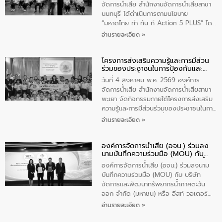
ประชาชนในพื้นที่เทศบาลตำบลวัดสิงก์ที่มี
จัดการน้ำเสีย สำนักงานจัดการน้ำเสียสาขา
ส่วนได้ส่วนเสียในโครงก่อสร้างศูนย์บริหาร
นนทบุรี ได้ดำเนินการตามนโยบาย
จัดการคุณภาพน้ำเทศบาลตำบลวัดสิงห์
“มหาดไทย ทำ ทัน ที Action 5 PLUS” โดย
จังหวัดชัยนาท ให้การต้อนรับ
จัดโครงการส่งเสริมความรู้และการมีส่วน
อ่านรายละเอียด »
ร่วมของประชาชนในการป้องกันและแก้ไข
ปัญหาน้ำเสียอย่างยั่งยืน ภายใต้กิจกรรม
โครงการส่งเสริมความรู้และการมีส่วน
“ชุมชนร่วมใจ น้ำใสยั่งยืน” ได้บรรยายให้
ร่วมของประชาชนในการป้องกันและ
ความรู้เกี่ยวกับการจัดการน้ำเสียและการใช้
แก้ไขปัญหาน้ำเสียอย่างยั่งยืน
ถังดักไขมันให้แก่นักเรียนโรงเรียนวัดบ่อ
วันที่ 4 สิงหาคม พ.ศ. 2569 องค์การ
(นันทวิทยา) เทศบาลนครปากเกร็ด อำเภอ
จัดการน้ำเสีย สำนักงานจัดการน้ำเสียสาขา
ปากเกร็ด จังหวัดนนทบุรี จำนวน 30 คน
พะเยา จัดกิจกรรมภายใต้โครงการส่งเสริม
ความรู้และการมีส่วนร่วมของประชาชนในการ
ป้องกันและแก้ไขปัญหาน้ำเสียอย่างยั่งยืน
อ่านรายละเอียด »
ตามนโยบาย “มหาดไทย ทำทันที Action 5
Plus” โดยจัดอบรมให้ความรู้เรื่องน้ำเสีย
องค์การจัดการน้ำเสีย (อจน.) ร่วมลง
ชุมชนและการบำบัดน้ำเสียเบื้องต้น ให้กับ
นามบันทึกความร่วมมือ (MOU) กับ
นักเรียนชั้นประถมศึกษาปีที่ 5 โรงเรียน
บริษัท จัดการและพัฒนาทรัพยากรน้ำ
เทศบาล 1 (พะเยาประชานุกูล) จำนวน 30
องค์การจัดการน้ำเสีย (อจน.) ร่วมลงนาม
ภาคตะวันออก จำกัด (มหาชน) หรือ อีส
คน
บันทึกความร่วมมือ (MOU) กับ บริษัท
ท์ วอเตอร์
จัดการและพัฒนาทรัพยากรน้ำภาคตะวัน
ออก จำกัด (มหาชน) หรือ อีสท์ วอเตอร์
เมื่อวันอังคารที่ 4 สิงหาคม 2569 ณ ห้อง
อ่านรายละเอียด »
อเนกประสงค์ ชั้น 22 อาคารอีสท์วอเตอร์
ในหัวข้อ “การร่วมศึกษาแนวทางการบริหาร