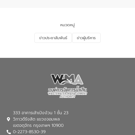
จัดการน้ำเสียและการนำน้ำกลับมาใช้ประโยชน์
ของประเทศไทย” เพื่อยกระดับการบริหาร
จัดการทรัพยากรน้ำ เสริมสร้างความมั่นคง
ด้านน้ำของประเทศ และเตรียมความพร้อม
หมวดหมู่
รองรับการเติบโตของเมือง รวมถึงการ
ลงทุนในอุตสาหกรรมแห่งอนาคต ตลอดจน
ข่าวประชาสัมพันธ์
ข่าวผู้บริหาร
มุ่งตอบโจทย์ความท้าทายจากวิกฤตการ
เปลี่ยนแปลงสภาพภูมิอากาศและความเสี่ยง
ภัยแล้งในระยะยาว การประสานความร่วมมือ
ในครั้งนี้เป็นการดึงจุดแข็งและความ
เชี่ยวชาญด้านระบบบำบัดน้ำเสียที่เป็นมิตร
ต่อสิ่งแวดล้อมของ องค์การจัดการน้ำเสีย
(อจน.) มาผสานกับประสบการณ์และ
เทคโนโลยีโครงข่ายน้ำครบวงจรในพื้นที่ EEC
ของอีสท์ วอเตอร์ เพื่อร่วมกันศึกษา
เทคโนโลยีการปรับปรุงคุณภาพน้ำ (Water
Reuse) และพัฒนารูปแบบการดำเนินงาน
ร่วมกับท้องถิ่นให้เกิดระบบบริหารจัดการน้ำ
อย่างเป็นรูปธรรม เพื่อรองรับความต้องการ
333 อาคารเล้าเป้งง้วน 1 ชั้น 23
ใช้น้ำที่พุ่งสูงขึ้นจากการขยายตัวของ
วิภาวดีรังสิต แขวงจอมพล
อุตสาหกรรม นายชีระ วงศบูรณะ ผู้อำนวย
เขตจตุจักร กรุงเทพฯ 10900
การองค์การจัดการน้ำเสีย กล่าวถึงภารกิจ
0-2273-8530-39
หลักของ อจน. ในการพัฒนาระบบบำบัดน้ำ