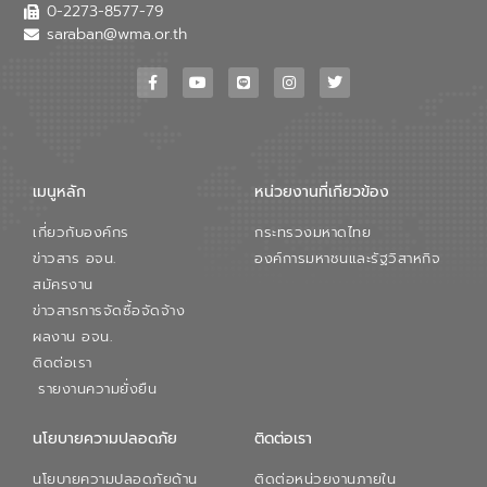
เสียเมื่อผสานกับความเชี่ยวชาญของอีสท์
0-2273-8577-79
วอเตอร์ จะช่วยขับเคลื่อนการศึกษาทั้งในมิติ
saraban@wma.or.th
ทางเทคนิคและความคุ้มค่าทางเศรษฐกิจ
เพื่อสนับสนุนการพัฒนาเมืองอย่างยั่งยืน
ขณะที่ นายบดินทร์ อุดล กรรมการผู้อำนวย
การใหญ่ อีสท์ วอเตอร์ ย้ำว่า การบริหาร
จัดการน้ำยุคใหม่ต้องมุ่งเน้นความคุ้มค่า
ตลอดระบบ โดยการนำน้ำบำบัดกลับมาใช้ใหม่
จะช่วยลดการพึ่งพาน้ำธรรมชาติและสร้าง
เมนูหลัก
หน่วยงานที่เกียวข้อง
สมดุลทางเศรษฐกิจและสิ่งแวดล้อมได้อย่าง
เป็นรูปธรรม ความร่วมมือระหว่างภาครัฐและ
เกี่ยวกับองค์กร
กระทรวงมหาดไทย
ภาคเอกชนในครั้งนี้ นับเป็นก้าวสำคัญของ
องค์การจัดการน้ำเสีย (อจน.) ในการร่วมวาง
ข่าวสาร อจน.
องค์การมหาชนและรัฐวิสาหกิจ
รากฐานโครงสร้างพื้นฐานด้านน้ำของ
สมัครงาน
ประเทศ เพื่อยกระดับประสิทธิภาพการใช้
ข่าวสารการจัดซื้อจัดจ้าง
ทรัพยากรน้ำให้เกิดประโยชน์สูงสุดและเป็นไป
ผลงาน อจน.
ตามมาตรฐานสากล
ติดต่อเรา
รายงานความยั่งยืน
นโยบายความปลอดภัย
ติดต่อเรา
นโยบายความปลอดภัยด้าน
ติดต่อหน่วยงานภายใน