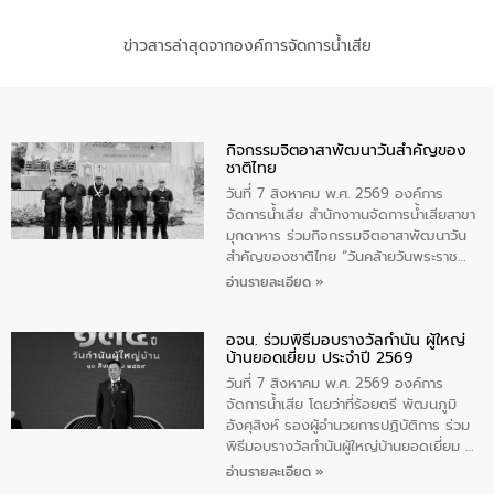
ข่าวสารล่าสุดจากองค์การจัดการน้ำเสีย
กิจกรรมจิตอาสาพัฒนาวันสําคัญของ
ชาติไทย
วันที่ 7 สิงหาคม พ.ศ. 2569 องค์การ
จัดการน้ำเสีย สำนักงาานจัดการน้ำเสียสาขา
มุกดาหาร ร่วมกิจกรรมจิตอาสาพัฒนาวัน
สําคัญของชาติไทย “วันคล้ายวันพระราช
สมภพ สมเด็จพระนางเจ้าสิริกิติ์พระบรม
อ่านรายละเอียด »
ราชินีนาถ พระบรมราชชนนีพันปีหลวง และ
วันแม่แห่งชาติ 12 สิงหาคม” โดยมีนายชลิต
อจน. ร่วมพิธีมอบรางวัลกำนัน ผู้ใหญ่
ทิพย์คำ รองผู้ว่าราชการจังหวัดมุกดาหาร
บ้านยอดเยี่ยม ประจำปี 2569
เป็นประธานในพิธี ณ เรือนจําชั่วคราวนาโสก
ตําบลนาโสก อําเภอเมืองมุกดาหาร จังหวัด
วันที่ 7 สิงหาคม พ.ศ. 2569 องค์การ
มุกดาหาร โดยในกิจกรรมได้ร่วมปลูกป่า และ
จัดการน้ำเสีย โดยว่าที่ร้อยตรี พัฒนภูมิ
ทําความสะอาดภายในบริเวณ จัดกิจกรรม
อังศุสิงห์ รองผู้อำนวยการปฏิบัติการ ร่วม
เพื่อถวายเป็นพระราชกุศล สมเด็จพระนาง
พิธีมอบรางวัลกำนันผู้ใหญ่บ้านยอดเยี่ยม ณ
เจ้าสิริกิติ์พระบรมราชินีนาถ พระบรมราช
ทำเนียบรัฐบาล โดยมีนายอนุทิน ชาญวีรกูล
อ่านรายละเอียด »
ชนนีพันปีหลวง พร้อมถวายสัจปฏิญาณ
นายกรัฐมนตรีและรัฐมนตรีว่าการกระทรวง