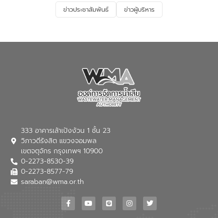
และการบำบัดน้ำเสียเบื้องต้น” โดยให้ความรู้
ข่าวประชาสัมพันธ์
ข่าวผู้บริหาร
เกี่ยวกับสาเหตุและผลกระทบของน้ำเสีย
แนวทางการลดการเกิดน้ำเสียจากแหล่ง
กำเนิด การบำบัดน้ำเสียเบื้องต้นในครัวเรือน
ณ เทศบาลตำบลบางเลน จังหวัดนครปฐม
333 อาคารเล้าเป้งง้วน 1 ชั้น 23
วิภาวดีรังสิต แขวงจอมพล
เขตจตุจักร กรุงเทพฯ 10900
0-2273-8530-39
0-2273-8577-79
saraban@wma.or.th