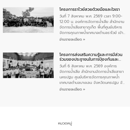
ทำความดีด้วยหัวใจ
มหาดไทย เป็นประธานมอบรางวัลแหนบ
โครงการราไวย์สวยด้วยมือและใจเรา
ทองคำและประกาศเกียรติคุณให้แก่ กำนัน
ผู้ใหญ่บ้านยอดเยี่ยม พร้อมกล่าวชื่นชม ให้
วันที่ 7 สิงหาคม พ.ศ. 2569 เวลา 9:00-
โอวาท และมอบนโยบาย
12:00 น. องค์การจัดการน้ำเสีย สำนักงาน
จัดการน้ำเสียสาขาภูเก็ต พื้นที่ศูนย์บริหาร
จัดการคุณภาพน้ำเทศบาลตำบลราไวย์ เข้า
ร่วมโครงการราไวย์สวยด้วยมือและใจเรา
อ่านรายละเอียด »
โดยมีนายเทมส์ ไกรทัศน์ นายกเทศมนตรี
ตำบลราไวย์ เจ้าหน้าที่เทศบาล ชาวบ้าน
โครงการส่งเสริมความรู้และการมีส่วน
ประชาชน ตัวแทนจากโรงแรมต่างๆ ในเขต
ร่วมของประชาชนในการป้องกันและ
เทศบาลตำบลราไวย์ ศูนย์บริหารจัดการ
แก้ไขปัญหาน้ำเสียอย่างยั่งยืน
คุณภาพน้ำเทศบาลตำบลราไวย์ นำโดยนาย
วันที่ 6 สิงหาคม พ.ศ. 2569 องค์การ
น้อย แก้วเศษ ผู้จัดการสำนักงานจัดการน้ำ
จัดการน้ำเสีย สำนักงานจัดการน้ำเสียสาขา
เสียสาขาภูเก็ต พร้อมด้วยเจ้าหน้าที่ จำนวน
นครปฐม ศูนย์บริหารจัดการคุณภาพน้ำ
5 คน ร่วมทำกิจกรรม ทำความสะอาด
เทศบาลตำบลบางเลน จังหวัดนครปฐม จัด
ชายหาดและแหล่งท่องเที่ยว ณ บริเวณ
กิจกรรมภายใต้โครงการส่งเสริมความรู้และ
อ่านรายละเอียด »
แหลมพรหมเทพ หมู่ที่ 6 ตำบลราไวย์
การมีส่วนร่วมของประชาชนในการป้องกัน
อำเภอเมือง จังหวัดภูเก็ต
และแก้ไขปัญหาน้ำเสียอย่างยั่งยืน ตาม
นโยบาย “มหาดไทย ทำ ทัน ที Action 5
PLUS” โดยจัดอบรมให้ความรู้แก่ประชาชน
และนักเรียน เพื่อส่งเสริมความรู้ด้านการ
จัดการน้ำเสียและสร้างจิตสำนึกในการ
หมวดหมู่
อนุรักษ์สิ่งแวดล้อม ในหัวข้อ “น้ำเสียชุมชน