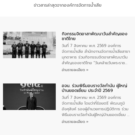
ข่าวสารล่าสุดจากองค์การจัดการน้ำเสีย
กิจกรรมจิตอาสาพัฒนาวันสําคัญของ
ชาติไทย
วันที่ 7 สิงหาคม พ.ศ. 2569 องค์การ
จัดการน้ำเสีย สำนักงาานจัดการน้ำเสียสาขา
มุกดาหาร ร่วมกิจกรรมจิตอาสาพัฒนาวัน
สําคัญของชาติไทย “วันคล้ายวันพระราช
สมภพ สมเด็จพระนางเจ้าสิริกิติ์พระบรม
อ่านรายละเอียด »
ราชินีนาถ พระบรมราชชนนีพันปีหลวง และ
วันแม่แห่งชาติ 12 สิงหาคม” โดยมีนายชลิต
อจน. ร่วมพิธีมอบรางวัลกำนัน ผู้ใหญ่
ทิพย์คำ รองผู้ว่าราชการจังหวัดมุกดาหาร
บ้านยอดเยี่ยม ประจำปี 2569
เป็นประธานในพิธี ณ เรือนจําชั่วคราวนาโสก
ตําบลนาโสก อําเภอเมืองมุกดาหาร จังหวัด
วันที่ 7 สิงหาคม พ.ศ. 2569 องค์การ
มุกดาหาร โดยในกิจกรรมได้ร่วมปลูกป่า และ
จัดการน้ำเสีย โดยว่าที่ร้อยตรี พัฒนภูมิ
ทําความสะอาดภายในบริเวณ จัดกิจกรรม
อังศุสิงห์ รองผู้อำนวยการปฏิบัติการ ร่วม
เพื่อถวายเป็นพระราชกุศล สมเด็จพระนาง
พิธีมอบรางวัลกำนันผู้ใหญ่บ้านยอดเยี่ยม ณ
เจ้าสิริกิติ์พระบรมราชินีนาถ พระบรมราช
ทำเนียบรัฐบาล โดยมีนายอนุทิน ชาญวีรกูล
อ่านรายละเอียด »
ชนนีพันปีหลวง พร้อมถวายสัจปฏิญาณ
นายกรัฐมนตรีและรัฐมนตรีว่าการกระทรวง
ทำความดีด้วยหัวใจ
มหาดไทย เป็นประธานมอบรางวัลแหนบ