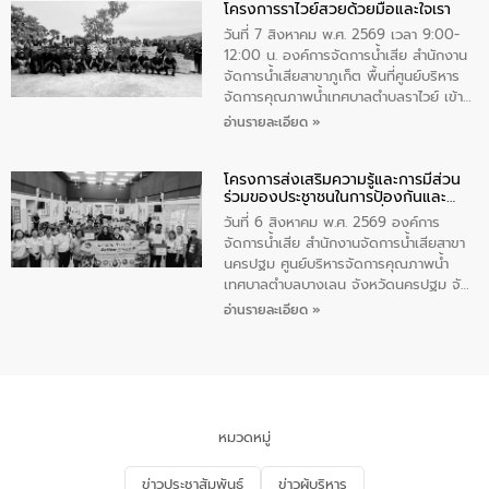
โครงการราไวย์สวยด้วยมือและใจเรา
ทองคำและประกาศเกียรติคุณให้แก่ กำนัน
ผู้ใหญ่บ้านยอดเยี่ยม พร้อมกล่าวชื่นชม ให้
วันที่ 7 สิงหาคม พ.ศ. 2569 เวลา 9:00-
โอวาท และมอบนโยบาย
12:00 น. องค์การจัดการน้ำเสีย สำนักงาน
จัดการน้ำเสียสาขาภูเก็ต พื้นที่ศูนย์บริหาร
จัดการคุณภาพน้ำเทศบาลตำบลราไวย์ เข้า
ร่วมโครงการราไวย์สวยด้วยมือและใจเรา
อ่านรายละเอียด »
โดยมีนายเทมส์ ไกรทัศน์ นายกเทศมนตรี
ตำบลราไวย์ เจ้าหน้าที่เทศบาล ชาวบ้าน
โครงการส่งเสริมความรู้และการมีส่วน
ประชาชน ตัวแทนจากโรงแรมต่างๆ ในเขต
ร่วมของประชาชนในการป้องกันและ
เทศบาลตำบลราไวย์ ศูนย์บริหารจัดการ
แก้ไขปัญหาน้ำเสียอย่างยั่งยืน
คุณภาพน้ำเทศบาลตำบลราไวย์ นำโดยนาย
วันที่ 6 สิงหาคม พ.ศ. 2569 องค์การ
น้อย แก้วเศษ ผู้จัดการสำนักงานจัดการน้ำ
จัดการน้ำเสีย สำนักงานจัดการน้ำเสียสาขา
เสียสาขาภูเก็ต พร้อมด้วยเจ้าหน้าที่ จำนวน
นครปฐม ศูนย์บริหารจัดการคุณภาพน้ำ
5 คน ร่วมทำกิจกรรม ทำความสะอาด
เทศบาลตำบลบางเลน จังหวัดนครปฐม จัด
ชายหาดและแหล่งท่องเที่ยว ณ บริเวณ
กิจกรรมภายใต้โครงการส่งเสริมความรู้และ
อ่านรายละเอียด »
แหลมพรหมเทพ หมู่ที่ 6 ตำบลราไวย์
การมีส่วนร่วมของประชาชนในการป้องกัน
อำเภอเมือง จังหวัดภูเก็ต
และแก้ไขปัญหาน้ำเสียอย่างยั่งยืน ตาม
นโยบาย “มหาดไทย ทำ ทัน ที Action 5
PLUS” โดยจัดอบรมให้ความรู้แก่ประชาชน
และนักเรียน เพื่อส่งเสริมความรู้ด้านการ
จัดการน้ำเสียและสร้างจิตสำนึกในการ
หมวดหมู่
อนุรักษ์สิ่งแวดล้อม ในหัวข้อ “น้ำเสียชุมชน
และการบำบัดน้ำเสียเบื้องต้น” โดยให้ความรู้
ข่าวประชาสัมพันธ์
ข่าวผู้บริหาร