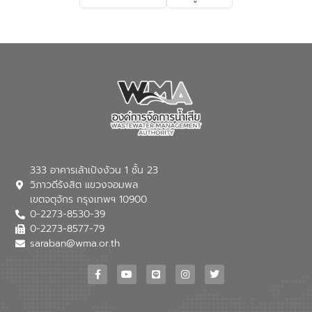
เกี่ยวกับสาเหตุและผลกระทบของน้ำเสีย
แนวทางการลดการเกิดน้ำเสียจากแหล่ง
กำเนิด การบำบัดน้ำเสียเบื้องต้นในครัวเรือน
ณ เทศบาลตำบลบางเลน จังหวัดนครปฐม
333 อาคารเล้าเป้งง้วน 1 ชั้น 23
วิภาวดีรังสิต แขวงจอมพล
เขตจตุจักร กรุงเทพฯ 10900
0-2273-8530-39
0-2273-8577-79
saraban@wma.or.th