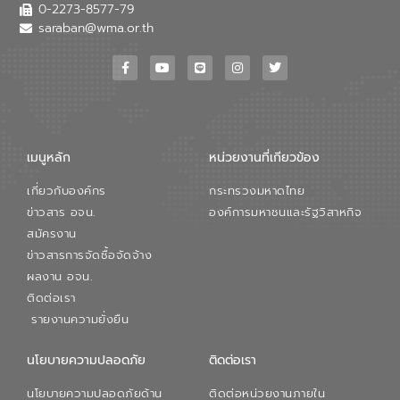
เสียเมื่อผสานกับความเชี่ยวชาญของอีสท์
0-2273-8577-79
วอเตอร์ จะช่วยขับเคลื่อนการศึกษาทั้งในมิติ
saraban@wma.or.th
ทางเทคนิคและความคุ้มค่าทางเศรษฐกิจ
เพื่อสนับสนุนการพัฒนาเมืองอย่างยั่งยืน
ขณะที่ นายบดินทร์ อุดล กรรมการผู้อำนวย
การใหญ่ อีสท์ วอเตอร์ ย้ำว่า การบริหาร
จัดการน้ำยุคใหม่ต้องมุ่งเน้นความคุ้มค่า
ตลอดระบบ โดยการนำน้ำบำบัดกลับมาใช้ใหม่
จะช่วยลดการพึ่งพาน้ำธรรมชาติและสร้าง
เมนูหลัก
หน่วยงานที่เกียวข้อง
สมดุลทางเศรษฐกิจและสิ่งแวดล้อมได้อย่าง
เป็นรูปธรรม ความร่วมมือระหว่างภาครัฐและ
เกี่ยวกับองค์กร
กระทรวงมหาดไทย
ภาคเอกชนในครั้งนี้ นับเป็นก้าวสำคัญของ
องค์การจัดการน้ำเสีย (อจน.) ในการร่วมวาง
ข่าวสาร อจน.
องค์การมหาชนและรัฐวิสาหกิจ
รากฐานโครงสร้างพื้นฐานด้านน้ำของ
สมัครงาน
ประเทศ เพื่อยกระดับประสิทธิภาพการใช้
ข่าวสารการจัดซื้อจัดจ้าง
ทรัพยากรน้ำให้เกิดประโยชน์สูงสุดและเป็นไป
ผลงาน อจน.
ตามมาตรฐานสากล
ติดต่อเรา
รายงานความยั่งยืน
นโยบายความปลอดภัย
ติดต่อเรา
นโยบายความปลอดภัยด้าน
ติดต่อหน่วยงานภายใน