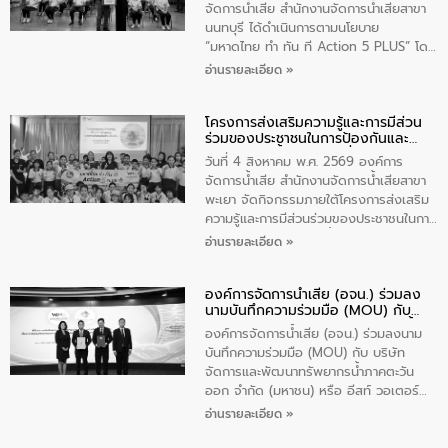
ประชาชนในพื้นที่เทศบาลตำบลวัดสิงก์ที่มี
จัดการน้ำเสีย สำนักงานจัดการน้ำเสียสาขา
ส่วนได้ส่วนเสียในโครงก่อสร้างศูนย์บริหาร
นนทบุรี ได้ดำเนินการตามนโยบาย
จัดการคุณภาพน้ำเทศบาลตำบลวัดสิงห์
“มหาดไทย ทำ ทัน ที Action 5 PLUS” โดย
จังหวัดชัยนาท ให้การต้อนรับ
จัดโครงการส่งเสริมความรู้และการมีส่วน
อ่านรายละเอียด »
ร่วมของประชาชนในการป้องกันและแก้ไข
ปัญหาน้ำเสียอย่างยั่งยืน ภายใต้กิจกรรม
โครงการส่งเสริมความรู้และการมีส่วน
“ชุมชนร่วมใจ น้ำใสยั่งยืน” ได้บรรยายให้
ร่วมของประชาชนในการป้องกันและ
ความรู้เกี่ยวกับการจัดการน้ำเสียและการใช้
แก้ไขปัญหาน้ำเสียอย่างยั่งยืน
ถังดักไขมันให้แก่นักเรียนโรงเรียนวัดบ่อ
วันที่ 4 สิงหาคม พ.ศ. 2569 องค์การ
(นันทวิทยา) เทศบาลนครปากเกร็ด อำเภอ
จัดการน้ำเสีย สำนักงานจัดการน้ำเสียสาขา
ปากเกร็ด จังหวัดนนทบุรี จำนวน 30 คน
พะเยา จัดกิจกรรมภายใต้โครงการส่งเสริม
ความรู้และการมีส่วนร่วมของประชาชนในการ
ป้องกันและแก้ไขปัญหาน้ำเสียอย่างยั่งยืน
อ่านรายละเอียด »
ตามนโยบาย “มหาดไทย ทำทันที Action 5
Plus” โดยจัดอบรมให้ความรู้เรื่องน้ำเสีย
องค์การจัดการน้ำเสีย (อจน.) ร่วมลง
ชุมชนและการบำบัดน้ำเสียเบื้องต้น ให้กับ
นามบันทึกความร่วมมือ (MOU) กับ
นักเรียนชั้นประถมศึกษาปีที่ 5 โรงเรียน
บริษัท จัดการและพัฒนาทรัพยากรน้ำ
เทศบาล 1 (พะเยาประชานุกูล) จำนวน 30
องค์การจัดการน้ำเสีย (อจน.) ร่วมลงนาม
ภาคตะวันออก จำกัด (มหาชน) หรือ อีส
คน
บันทึกความร่วมมือ (MOU) กับ บริษัท
ท์ วอเตอร์
จัดการและพัฒนาทรัพยากรน้ำภาคตะวัน
ออก จำกัด (มหาชน) หรือ อีสท์ วอเตอร์
เมื่อวันอังคารที่ 4 สิงหาคม 2569 ณ ห้อง
อ่านรายละเอียด »
อเนกประสงค์ ชั้น 22 อาคารอีสท์วอเตอร์
ในหัวข้อ “การร่วมศึกษาแนวทางการบริหาร