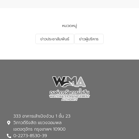
จัดการน้ำเสียและการนำน้ำกลับมาใช้ประโยชน์
ของประเทศไทย” เพื่อยกระดับการบริหาร
จัดการทรัพยากรน้ำ เสริมสร้างความมั่นคง
ด้านน้ำของประเทศ และเตรียมความพร้อม
หมวดหมู่
รองรับการเติบโตของเมือง รวมถึงการ
ลงทุนในอุตสาหกรรมแห่งอนาคต ตลอดจน
ข่าวประชาสัมพันธ์
ข่าวผู้บริหาร
มุ่งตอบโจทย์ความท้าทายจากวิกฤตการ
เปลี่ยนแปลงสภาพภูมิอากาศและความเสี่ยง
ภัยแล้งในระยะยาว การประสานความร่วมมือ
ในครั้งนี้เป็นการดึงจุดแข็งและความ
เชี่ยวชาญด้านระบบบำบัดน้ำเสียที่เป็นมิตร
ต่อสิ่งแวดล้อมของ องค์การจัดการน้ำเสีย
(อจน.) มาผสานกับประสบการณ์และ
เทคโนโลยีโครงข่ายน้ำครบวงจรในพื้นที่ EEC
ของอีสท์ วอเตอร์ เพื่อร่วมกันศึกษา
เทคโนโลยีการปรับปรุงคุณภาพน้ำ (Water
Reuse) และพัฒนารูปแบบการดำเนินงาน
ร่วมกับท้องถิ่นให้เกิดระบบบริหารจัดการน้ำ
อย่างเป็นรูปธรรม เพื่อรองรับความต้องการ
333 อาคารเล้าเป้งง้วน 1 ชั้น 23
ใช้น้ำที่พุ่งสูงขึ้นจากการขยายตัวของ
วิภาวดีรังสิต แขวงจอมพล
อุตสาหกรรม นายชีระ วงศบูรณะ ผู้อำนวย
เขตจตุจักร กรุงเทพฯ 10900
การองค์การจัดการน้ำเสีย กล่าวถึงภารกิจ
0-2273-8530-39
หลักของ อจน. ในการพัฒนาระบบบำบัดน้ำ