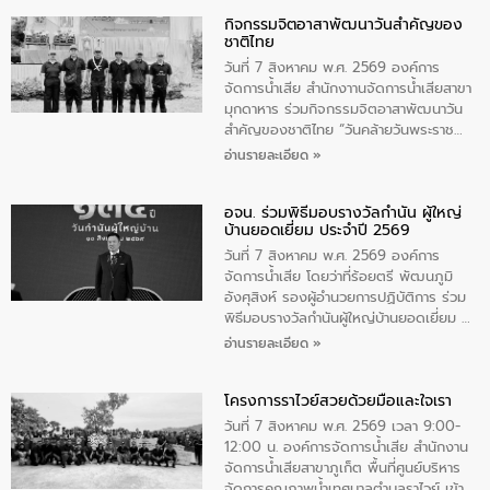
กิจกรรมจิตอาสาพัฒนาวันสําคัญของ
ชาติไทย
วันที่ 7 สิงหาคม พ.ศ. 2569 องค์การ
จัดการน้ำเสีย สำนักงาานจัดการน้ำเสียสาขา
มุกดาหาร ร่วมกิจกรรมจิตอาสาพัฒนาวัน
สําคัญของชาติไทย “วันคล้ายวันพระราช
สมภพ สมเด็จพระนางเจ้าสิริกิติ์พระบรม
อ่านรายละเอียด »
ราชินีนาถ พระบรมราชชนนีพันปีหลวง และ
วันแม่แห่งชาติ 12 สิงหาคม” โดยมีนายชลิต
อจน. ร่วมพิธีมอบรางวัลกำนัน ผู้ใหญ่
ทิพย์คำ รองผู้ว่าราชการจังหวัดมุกดาหาร
บ้านยอดเยี่ยม ประจำปี 2569
เป็นประธานในพิธี ณ เรือนจําชั่วคราวนาโสก
ตําบลนาโสก อําเภอเมืองมุกดาหาร จังหวัด
วันที่ 7 สิงหาคม พ.ศ. 2569 องค์การ
มุกดาหาร โดยในกิจกรรมได้ร่วมปลูกป่า และ
จัดการน้ำเสีย โดยว่าที่ร้อยตรี พัฒนภูมิ
ทําความสะอาดภายในบริเวณ จัดกิจกรรม
อังศุสิงห์ รองผู้อำนวยการปฏิบัติการ ร่วม
เพื่อถวายเป็นพระราชกุศล สมเด็จพระนาง
พิธีมอบรางวัลกำนันผู้ใหญ่บ้านยอดเยี่ยม ณ
เจ้าสิริกิติ์พระบรมราชินีนาถ พระบรมราช
ทำเนียบรัฐบาล โดยมีนายอนุทิน ชาญวีรกูล
อ่านรายละเอียด »
ชนนีพันปีหลวง พร้อมถวายสัจปฏิญาณ
นายกรัฐมนตรีและรัฐมนตรีว่าการกระทรวง
ทำความดีด้วยหัวใจ
มหาดไทย เป็นประธานมอบรางวัลแหนบ
โครงการราไวย์สวยด้วยมือและใจเรา
ทองคำและประกาศเกียรติคุณให้แก่ กำนัน
ผู้ใหญ่บ้านยอดเยี่ยม พร้อมกล่าวชื่นชม ให้
วันที่ 7 สิงหาคม พ.ศ. 2569 เวลา 9:00-
โอวาท และมอบนโยบาย
12:00 น. องค์การจัดการน้ำเสีย สำนักงาน
จัดการน้ำเสียสาขาภูเก็ต พื้นที่ศูนย์บริหาร
จัดการคุณภาพน้ำเทศบาลตำบลราไวย์ เข้า