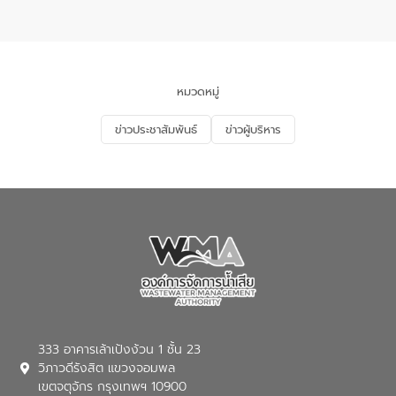
อเนกประสงค์ ชั้น 22 อาคารอีสท์วอเตอร์
ในหัวข้อ “การร่วมศึกษาแนวทางการบริหาร
จัดการน้ำเสียและการนำน้ำกลับมาใช้ประโยชน์
ของประเทศไทย” เพื่อยกระดับการบริหาร
จัดการทรัพยากรน้ำ เสริมสร้างความมั่นคง
ด้านน้ำของประเทศ และเตรียมความพร้อม
หมวดหมู่
รองรับการเติบโตของเมือง รวมถึงการ
ลงทุนในอุตสาหกรรมแห่งอนาคต ตลอดจน
ข่าวประชาสัมพันธ์
ข่าวผู้บริหาร
มุ่งตอบโจทย์ความท้าทายจากวิกฤตการ
เปลี่ยนแปลงสภาพภูมิอากาศและความเสี่ยง
ภัยแล้งในระยะยาว การประสานความร่วมมือ
ในครั้งนี้เป็นการดึงจุดแข็งและความ
เชี่ยวชาญด้านระบบบำบัดน้ำเสียที่เป็นมิตร
ต่อสิ่งแวดล้อมของ องค์การจัดการน้ำเสีย
(อจน.) มาผสานกับประสบการณ์และ
เทคโนโลยีโครงข่ายน้ำครบวงจรในพื้นที่ EEC
ของอีสท์ วอเตอร์ เพื่อร่วมกันศึกษา
เทคโนโลยีการปรับปรุงคุณภาพน้ำ (Water
Reuse) และพัฒนารูปแบบการดำเนินงาน
ร่วมกับท้องถิ่นให้เกิดระบบบริหารจัดการน้ำ
อย่างเป็นรูปธรรม เพื่อรองรับความต้องการ
333 อาคารเล้าเป้งง้วน 1 ชั้น 23
ใช้น้ำที่พุ่งสูงขึ้นจากการขยายตัวของ
วิภาวดีรังสิต แขวงจอมพล
อุตสาหกรรม นายชีระ วงศบูรณะ ผู้อำนวย
เขตจตุจักร กรุงเทพฯ 10900
การองค์การจัดการน้ำเสีย กล่าวถึงภารกิจ