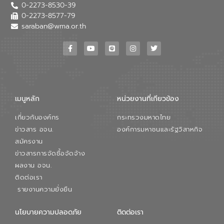
0-2273-8530-39
หลักของ อจน. ในการพัฒนาระบบบำบัดน้ำ
เสียเมื่อผสานกับความเชี่ยวชาญของอีสท์
0-2273-8577-79
วอเตอร์ จะช่วยขับเคลื่อนการศึกษาทั้งในมิติ
saraban@wma.or.th
ทางเทคนิคและความคุ้มค่าทางเศรษฐกิจ
เพื่อสนับสนุนการพัฒนาเมืองอย่างยั่งยืน
ขณะที่ นายบดินทร์ อุดล กรรมการผู้อำนวย
การใหญ่ อีสท์ วอเตอร์ ย้ำว่า การบริหาร
จัดการน้ำยุคใหม่ต้องมุ่งเน้นความคุ้มค่า
ตลอดระบบ โดยการนำน้ำบำบัดกลับมาใช้ใหม่
จะช่วยลดการพึ่งพาน้ำธรรมชาติและสร้าง
เมนูหลัก
หน่วยงานที่เกียวข้อง
สมดุลทางเศรษฐกิจและสิ่งแวดล้อมได้อย่าง
เป็นรูปธรรม ความร่วมมือระหว่างภาครัฐและ
เกี่ยวกับองค์กร
กระทรวงมหาดไทย
ภาคเอกชนในครั้งนี้ นับเป็นก้าวสำคัญของ
องค์การจัดการน้ำเสีย (อจน.) ในการร่วมวาง
ข่าวสาร อจน.
องค์การมหาชนและรัฐวิสาหกิจ
รากฐานโครงสร้างพื้นฐานด้านน้ำของ
สมัครงาน
ประเทศ เพื่อยกระดับประสิทธิภาพการใช้
ข่าวสารการจัดซื้อจัดจ้าง
ทรัพยากรน้ำให้เกิดประโยชน์สูงสุดและเป็นไป
ผลงาน อจน.
ตามมาตรฐานสากล
ติดต่อเรา
รายงานความยั่งยืน
นโยบายความปลอดภัย
ติดต่อเรา