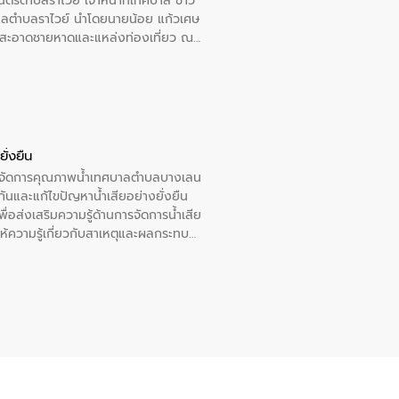
รีตำบลราไวย์ เจ้าหน้าที่เทศบาล ชาว
าลตำบลราไวย์ นำโดยนายน้อย แก้วเศษ
วามสะอาดชายหาดและแหล่งท่องเที่ยว ณ
ั่งยืน
หารจัดการคุณภาพน้ำเทศบาลตำบลบางเลน
นและแก้ไขปัญหาน้ำเสียอย่างยั่งยืน
อส่งเสริมความรู้ด้านการจัดการน้ำเสีย
ให้ความรู้เกี่ยวกับสาเหตุและผลกระทบ
ณ เทศบาลตำบลบางเลน จังหวัดนครปฐม