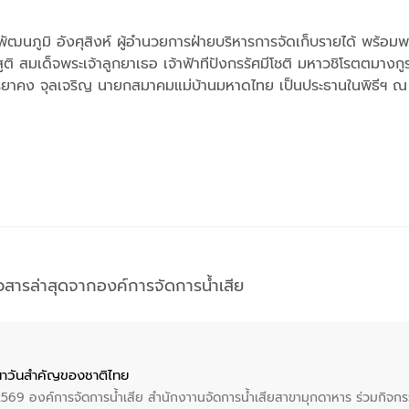
รีพัฒนภูมิ อังศุสิงห์ ผู้อำนวยการฝ่ายบริหารการจัดเก็บรายได้ พร้อม
 สมเด็จพระเจ้าลูกยาเธอ เจ้าฟ้าทีปังกรรัศมีโชติ มหาวชิโรตตมางกูร 
รยาคง จุลเจริญ นายกสมาคมแม่บ้านมหาดไทย เป็นประธานในพิธีฯ ณ
าวสารล่าสุดจากองค์การจัดการน้ำเสีย
าวันสําคัญของชาติไทย
 2569 องค์การจัดการน้ำเสีย สำนักงาานจัดการน้ำเสียสาขามุกดาหาร ร่วมกิ