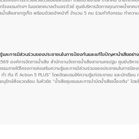
ร่วมโครงการราไวย์สวยด้วยมือและใจเรา โดยมีนายเทมส์ ไกรทัศน์ นายกเทศมนต
กโรงแรมต่างๆ ในเขตเทศบาลตำบลราไวย์ ศูนย์บริหารจัดการคุณภาพน้ำเทศบ
ารน้ำเสียสาขาภูเก็ต พร้อมด้วยเจ้าหน้าที่ จำนวน 5 คน ร่วมทำกิจกรรม ทำค
่ที่ 6 ตำบลราไวย์ อำเภอเมือง จังหวัดภูเก็ต
ู้และการมีส่วนร่วมของประชาชนในการป้องกันและแก้ไขปัญหาน้ำเสียอย่างย
. 2569 องค์การจัดการน้ำเสีย สำนักงานจัดการน้ำเสียสาขานครปฐม ศูนย์บริ
รรมภายใต้โครงการส่งเสริมความรู้และการมีส่วนร่วมของประชาชนในการป้องกั
 ทัน ที Action 5 PLUS” โดยจัดอบรมให้ความรู้แก่ประชาชน และนักเรียน เพื่
นุรักษ์สิ่งแวดล้อม ในหัวข้อ “น้ำเสียชุมชนและการบำบัดน้ำเสียเบื้องต้น” โดย
ลดการเกิดน้ำเสียจากแหล่งกำเนิด การบำบัดน้ำเสียเบื้องต้นในครัวเรือน 