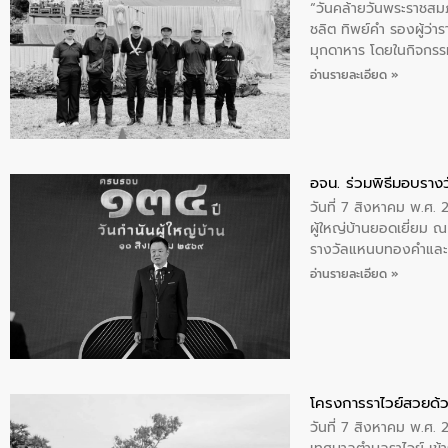
“วันคล้ายวันพระราชสมภ
ชลิต ทิพย์คำ รองผู้ว่
มุกดาหาร โดยในกิจกรรม
พระบรมราชินีนาถ พระ
อ่านรายละเอียด »
อจน. ร่วมพิธีมอบรางว
วันที่ 7 สิงหาคม พ.ศ. 
ผู้ใหญ่บ้านยอดเยี่ยม
รางวัลแหนบทองคำและปร
อ่านรายละเอียด »
โครงการราไวย์สวยด้ว
วันที่ 7 สิงหาคม พ.ศ. 