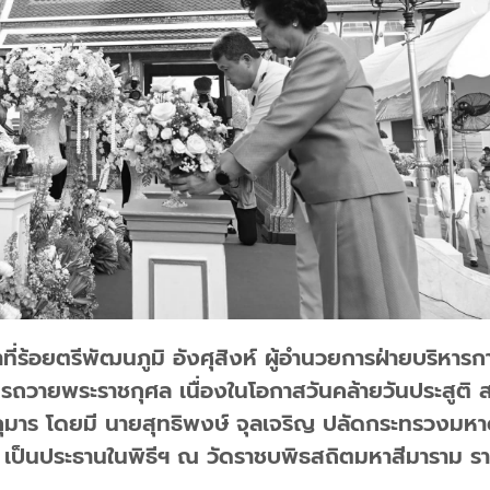
ี่ร้อยตรีพัฒนภูมิ อังศุสิงห์ ผู้อำนวยการฝ่ายบริหารก
ถวายพระราชกุศล เนื่องในโอกาสวันคล้ายวันประสูติ สม
าชกุมาร โดยมี นายสุทธิพงษ์ จุลเจริญ ปลัดกระทรวงมห
ป็นประธานในพิธีฯ ณ วัดราชบพิธสถิตมหาสีมาราม ร