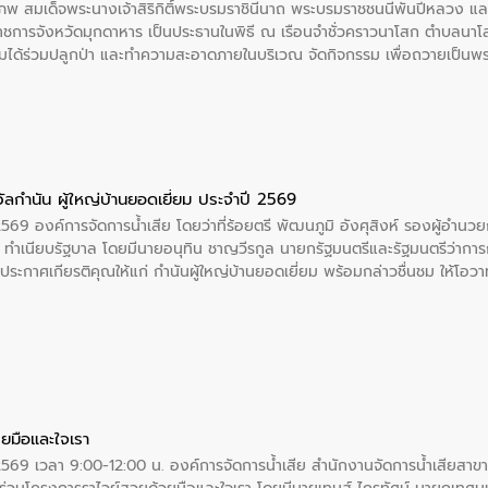
พ สมเด็จพระนางเจ้าสิริกิติ์พระบรมราชินีนาถ พระบรมราชชนนีพันปีหลวง แล
าราชการจังหวัดมุกดาหาร เป็นประธานในพิธี ณ เรือนจําชั่วคราวนาโสก ตําบลนาโ
ได้ร่วมปลูกป่า และทําความสะอาดภายในบริเวณ จัดกิจกรรม เพื่อถวายเป็นพระร
บรมราชชนนีพันปีหลวง พร้อมถวายสัจปฏิญาณ ทำความดีด้วยหัวใจ
ัลกำนัน ผู้ใหญ่บ้านยอดเยี่ยม ประจำปี 2569
2569 องค์การจัดการน้ำเสีย โดยว่าที่ร้อยตรี พัฒนภูมิ อังศุสิงห์ รองผู้อำนว
 ณ ทำเนียบรัฐบาล โดยมีนายอนุทิน ชาญวีรกูล นายกรัฐมนตรีและรัฐมนตรีว่า
ะกาศเกียรติคุณให้แก่ กำนันผู้ใหญ่บ้านยอดเยี่ยม พร้อมกล่าวชื่นชม ให้โ
ยมือและใจเรา
2569 เวลา 9:00-12:00 น. องค์การจัดการน้ำเสีย สำนักงานจัดการน้ำเสียสาขาภู