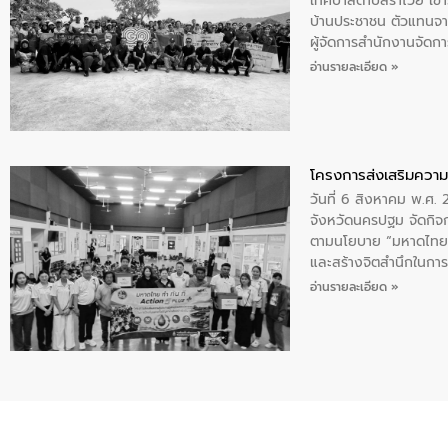
เทศบาลตำบลราไวย์ เข้า
บ้านประชาชน ตัวแทนจา
ผู้จัดการสำนักงานจัดก
บริเวณแหลมพรหมเทพ หมู
อ่านรายละเอียด »
โครงการส่งเสริมความร
วันที่ 6 สิงหาคม พ.ศ
จังหวัดนครปฐม จัดกิจก
ตามนโยบาย “มหาดไทย ทำ
และสร้างจิตสำนึกในการอ
ของน้ำเสีย แนวทางการ
อ่านรายละเอียด »