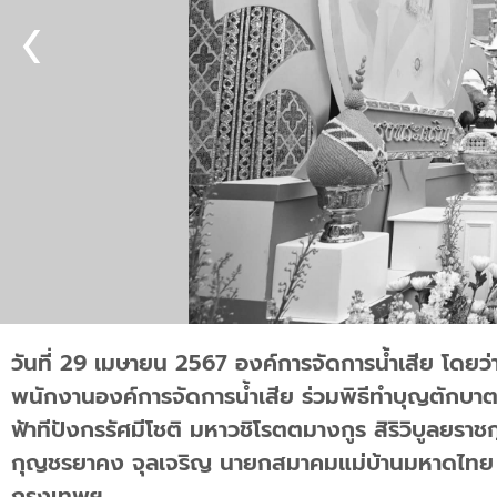
วันที่ 29 เมษายน 2567 องค์การจัดการน้ำเสีย โดยว่าท
พนักงานองค์การจัดการน้ำเสีย ร่วมพิธีทำบุญตักบาตร
ฟ้าทีปังกรรัศมีโชติ มหาวชิโรตตมางกูร สิริวิบูลยร
กุญชรยาคง จุลเจริญ นายกสมาคมแม่บ้านมหาดไทย เ
กรุงเทพฯ