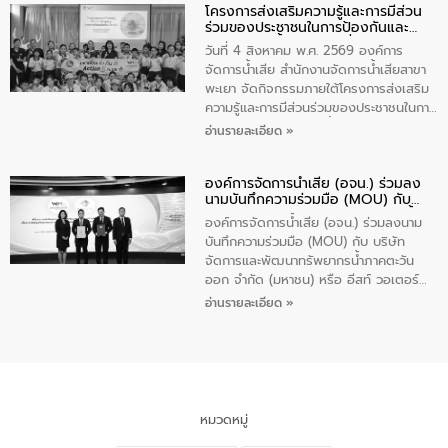
โครงการส่งเสริมความรู้และการมีส่วน
“ชุมชนร่วมใจ น้ำใสยั่งยืน” ได้บรรยายให้
ร่วมของประชาชนในการป้องกันและ
ความรู้เกี่ยวกับการจัดการน้ำเสียและการใช้
แก้ไขปัญหาน้ำเสียอย่างยั่งยืน
ถังดักไขมันให้แก่นักเรียนโรงเรียนวัดบ่อ
วันที่ 4 สิงหาคม พ.ศ. 2569 องค์การ
(นันทวิทยา) เทศบาลนครปากเกร็ด อำเภอ
จัดการน้ำเสีย สำนักงานจัดการน้ำเสียสาขา
ปากเกร็ด จังหวัดนนทบุรี จำนวน 30 คน
พะเยา จัดกิจกรรมภายใต้โครงการส่งเสริม
ความรู้และการมีส่วนร่วมของประชาชนในการ
ป้องกันและแก้ไขปัญหาน้ำเสียอย่างยั่งยืน
อ่านรายละเอียด »
ตามนโยบาย “มหาดไทย ทำทันที Action 5
Plus” โดยจัดอบรมให้ความรู้เรื่องน้ำเสีย
องค์การจัดการน้ำเสีย (อจน.) ร่วมลง
ชุมชนและการบำบัดน้ำเสียเบื้องต้น ให้กับ
นามบันทึกความร่วมมือ (MOU) กับ
นักเรียนชั้นประถมศึกษาปีที่ 5 โรงเรียน
บริษัท จัดการและพัฒนาทรัพยากรน้ำ
เทศบาล 1 (พะเยาประชานุกูล) จำนวน 30
องค์การจัดการน้ำเสีย (อจน.) ร่วมลงนาม
ภาคตะวันออก จำกัด (มหาชน) หรือ อีส
คน
บันทึกความร่วมมือ (MOU) กับ บริษัท
ท์ วอเตอร์
จัดการและพัฒนาทรัพยากรน้ำภาคตะวัน
ออก จำกัด (มหาชน) หรือ อีสท์ วอเตอร์
เมื่อวันอังคารที่ 4 สิงหาคม 2569 ณ ห้อง
อ่านรายละเอียด »
อเนกประสงค์ ชั้น 22 อาคารอีสท์วอเตอร์
ในหัวข้อ “การร่วมศึกษาแนวทางการบริหาร
จัดการน้ำเสียและการนำน้ำกลับมาใช้ประโยชน์
ของประเทศไทย” เพื่อยกระดับการบริหาร
จัดการทรัพยากรน้ำ เสริมสร้างความมั่นคง
ด้านน้ำของประเทศ และเตรียมความพร้อม
หมวดหมู่
รองรับการเติบโตของเมือง รวมถึงการ