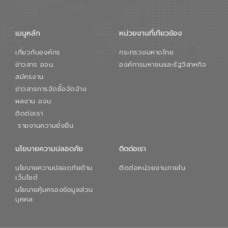
จัดการน้ำยุคใหม่ต้องมุ่งเน้นความคุ้มค่า
ตลอดระบบ โดยการนำน้ำบำบัดกลับมาใช้ใหม่
จะช่วยลดการพึ่งพาน้ำธรรมชาติและสร้าง
เมนูหลัก
หน่วยงานที่เกียวข้อง
สมดุลทางเศรษฐกิจและสิ่งแวดล้อมได้อย่าง
เป็นรูปธรรม ความร่วมมือระหว่างภาครัฐและ
เกี่ยวกับองค์กร
กระทรวงมหาดไทย
ภาคเอกชนในครั้งนี้ นับเป็นก้าวสำคัญของ
องค์การจัดการน้ำเสีย (อจน.) ในการร่วมวาง
ข่าวสาร อจน.
องค์การมหาชนและรัฐวิสาหกิจ
รากฐานโครงสร้างพื้นฐานด้านน้ำของ
สมัครงาน
ประเทศ เพื่อยกระดับประสิทธิภาพการใช้
ข่าวสารการจัดซื้อจัดจ้าง
ทรัพยากรน้ำให้เกิดประโยชน์สูงสุดและเป็นไป
ผลงาน อจน.
ตามมาตรฐานสากล
ติดต่อเรา
รายงานความยั่งยืน
นโยบายความปลอดภัย
ติดต่อเรา
นโยบายความปลอดภัยด้าน
ติดต่อหน่วยงานภายใน
เว็บไซต์
นโยบายคุ้มครองข้อมูลส่วน
บุคคล