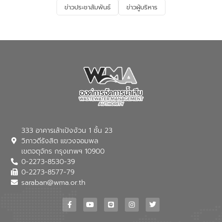
ลงทุนในอุตสาหกรรมแห่งอนาคต ตลอดจน
ข่าวประชาสัมพันธ์
ข่าวผู้บริหาร
มุ่งตอบโจทย์ความท้าทายจากวิกฤตการ
เปลี่ยนแปลงสภาพภูมิอากาศและความเสี่ยง
ภัยแล้งในระยะยาว การประสานความร่วมมือ
ในครั้งนี้เป็นการดึงจุดแข็งและความ
เชี่ยวชาญด้านระบบบำบัดน้ำเสียที่เป็นมิตร
ต่อสิ่งแวดล้อมของ องค์การจัดการน้ำเสีย
(อจน.) มาผสานกับประสบการณ์และ
เทคโนโลยีโครงข่ายน้ำครบวงจรในพื้นที่ EEC
ของอีสท์ วอเตอร์ เพื่อร่วมกันศึกษา
เทคโนโลยีการปรับปรุงคุณภาพน้ำ (Water
Reuse) และพัฒนารูปแบบการดำเนินงาน
ร่วมกับท้องถิ่นให้เกิดระบบบริหารจัดการน้ำ
อย่างเป็นรูปธรรม เพื่อรองรับความต้องการ
333 อาคารเล้าเป้งง้วน 1 ชั้น 23
ใช้น้ำที่พุ่งสูงขึ้นจากการขยายตัวของ
วิภาวดีรังสิต แขวงจอมพล
อุตสาหกรรม นายชีระ วงศบูรณะ ผู้อำนวย
เขตจตุจักร กรุงเทพฯ 10900
การองค์การจัดการน้ำเสีย กล่าวถึงภารกิจ
0-2273-8530-39
หลักของ อจน. ในการพัฒนาระบบบำบัดน้ำ
เสียเมื่อผสานกับความเชี่ยวชาญของอีสท์
0-2273-8577-79
วอเตอร์ จะช่วยขับเคลื่อนการศึกษาทั้งในมิติ
saraban@wma.or.th
ทางเทคนิคและความคุ้มค่าทางเศรษฐกิจ
เพื่อสนับสนุนการพัฒนาเมืองอย่างยั่งยืน
ขณะที่ นายบดินทร์ อุดล กรรมการผู้อำนวย
การใหญ่ อีสท์ วอเตอร์ ย้ำว่า การบริหาร