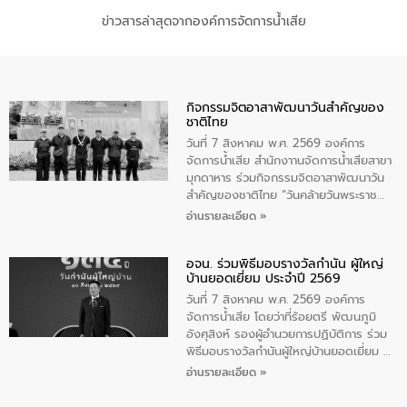
ข่าวสารล่าสุดจากองค์การจัดการน้ำเสีย
กิจกรรมจิตอาสาพัฒนาวันสําคัญของ
ชาติไทย
วันที่ 7 สิงหาคม พ.ศ. 2569 องค์การ
จัดการน้ำเสีย สำนักงาานจัดการน้ำเสียสาขา
มุกดาหาร ร่วมกิจกรรมจิตอาสาพัฒนาวัน
สําคัญของชาติไทย “วันคล้ายวันพระราช
สมภพ สมเด็จพระนางเจ้าสิริกิติ์พระบรม
อ่านรายละเอียด »
ราชินีนาถ พระบรมราชชนนีพันปีหลวง และ
วันแม่แห่งชาติ 12 สิงหาคม” โดยมีนายชลิต
อจน. ร่วมพิธีมอบรางวัลกำนัน ผู้ใหญ่
ทิพย์คำ รองผู้ว่าราชการจังหวัดมุกดาหาร
บ้านยอดเยี่ยม ประจำปี 2569
เป็นประธานในพิธี ณ เรือนจําชั่วคราวนาโสก
ตําบลนาโสก อําเภอเมืองมุกดาหาร จังหวัด
วันที่ 7 สิงหาคม พ.ศ. 2569 องค์การ
มุกดาหาร โดยในกิจกรรมได้ร่วมปลูกป่า และ
จัดการน้ำเสีย โดยว่าที่ร้อยตรี พัฒนภูมิ
ทําความสะอาดภายในบริเวณ จัดกิจกรรม
อังศุสิงห์ รองผู้อำนวยการปฏิบัติการ ร่วม
เพื่อถวายเป็นพระราชกุศล สมเด็จพระนาง
พิธีมอบรางวัลกำนันผู้ใหญ่บ้านยอดเยี่ยม ณ
เจ้าสิริกิติ์พระบรมราชินีนาถ พระบรมราช
ทำเนียบรัฐบาล โดยมีนายอนุทิน ชาญวีรกูล
อ่านรายละเอียด »
ชนนีพันปีหลวง พร้อมถวายสัจปฏิญาณ
นายกรัฐมนตรีและรัฐมนตรีว่าการกระทรวง
ทำความดีด้วยหัวใจ
มหาดไทย เป็นประธานมอบรางวัลแหนบ