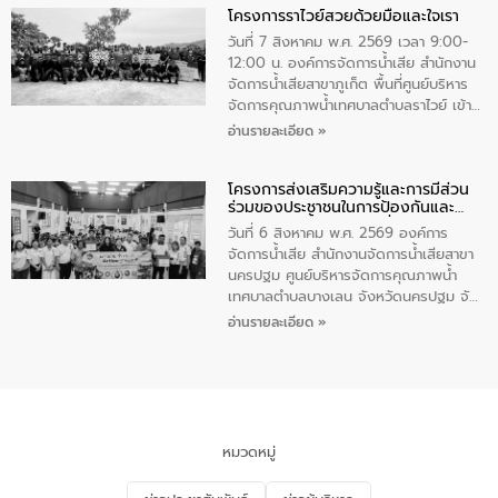
โครงการราไวย์สวยด้วยมือและใจเรา
ทองคำและประกาศเกียรติคุณให้แก่ กำนัน
ผู้ใหญ่บ้านยอดเยี่ยม พร้อมกล่าวชื่นชม ให้
วันที่ 7 สิงหาคม พ.ศ. 2569 เวลา 9:00-
โอวาท และมอบนโยบาย
12:00 น. องค์การจัดการน้ำเสีย สำนักงาน
จัดการน้ำเสียสาขาภูเก็ต พื้นที่ศูนย์บริหาร
จัดการคุณภาพน้ำเทศบาลตำบลราไวย์ เข้า
ร่วมโครงการราไวย์สวยด้วยมือและใจเรา
อ่านรายละเอียด »
โดยมีนายเทมส์ ไกรทัศน์ นายกเทศมนตรี
ตำบลราไวย์ เจ้าหน้าที่เทศบาล ชาวบ้าน
โครงการส่งเสริมความรู้และการมีส่วน
ประชาชน ตัวแทนจากโรงแรมต่างๆ ในเขต
ร่วมของประชาชนในการป้องกันและ
เทศบาลตำบลราไวย์ ศูนย์บริหารจัดการ
แก้ไขปัญหาน้ำเสียอย่างยั่งยืน
คุณภาพน้ำเทศบาลตำบลราไวย์ นำโดยนาย
วันที่ 6 สิงหาคม พ.ศ. 2569 องค์การ
น้อย แก้วเศษ ผู้จัดการสำนักงานจัดการน้ำ
จัดการน้ำเสีย สำนักงานจัดการน้ำเสียสาขา
เสียสาขาภูเก็ต พร้อมด้วยเจ้าหน้าที่ จำนวน
นครปฐม ศูนย์บริหารจัดการคุณภาพน้ำ
5 คน ร่วมทำกิจกรรม ทำความสะอาด
เทศบาลตำบลบางเลน จังหวัดนครปฐม จัด
ชายหาดและแหล่งท่องเที่ยว ณ บริเวณ
กิจกรรมภายใต้โครงการส่งเสริมความรู้และ
อ่านรายละเอียด »
แหลมพรหมเทพ หมู่ที่ 6 ตำบลราไวย์
การมีส่วนร่วมของประชาชนในการป้องกัน
อำเภอเมือง จังหวัดภูเก็ต
และแก้ไขปัญหาน้ำเสียอย่างยั่งยืน ตาม
นโยบาย “มหาดไทย ทำ ทัน ที Action 5
PLUS” โดยจัดอบรมให้ความรู้แก่ประชาชน
และนักเรียน เพื่อส่งเสริมความรู้ด้านการ
จัดการน้ำเสียและสร้างจิตสำนึกในการ
หมวดหมู่
อนุรักษ์สิ่งแวดล้อม ในหัวข้อ “น้ำเสียชุมชน
และการบำบัดน้ำเสียเบื้องต้น” โดยให้ความรู้