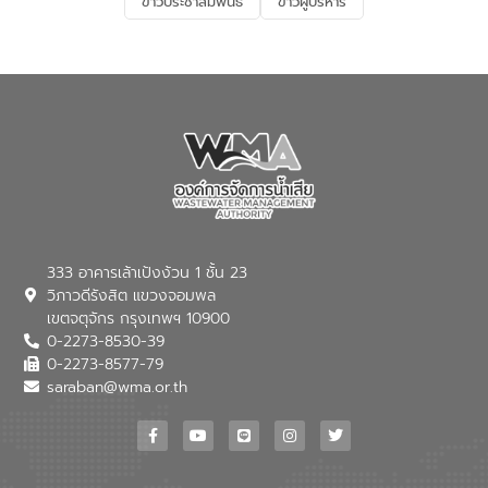
ข่าวประชาสัมพันธ์
ข่าวผู้บริหาร
เกี่ยวกับสาเหตุและผลกระทบของน้ำเสีย
แนวทางการลดการเกิดน้ำเสียจากแหล่ง
กำเนิด การบำบัดน้ำเสียเบื้องต้นในครัวเรือน
ณ เทศบาลตำบลบางเลน จังหวัดนครปฐม
333 อาคารเล้าเป้งง้วน 1 ชั้น 23
วิภาวดีรังสิต แขวงจอมพล
เขตจตุจักร กรุงเทพฯ 10900
0-2273-8530-39
0-2273-8577-79
saraban@wma.or.th