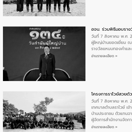
อจน. ร่วมพิธีมอบรางว
วันที่ 7 สิงหาคม พ.ศ. 
ผู้ใหญ่บ้านยอดเยี่ยม
รางวัลแหนบทองคำและปร
อ่านรายละเอียด »
โครงการราไวย์สวยด้ว
วันที่ 7 สิงหาคม พ.ศ. 
เทศบาลตำบลราไวย์ เข้า
บ้านประชาชน ตัวแทนจา
ผู้จัดการสำนักงานจัดก
บริเวณแหลมพรหมเทพ หมู
อ่านรายละเอียด »