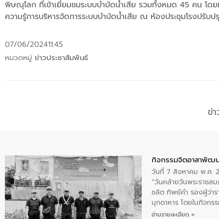
พิษณุโลก ที่เข้าเยี่ยมชมระบบบำบัดน้ำเสีย รวมทั้งหมด 45 คน โดย
ความรู้การบริหารจัดการระบบบำบัดน้ำเสีย ณ ห้องประชุมโรงปรับป
07/06/2024
11:45
หมวดหมู่
ข่าวประชาสัมพันธ์
ข่
กิจกรรมจิตอาสาพัฒน
วันที่ 7 สิงหาคม พ.ศ.
“วันคล้ายวันพระราชสมภ
ชลิต ทิพย์คำ รองผู้ว่
มุกดาหาร โดยในกิจกรรม
พระบรมราชินีนาถ พระ
อ่านรายละเอียด »