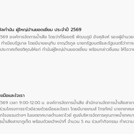
ัลกำนัน ผู้ใหญ่บ้านยอดเยี่ยม ประจำปี 2569
2569 องค์การจัดการน้ำเสีย โดยว่าที่ร้อยตรี พัฒนภูมิ อังศุสิงห์ รองผู้อำนว
 ณ ทำเนียบรัฐบาล โดยมีนายอนุทิน ชาญวีรกูล นายกรัฐมนตรีและรัฐมนตรีว่า
ะกาศเกียรติคุณให้แก่ กำนันผู้ใหญ่บ้านยอดเยี่ยม พร้อมกล่าวชื่นชม ให้โ
ยมือและใจเรา
2569 เวลา 9:00-12:00 น. องค์การจัดการน้ำเสีย สำนักงานจัดการน้ำเสียสาขาภู
ร่วมโครงการราไวย์สวยด้วยมือและใจเรา โดยมีนายเทมส์ ไกรทัศน์ นายกเทศมนต
กโรงแรมต่างๆ ในเขตเทศบาลตำบลราไวย์ ศูนย์บริหารจัดการคุณภาพน้ำเทศบ
ารน้ำเสียสาขาภูเก็ต พร้อมด้วยเจ้าหน้าที่ จำนวน 5 คน ร่วมทำกิจกรรม ทำค
่ที่ 6 ตำบลราไวย์ อำเภอเมือง จังหวัดภูเก็ต