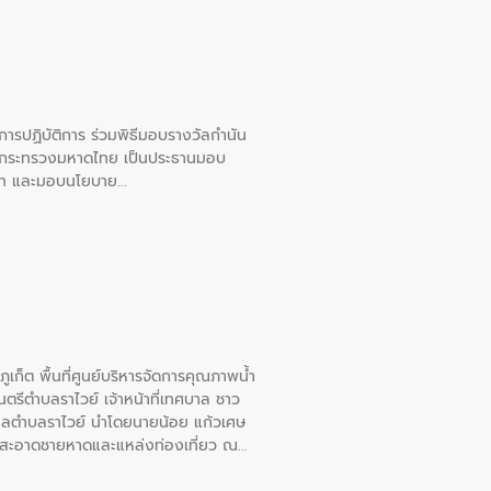
ยการปฏิบัติการ ร่วมพิธีมอบรางวัลกำนัน
การกระทรวงมหาดไทย เป็นประธานมอบ
อวาท และมอบนโยบาย
เก็ต พื้นที่ศูนย์บริหารจัดการคุณภาพน้ำ
รีตำบลราไวย์ เจ้าหน้าที่เทศบาล ชาว
าลตำบลราไวย์ นำโดยนายน้อย แก้วเศษ
วามสะอาดชายหาดและแหล่งท่องเที่ยว ณ