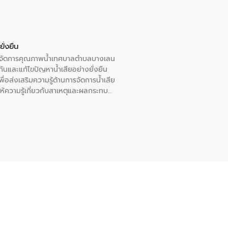
ั่งยืน
หารจัดการคุณภาพน้ำเทศบาลตำบลบางเลน
นและแก้ไขปัญหาน้ำเสียอย่างยั่งยืน
อส่งเสริมความรู้ด้านการจัดการน้ำเสีย
ให้ความรู้เกี่ยวกับสาเหตุและผลกระทบ
ณ เทศบาลตำบลบางเลน จังหวัดนครปฐม