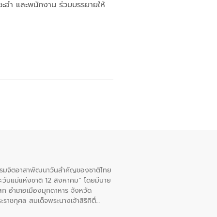
ขาชะอำ และพนักงาน ร่วมบรรยายให้
จกรรมจิตอาสาพัฒนาวันสําคัญของชาติไทย
ะวันแม่แห่งชาติ 12 สิงหาคม” โดยมีนาย
สก อําเภอเมืองมุกดาหาร จังหวัด
าชกุศล สมเด็จพระนางเจ้าสิริกิติ์