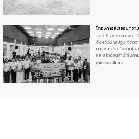
โครงการส่งเสริมความร
วันที่ 6 สิงหาคม พ.ศ
จังหวัดนครปฐม จัดกิจก
ตามนโยบาย “มหาดไทย ทำ
และสร้างจิตสำนึกในการอ
ของน้ำเสีย แนวทางการ
อ่านรายละเอียด »