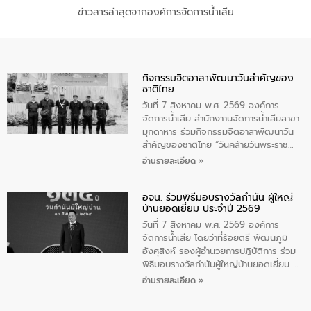
ข่าวสารล่าสุดจากองค์การจัดการน้ำเสีย
กิจกรรมจิตอาสาพัฒนาวันสําคัญของ
ชาติไทย
วันที่ 7 สิงหาคม พ.ศ. 2569 องค์การ
จัดการน้ำเสีย สำนักงาานจัดการน้ำเสียสาขา
มุกดาหาร ร่วมกิจกรรมจิตอาสาพัฒนาวัน
สําคัญของชาติไทย “วันคล้ายวันพระราช
สมภพ สมเด็จพระนางเจ้าสิริกิติ์พระบรม
อ่านรายละเอียด »
ราชินีนาถ พระบรมราชชนนีพันปีหลวง และ
วันแม่แห่งชาติ 12 สิงหาคม” โดยมีนายชลิต
อจน. ร่วมพิธีมอบรางวัลกำนัน ผู้ใหญ่
ทิพย์คำ รองผู้ว่าราชการจังหวัดมุกดาหาร
บ้านยอดเยี่ยม ประจำปี 2569
เป็นประธานในพิธี ณ เรือนจําชั่วคราวนาโสก
ตําบลนาโสก อําเภอเมืองมุกดาหาร จังหวัด
วันที่ 7 สิงหาคม พ.ศ. 2569 องค์การ
มุกดาหาร โดยในกิจกรรมได้ร่วมปลูกป่า และ
จัดการน้ำเสีย โดยว่าที่ร้อยตรี พัฒนภูมิ
ทําความสะอาดภายในบริเวณ จัดกิจกรรม
อังศุสิงห์ รองผู้อำนวยการปฏิบัติการ ร่วม
เพื่อถวายเป็นพระราชกุศล สมเด็จพระนาง
พิธีมอบรางวัลกำนันผู้ใหญ่บ้านยอดเยี่ยม ณ
เจ้าสิริกิติ์พระบรมราชินีนาถ พระบรมราช
ทำเนียบรัฐบาล โดยมีนายอนุทิน ชาญวีรกูล
อ่านรายละเอียด »
ชนนีพันปีหลวง พร้อมถวายสัจปฏิญาณ
นายกรัฐมนตรีและรัฐมนตรีว่าการกระทรวง
ทำความดีด้วยหัวใจ
มหาดไทย เป็นประธานมอบรางวัลแหนบ