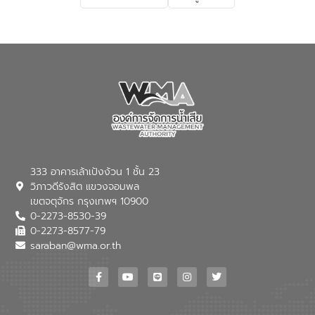
เกี่ยวกับสาเหตุและผลกระทบของน้ำเสีย
แนวทางการลดการเกิดน้ำเสียจากแหล่ง
กำเนิด การบำบัดน้ำเสียเบื้องต้นในครัวเรือน
ณ เทศบาลตำบลบางเลน จังหวัดนครปฐม
333 อาคารเล้าเป้งง้วน 1 ชั้น 23
วิภาวดีรังสิต แขวงจอมพล
เขตจตุจักร กรุงเทพฯ 10900
0-2273-8530-39
0-2273-8577-79
saraban@wma.or.th