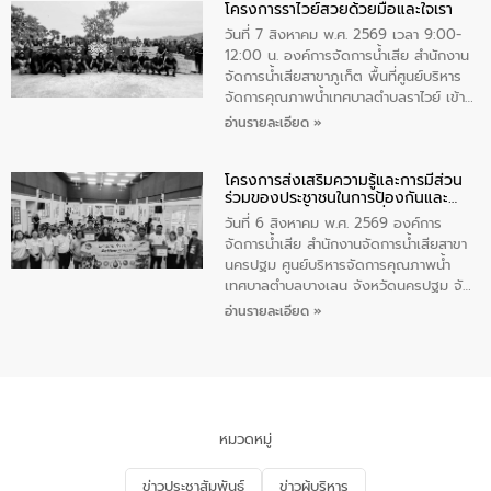
โครงการราไวย์สวยด้วยมือและใจเรา
ทองคำและประกาศเกียรติคุณให้แก่ กำนัน
ผู้ใหญ่บ้านยอดเยี่ยม พร้อมกล่าวชื่นชม ให้
วันที่ 7 สิงหาคม พ.ศ. 2569 เวลา 9:00-
โอวาท และมอบนโยบาย
12:00 น. องค์การจัดการน้ำเสีย สำนักงาน
จัดการน้ำเสียสาขาภูเก็ต พื้นที่ศูนย์บริหาร
จัดการคุณภาพน้ำเทศบาลตำบลราไวย์ เข้า
ร่วมโครงการราไวย์สวยด้วยมือและใจเรา
อ่านรายละเอียด »
โดยมีนายเทมส์ ไกรทัศน์ นายกเทศมนตรี
ตำบลราไวย์ เจ้าหน้าที่เทศบาล ชาวบ้าน
โครงการส่งเสริมความรู้และการมีส่วน
ประชาชน ตัวแทนจากโรงแรมต่างๆ ในเขต
ร่วมของประชาชนในการป้องกันและ
เทศบาลตำบลราไวย์ ศูนย์บริหารจัดการ
แก้ไขปัญหาน้ำเสียอย่างยั่งยืน
คุณภาพน้ำเทศบาลตำบลราไวย์ นำโดยนาย
วันที่ 6 สิงหาคม พ.ศ. 2569 องค์การ
น้อย แก้วเศษ ผู้จัดการสำนักงานจัดการน้ำ
จัดการน้ำเสีย สำนักงานจัดการน้ำเสียสาขา
เสียสาขาภูเก็ต พร้อมด้วยเจ้าหน้าที่ จำนวน
นครปฐม ศูนย์บริหารจัดการคุณภาพน้ำ
5 คน ร่วมทำกิจกรรม ทำความสะอาด
เทศบาลตำบลบางเลน จังหวัดนครปฐม จัด
ชายหาดและแหล่งท่องเที่ยว ณ บริเวณ
กิจกรรมภายใต้โครงการส่งเสริมความรู้และ
อ่านรายละเอียด »
แหลมพรหมเทพ หมู่ที่ 6 ตำบลราไวย์
การมีส่วนร่วมของประชาชนในการป้องกัน
อำเภอเมือง จังหวัดภูเก็ต
และแก้ไขปัญหาน้ำเสียอย่างยั่งยืน ตาม
นโยบาย “มหาดไทย ทำ ทัน ที Action 5
PLUS” โดยจัดอบรมให้ความรู้แก่ประชาชน
และนักเรียน เพื่อส่งเสริมความรู้ด้านการ
จัดการน้ำเสียและสร้างจิตสำนึกในการ
หมวดหมู่
อนุรักษ์สิ่งแวดล้อม ในหัวข้อ “น้ำเสียชุมชน
และการบำบัดน้ำเสียเบื้องต้น” โดยให้ความรู้
ข่าวประชาสัมพันธ์
ข่าวผู้บริหาร