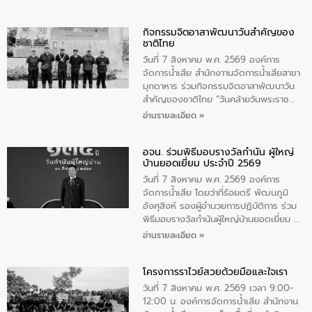
กิจกรรมจิตอาสาพัฒนาวันสําคัญของ
ชาติไทย
วันที่ 7 สิงหาคม พ.ศ. 2569 องค์การ
จัดการน้ำเสีย สำนักงาานจัดการน้ำเสียสาขา
มุกดาหาร ร่วมกิจกรรมจิตอาสาพัฒนาวัน
สําคัญของชาติไทย “วันคล้ายวันพระราช
สมภพ สมเด็จพระนางเจ้าสิริกิติ์พระบรม
อ่านรายละเอียด »
ราชินีนาถ พระบรมราชชนนีพันปีหลวง และ
วันแม่แห่งชาติ 12 สิงหาคม” โดยมีนายชลิต
อจน. ร่วมพิธีมอบรางวัลกำนัน ผู้ใหญ่
ทิพย์คำ รองผู้ว่าราชการจังหวัดมุกดาหาร
บ้านยอดเยี่ยม ประจำปี 2569
เป็นประธานในพิธี ณ เรือนจําชั่วคราวนาโสก
ตําบลนาโสก อําเภอเมืองมุกดาหาร จังหวัด
วันที่ 7 สิงหาคม พ.ศ. 2569 องค์การ
มุกดาหาร โดยในกิจกรรมได้ร่วมปลูกป่า และ
จัดการน้ำเสีย โดยว่าที่ร้อยตรี พัฒนภูมิ
ทําความสะอาดภายในบริเวณ จัดกิจกรรม
อังศุสิงห์ รองผู้อำนวยการปฏิบัติการ ร่วม
เพื่อถวายเป็นพระราชกุศล สมเด็จพระนาง
พิธีมอบรางวัลกำนันผู้ใหญ่บ้านยอดเยี่ยม ณ
เจ้าสิริกิติ์พระบรมราชินีนาถ พระบรมราช
ทำเนียบรัฐบาล โดยมีนายอนุทิน ชาญวีรกูล
อ่านรายละเอียด »
ชนนีพันปีหลวง พร้อมถวายสัจปฏิญาณ
นายกรัฐมนตรีและรัฐมนตรีว่าการกระทรวง
ทำความดีด้วยหัวใจ
มหาดไทย เป็นประธานมอบรางวัลแหนบ
โครงการราไวย์สวยด้วยมือและใจเรา
ทองคำและประกาศเกียรติคุณให้แก่ กำนัน
ผู้ใหญ่บ้านยอดเยี่ยม พร้อมกล่าวชื่นชม ให้
วันที่ 7 สิงหาคม พ.ศ. 2569 เวลา 9:00-
โอวาท และมอบนโยบาย
12:00 น. องค์การจัดการน้ำเสีย สำนักงาน