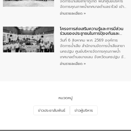
จัดการน้ำเสียสาขาภูเก็ต พื้นที่ศูนย์บริหาร
จัดการคุณภาพน้ำเทศบาลตำบลราไวย์ เข้า
ร่วมโครงการราไวย์สวยด้วยมือและใจเรา
อ่านรายละเอียด »
โดยมีนายเทมส์ ไกรทัศน์ นายกเทศมนตรี
ตำบลราไวย์ เจ้าหน้าที่เทศบาล ชาวบ้าน
โครงการส่งเสริมความรู้และการมีส่วน
ประชาชน ตัวแทนจากโรงแรมต่างๆ ในเขต
ร่วมของประชาชนในการป้องกันและ
เทศบาลตำบลราไวย์ ศูนย์บริหารจัดการ
แก้ไขปัญหาน้ำเสียอย่างยั่งยืน
คุณภาพน้ำเทศบาลตำบลราไวย์ นำโดยนาย
วันที่ 6 สิงหาคม พ.ศ. 2569 องค์การ
น้อย แก้วเศษ ผู้จัดการสำนักงานจัดการน้ำ
จัดการน้ำเสีย สำนักงานจัดการน้ำเสียสาขา
เสียสาขาภูเก็ต พร้อมด้วยเจ้าหน้าที่ จำนวน
นครปฐม ศูนย์บริหารจัดการคุณภาพน้ำ
5 คน ร่วมทำกิจกรรม ทำความสะอาด
เทศบาลตำบลบางเลน จังหวัดนครปฐม จัด
ชายหาดและแหล่งท่องเที่ยว ณ บริเวณ
กิจกรรมภายใต้โครงการส่งเสริมความรู้และ
อ่านรายละเอียด »
แหลมพรหมเทพ หมู่ที่ 6 ตำบลราไวย์
การมีส่วนร่วมของประชาชนในการป้องกัน
อำเภอเมือง จังหวัดภูเก็ต
และแก้ไขปัญหาน้ำเสียอย่างยั่งยืน ตาม
นโยบาย “มหาดไทย ทำ ทัน ที Action 5
PLUS” โดยจัดอบรมให้ความรู้แก่ประชาชน
และนักเรียน เพื่อส่งเสริมความรู้ด้านการ
จัดการน้ำเสียและสร้างจิตสำนึกในการ
หมวดหมู่
อนุรักษ์สิ่งแวดล้อม ในหัวข้อ “น้ำเสียชุมชน
และการบำบัดน้ำเสียเบื้องต้น” โดยให้ความรู้
ข่าวประชาสัมพันธ์
ข่าวผู้บริหาร
เกี่ยวกับสาเหตุและผลกระทบของน้ำเสีย
แนวทางการลดการเกิดน้ำเสียจากแหล่ง
กำเนิด การบำบัดน้ำเสียเบื้องต้นในครัวเรือน
ณ เทศบาลตำบลบางเลน จังหวัดนครปฐม