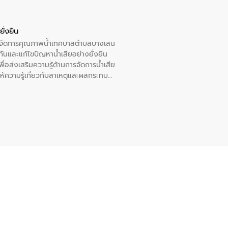
ั่งยืน
หารจัดการคุณภาพน้ำเทศบาลตำบลบางเลน
นและแก้ไขปัญหาน้ำเสียอย่างยั่งยืน
อส่งเสริมความรู้ด้านการจัดการน้ำเสีย
ให้ความรู้เกี่ยวกับสาเหตุและผลกระทบ
ณ เทศบาลตำบลบางเลน จังหวัดนครปฐม