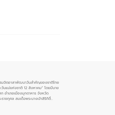
จกรรมจิตอาสาพัฒนาวันสําคัญของชาติไทย
ะวันแม่แห่งชาติ 12 สิงหาคม” โดยมีนาย
สก อําเภอเมืองมุกดาหาร จังหวัด
าชกุศล สมเด็จพระนางเจ้าสิริกิติ์