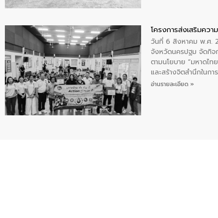
โครงการส่งเสริมความร
วันที่ 6 สิงหาคม พ.ศ
จังหวัดนครปฐม จัดกิจก
ตามนโยบาย “มหาดไทย ทำ
และสร้างจิตสำนึกในการอ
ของน้ำเสีย แนวทางการ
อ่านรายละเอียด »