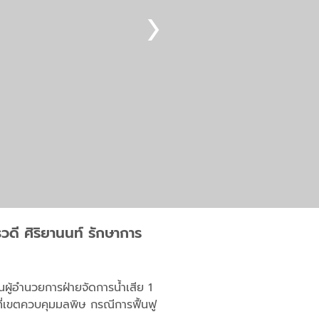
ดี ศิริยานนท์ รักษาการ
ู้อำนวยการฝ่ายจัดการน้ำเสีย 1
ี่เขตควบคุมมลพิษ กรณีการฟื้นฟู