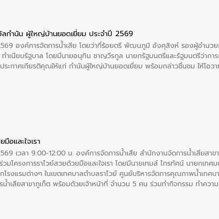
ัลกำนัน ผู้ใหญ่บ้านยอดเยี่ยม ประจำปี 2569
2569 องค์การจัดการน้ำเสีย โดยว่าที่ร้อยตรี พัฒนภูมิ อังศุสิงห์ รองผู้อำนว
 ณ ทำเนียบรัฐบาล โดยมีนายอนุทิน ชาญวีรกูล นายกรัฐมนตรีและรัฐมนตรีว่า
ะกาศเกียรติคุณให้แก่ กำนันผู้ใหญ่บ้านยอดเยี่ยม พร้อมกล่าวชื่นชม ให้โ
ยมือและใจเรา
2569 เวลา 9:00-12:00 น. องค์การจัดการน้ำเสีย สำนักงานจัดการน้ำเสียสาขาภู
ร่วมโครงการราไวย์สวยด้วยมือและใจเรา โดยมีนายเทมส์ ไกรทัศน์ นายกเทศมนต
กโรงแรมต่างๆ ในเขตเทศบาลตำบลราไวย์ ศูนย์บริหารจัดการคุณภาพน้ำเทศบ
ารน้ำเสียสาขาภูเก็ต พร้อมด้วยเจ้าหน้าที่ จำนวน 5 คน ร่วมทำกิจกรรม ทำค
่ที่ 6 ตำบลราไวย์ อำเภอเมือง จังหวัดภูเก็ต