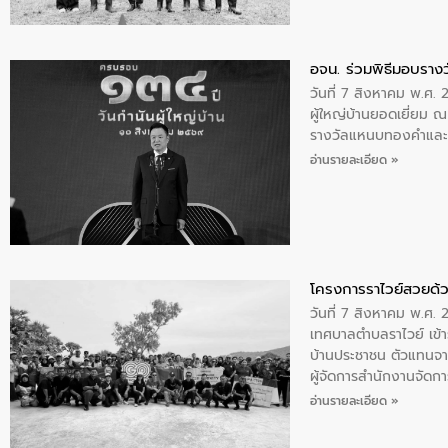
อจน. ร่วมพิธีมอบรางว
วันที่ 7 สิงหาคม พ.ศ. 
ผู้ใหญ่บ้านยอดเยี่ยม
รางวัลแหนบทองคำและปร
อ่านรายละเอียด »
โครงการราไวย์สวยด้ว
วันที่ 7 สิงหาคม พ.ศ. 
เทศบาลตำบลราไวย์ เข้า
บ้านประชาชน ตัวแทนจา
ผู้จัดการสำนักงานจัดก
บริเวณแหลมพรหมเทพ หมู
อ่านรายละเอียด »