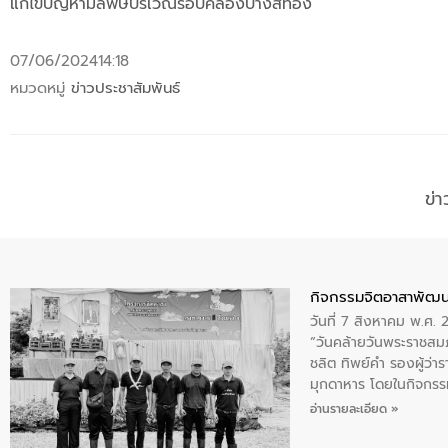
แก้ไขปัญหามลพิษบริเวณรอบคลองบางสีทอง
07/06/2024
14:18
หมวดหมู่
ข่าวประชาสัมพันธ์
ข่
กิจกรรมจิตอาสาพัฒน
วันที่ 7 สิงหาคม พ.ศ.
“วันคล้ายวันพระราชสมภ
ชลิต ทิพย์คำ รองผู้ว่
มุกดาหาร โดยในกิจกรรม
พระบรมราชินีนาถ พระ
อ่านรายละเอียด »