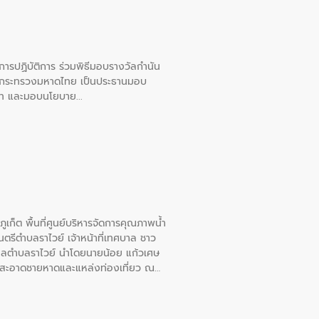
ยการปฏิบัติการ ร่วมพิธีมอบรางวัลกำนัน
การกระทรวงมหาดไทย เป็นประธานมอบ
อวาท และมอบนโยบาย
เก็ต พื้นที่ศูนย์บริหารจัดการคุณภาพน้ำ
รีตำบลราไวย์ เจ้าหน้าที่เทศบาล ชาว
าลตำบลราไวย์ นำโดยนายน้อย แก้วเศษ
วามสะอาดชายหาดและแหล่งท่องเที่ยว ณ