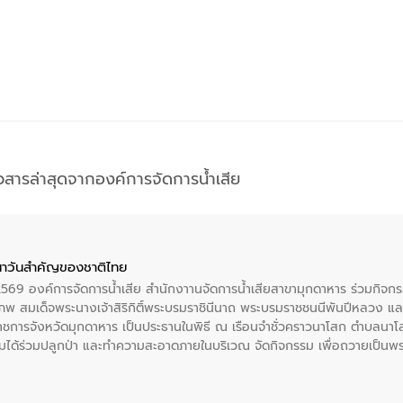
าวสารล่าสุดจากองค์การจัดการน้ำเสีย
าวันสําคัญของชาติไทย
 2569 องค์การจัดการน้ำเสีย สำนักงาานจัดการน้ำเสียสาขามุกดาหาร ร่วมกิ
พ สมเด็จพระนางเจ้าสิริกิติ์พระบรมราชินีนาถ พระบรมราชชนนีพันปีหลวง แล
าราชการจังหวัดมุกดาหาร เป็นประธานในพิธี ณ เรือนจําชั่วคราวนาโสก ตําบลนาโ
ได้ร่วมปลูกป่า และทําความสะอาดภายในบริเวณ จัดกิจกรรม เพื่อถวายเป็นพระร
บรมราชชนนีพันปีหลวง พร้อมถวายสัจปฏิญาณ ทำความดีด้วยหัวใจ