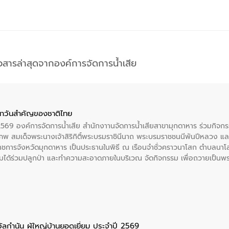
าวสารล่าสุดจากองค์การจัดการน้ำเสีย
าวันสําคัญของชาติไทย
 2569 องค์การจัดการน้ำเสีย สำนักงาานจัดการน้ำเสียสาขามุกดาหาร ร่วมกิ
พ สมเด็จพระนางเจ้าสิริกิติ์พระบรมราชินีนาถ พระบรมราชชนนีพันปีหลวง แล
าราชการจังหวัดมุกดาหาร เป็นประธานในพิธี ณ เรือนจําชั่วคราวนาโสก ตําบลนาโ
ได้ร่วมปลูกป่า และทําความสะอาดภายในบริเวณ จัดกิจกรรม เพื่อถวายเป็นพระร
บรมราชชนนีพันปีหลวง พร้อมถวายสัจปฏิญาณ ทำความดีด้วยหัวใจ
ัลกำนัน ผู้ใหญ่บ้านยอดเยี่ยม ประจำปี 2569