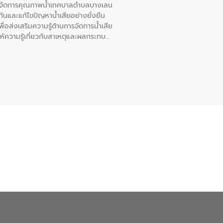
หารจัดการคุณภาพน้ำเทศบาลตำบลบางเลน
นและแก้ไขปัญหาน้ำเสียอย่างยั่งยืน
อส่งเสริมความรู้ด้านการจัดการน้ำเสีย
ให้ความรู้เกี่ยวกับสาเหตุและผลกระทบ
ณ เทศบาลตำบลบางเลน จังหวัดนครปฐม