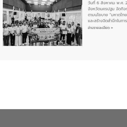
วันที่ 6 สิงหาคม พ.ศ
จังหวัดนครปฐม จัดกิจก
ตามนโยบาย “มหาดไทย ทำ
และสร้างจิตสำนึกในการอ
ของน้ำเสีย แนวทางการ
อ่านรายละเอียด »