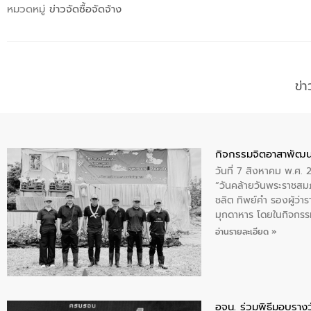
หมวดหมู่
ข่าวจัดซื้อจัดจ้าง
ข่
กิจกรรมจิตอาสาพัฒน
วันที่ 7 สิงหาคม พ.ศ.
“วันคล้ายวันพระราชสมภ
ชลิต ทิพย์คำ รองผู้ว่
มุกดาหาร โดยในกิจกรรม
พระบรมราชินีนาถ พระ
อ่านรายละเอียด »
อจน. ร่วมพิธีมอบรางว