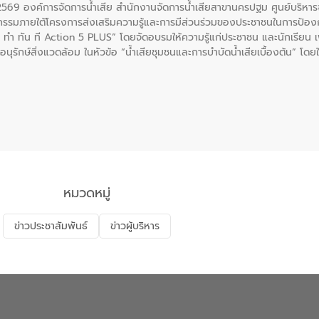
. 2569 องค์การจัดการน้ำเสีย สำนักงานจัดการน้ำเสียสาขานครปฐม ศูนย์บริ
รรมภายใต้โครงการส่งเสริมความรู้และการมีส่วนร่วมของประชาชนในการป้องกั
 ทัน ที Action 5 PLUS” โดยจัดอบรมให้ความรู้แก่ประชาชน และนักเรียน เพื่
นุรักษ์สิ่งแวดล้อม ในหัวข้อ “น้ำเสียชุมชนและการบำบัดน้ำเสียเบื้องต้น” โดย
ลดการเกิดน้ำเสียจากแหล่งกำเนิด การบำบัดน้ำเสียเบื้องต้นในครัวเรือน 
หมวดหมู่
ข่าวประชาสัมพันธ์
ข่าวผู้บริหาร