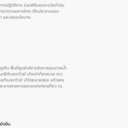
ยการปฏิบัติการ ร่วมพิธีมอบรางวัลกำนัน
การกระทรวงมหาดไทย เป็นประธานมอบ
อวาท และมอบนโยบาย
เก็ต พื้นที่ศูนย์บริหารจัดการคุณภาพน้ำ
รีตำบลราไวย์ เจ้าหน้าที่เทศบาล ชาว
าลตำบลราไวย์ นำโดยนายน้อย แก้วเศษ
วามสะอาดชายหาดและแหล่งท่องเที่ยว ณ
ั่งยืน