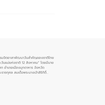
จกรรมจิตอาสาพัฒนาวันสําคัญของชาติไทย
ะวันแม่แห่งชาติ 12 สิงหาคม” โดยมีนาย
สก อําเภอเมืองมุกดาหาร จังหวัด
าชกุศล สมเด็จพระนางเจ้าสิริกิติ์