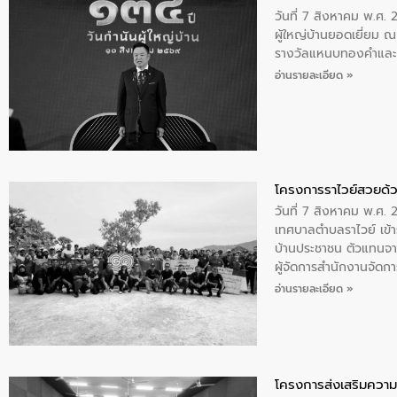
วันที่ 7 สิงหาคม พ.ศ. 
ผู้ใหญ่บ้านยอดเยี่ยม
รางวัลแหนบทองคำและปร
อ่านรายละเอียด »
โครงการราไวย์สวยด้ว
วันที่ 7 สิงหาคม พ.ศ. 
เทศบาลตำบลราไวย์ เข้า
บ้านประชาชน ตัวแทนจา
ผู้จัดการสำนักงานจัดก
บริเวณแหลมพรหมเทพ หมู
อ่านรายละเอียด »
โครงการส่งเสริมความร