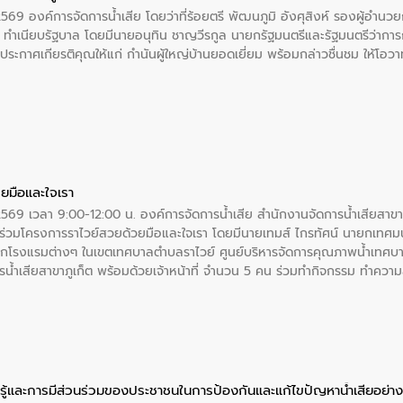
2569 องค์การจัดการน้ำเสีย โดยว่าที่ร้อยตรี พัฒนภูมิ อังศุสิงห์ รองผู้อำนว
 ณ ทำเนียบรัฐบาล โดยมีนายอนุทิน ชาญวีรกูล นายกรัฐมนตรีและรัฐมนตรีว่า
ะกาศเกียรติคุณให้แก่ กำนันผู้ใหญ่บ้านยอดเยี่ยม พร้อมกล่าวชื่นชม ให้โ
ยมือและใจเรา
2569 เวลา 9:00-12:00 น. องค์การจัดการน้ำเสีย สำนักงานจัดการน้ำเสียสาขาภู
ร่วมโครงการราไวย์สวยด้วยมือและใจเรา โดยมีนายเทมส์ ไกรทัศน์ นายกเทศมนต
กโรงแรมต่างๆ ในเขตเทศบาลตำบลราไวย์ ศูนย์บริหารจัดการคุณภาพน้ำเทศบ
ารน้ำเสียสาขาภูเก็ต พร้อมด้วยเจ้าหน้าที่ จำนวน 5 คน ร่วมทำกิจกรรม ทำค
่ที่ 6 ตำบลราไวย์ อำเภอเมือง จังหวัดภูเก็ต
ู้และการมีส่วนร่วมของประชาชนในการป้องกันและแก้ไขปัญหาน้ำเสียอย่างย