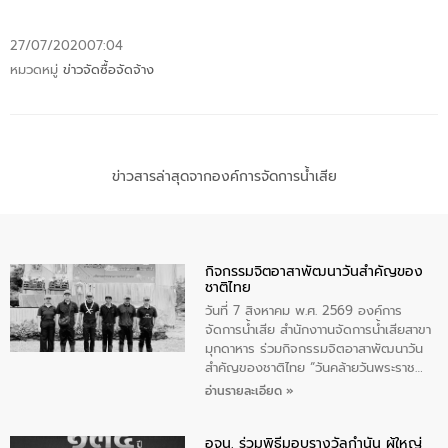
27/07/2020
07:04
หมวดหมู่
ข่าวจัดซื้อจัดจ้าง
ข่าวสารล่าสุดจากองค์การจัดการน้ำเสีย
กิจกรรมจิตอาสาพัฒนาวันสําคัญของ
ชาติไทย
วันที่ 7 สิงหาคม พ.ศ. 2569 องค์การ
จัดการน้ำเสีย สำนักงาานจัดการน้ำเสียสาขา
มุกดาหาร ร่วมกิจกรรมจิตอาสาพัฒนาวัน
สําคัญของชาติไทย “วันคล้ายวันพระราช
สมภพ สมเด็จพระนางเจ้าสิริกิติ์พระบรม
อ่านรายละเอียด »
ราชินีนาถ พระบรมราชชนนีพันปีหลวง และ
วันแม่แห่งชาติ 12 สิงหาคม” โดยมีนายชลิต
อจน. ร่วมพิธีมอบรางวัลกำนัน ผู้ใหญ่
ทิพย์คำ รองผู้ว่าราชการจังหวัดมุกดาหาร