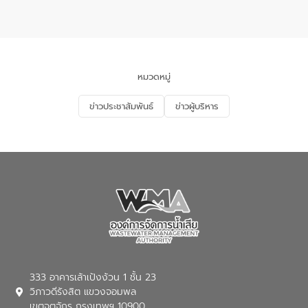
แหลมพรหมเทพ หมู่ที่ 6 ตำบลราไวย์
การมีส่วนร่วมของประชาชนในการป้องกัน
อำเภอเมือง จังหวัดภูเก็ต
และแก้ไขปัญหาน้ำเสียอย่างยั่งยืน ตาม
นโยบาย “มหาดไทย ทำ ทัน ที Action 5
PLUS” โดยจัดอบรมให้ความรู้แก่ประชาชน
และนักเรียน เพื่อส่งเสริมความรู้ด้านการ
จัดการน้ำเสียและสร้างจิตสำนึกในการ
หมวดหมู่
อนุรักษ์สิ่งแวดล้อม ในหัวข้อ “น้ำเสียชุมชน
และการบำบัดน้ำเสียเบื้องต้น” โดยให้ความรู้
ข่าวประชาสัมพันธ์
ข่าวผู้บริหาร
เกี่ยวกับสาเหตุและผลกระทบของน้ำเสีย
แนวทางการลดการเกิดน้ำเสียจากแหล่ง
กำเนิด การบำบัดน้ำเสียเบื้องต้นในครัวเรือน
ณ เทศบาลตำบลบางเลน จังหวัดนครปฐม
333 อาคารเล้าเป้งง้วน 1 ชั้น 23
วิภาวดีรังสิต แขวงจอมพล
เขตจตุจักร กรุงเทพฯ 10900