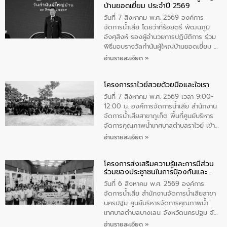
บ้านยอดเยี่ยม ประจำปี 2569
เป็นประธานในพิธี ณ เรือนจําชั่วคราวนาโสก
ตําบลนาโสก อําเภอเมืองมุกดาหาร จังหวัด
วันที่ 7 สิงหาคม พ.ศ. 2569 องค์การ
มุกดาหาร โดยในกิจกรรมได้ร่วมปลูกป่า และ
จัดการน้ำเสีย โดยว่าที่ร้อยตรี พัฒนภูมิ
ทําความสะอาดภายในบริเวณ จัดกิจกรรม
อังศุสิงห์ รองผู้อำนวยการปฏิบัติการ ร่วม
เพื่อถวายเป็นพระราชกุศล สมเด็จพระนาง
พิธีมอบรางวัลกำนันผู้ใหญ่บ้านยอดเยี่ยม ณ
เจ้าสิริกิติ์พระบรมราชินีนาถ พระบรมราช
ทำเนียบรัฐบาล โดยมีนายอนุทิน ชาญวีรกูล
อ่านรายละเอียด »
ชนนีพันปีหลวง พร้อมถวายสัจปฏิญาณ
นายกรัฐมนตรีและรัฐมนตรีว่าการกระทรวง
ทำความดีด้วยหัวใจ
มหาดไทย เป็นประธานมอบรางวัลแหนบ
โครงการราไวย์สวยด้วยมือและใจเรา
ทองคำและประกาศเกียรติคุณให้แก่ กำนัน
ผู้ใหญ่บ้านยอดเยี่ยม พร้อมกล่าวชื่นชม ให้
วันที่ 7 สิงหาคม พ.ศ. 2569 เวลา 9:00-
โอวาท และมอบนโยบาย
12:00 น. องค์การจัดการน้ำเสีย สำนักงาน
จัดการน้ำเสียสาขาภูเก็ต พื้นที่ศูนย์บริหาร
จัดการคุณภาพน้ำเทศบาลตำบลราไวย์ เข้า
ร่วมโครงการราไวย์สวยด้วยมือและใจเรา
อ่านรายละเอียด »
โดยมีนายเทมส์ ไกรทัศน์ นายกเทศมนตรี
ตำบลราไวย์ เจ้าหน้าที่เทศบาล ชาวบ้าน
โครงการส่งเสริมความรู้และการมีส่วน
ประชาชน ตัวแทนจากโรงแรมต่างๆ ในเขต
ร่วมของประชาชนในการป้องกันและ
เทศบาลตำบลราไวย์ ศูนย์บริหารจัดการ
แก้ไขปัญหาน้ำเสียอย่างยั่งยืน
คุณภาพน้ำเทศบาลตำบลราไวย์ นำโดยนาย
วันที่ 6 สิงหาคม พ.ศ. 2569 องค์การ
น้อย แก้วเศษ ผู้จัดการสำนักงานจัดการน้ำ
จัดการน้ำเสีย สำนักงานจัดการน้ำเสียสาขา
เสียสาขาภูเก็ต พร้อมด้วยเจ้าหน้าที่ จำนวน
นครปฐม ศูนย์บริหารจัดการคุณภาพน้ำ
5 คน ร่วมทำกิจกรรม ทำความสะอาด
เทศบาลตำบลบางเลน จังหวัดนครปฐม จัด
ชายหาดและแหล่งท่องเที่ยว ณ บริเวณ
กิจกรรมภายใต้โครงการส่งเสริมความรู้และ
อ่านรายละเอียด »