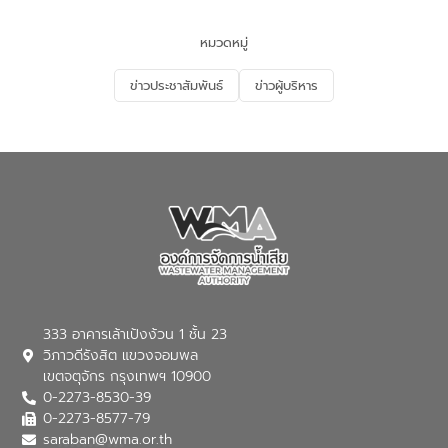
และนักเรียน เพื่อส่งเสริมความรู้ด้านการ
จัดการน้ำเสียและสร้างจิตสำนึกในการ
หมวดหมู่
อนุรักษ์สิ่งแวดล้อม ในหัวข้อ “น้ำเสียชุมชน
และการบำบัดน้ำเสียเบื้องต้น” โดยให้ความรู้
ข่าวประชาสัมพันธ์
ข่าวผู้บริหาร
เกี่ยวกับสาเหตุและผลกระทบของน้ำเสีย
แนวทางการลดการเกิดน้ำเสียจากแหล่ง
กำเนิด การบำบัดน้ำเสียเบื้องต้นในครัวเรือน
ณ เทศบาลตำบลบางเลน จังหวัดนครปฐม
333 อาคารเล้าเป้งง้วน 1 ชั้น 23
วิภาวดีรังสิต แขวงจอมพล
เขตจตุจักร กรุงเทพฯ 10900
0-2273-8530-39
0-2273-8577-79
saraban@wma.or.th