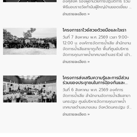
ทําความสะอาดภายในบริเวณ จัดกิจกรรม
อังศุสิงห์ รองผู้อำนวยการปฏิบัติการ ร่วม
เพื่อถวายเป็นพระราชกุศล สมเด็จพระนาง
พิธีมอบรางวัลกำนันผู้ใหญ่บ้านยอดเยี่ยม ณ
เจ้าสิริกิติ์พระบรมราชินีนาถ พระบรมราช
ทำเนียบรัฐบาล โดยมีนายอนุทิน ชาญวีรกูล
อ่านรายละเอียด »
ชนนีพันปีหลวง พร้อมถวายสัจปฏิญาณ
นายกรัฐมนตรีและรัฐมนตรีว่าการกระทรวง
ทำความดีด้วยหัวใจ
มหาดไทย เป็นประธานมอบรางวัลแหนบ
โครงการราไวย์สวยด้วยมือและใจเรา
ทองคำและประกาศเกียรติคุณให้แก่ กำนัน
ผู้ใหญ่บ้านยอดเยี่ยม พร้อมกล่าวชื่นชม ให้
วันที่ 7 สิงหาคม พ.ศ. 2569 เวลา 9:00-
โอวาท และมอบนโยบาย
12:00 น. องค์การจัดการน้ำเสีย สำนักงาน
จัดการน้ำเสียสาขาภูเก็ต พื้นที่ศูนย์บริหาร
จัดการคุณภาพน้ำเทศบาลตำบลราไวย์ เข้า
ร่วมโครงการราไวย์สวยด้วยมือและใจเรา
อ่านรายละเอียด »
โดยมีนายเทมส์ ไกรทัศน์ นายกเทศมนตรี
ตำบลราไวย์ เจ้าหน้าที่เทศบาล ชาวบ้าน
โครงการส่งเสริมความรู้และการมีส่วน
ประชาชน ตัวแทนจากโรงแรมต่างๆ ในเขต
ร่วมของประชาชนในการป้องกันและ
เทศบาลตำบลราไวย์ ศูนย์บริหารจัดการ
แก้ไขปัญหาน้ำเสียอย่างยั่งยืน
คุณภาพน้ำเทศบาลตำบลราไวย์ นำโดยนาย
วันที่ 6 สิงหาคม พ.ศ. 2569 องค์การ
น้อย แก้วเศษ ผู้จัดการสำนักงานจัดการน้ำ
จัดการน้ำเสีย สำนักงานจัดการน้ำเสียสาขา
เสียสาขาภูเก็ต พร้อมด้วยเจ้าหน้าที่ จำนวน
นครปฐม ศูนย์บริหารจัดการคุณภาพน้ำ
5 คน ร่วมทำกิจกรรม ทำความสะอาด
เทศบาลตำบลบางเลน จังหวัดนครปฐม จัด
ชายหาดและแหล่งท่องเที่ยว ณ บริเวณ
กิจกรรมภายใต้โครงการส่งเสริมความรู้และ
อ่านรายละเอียด »
แหลมพรหมเทพ หมู่ที่ 6 ตำบลราไวย์
การมีส่วนร่วมของประชาชนในการป้องกัน
อำเภอเมือง จังหวัดภูเก็ต
และแก้ไขปัญหาน้ำเสียอย่างยั่งยืน ตาม
นโยบาย “มหาดไทย ทำ ทัน ที Action 5
PLUS” โดยจัดอบรมให้ความรู้แก่ประชาชน