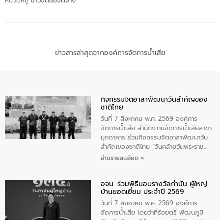
หมวดหมู่
ข่าวจัดซื้อจัดจ้าง
ข่าวสารล่าสุดจากองค์การจัดการน้ำเสีย
กิจกรรมจิตอาสาพัฒนาวันสําคัญของ
ชาติไทย
วันที่ 7 สิงหาคม พ.ศ. 2569 องค์การ
จัดการน้ำเสีย สำนักงาานจัดการน้ำเสียสาขา
มุกดาหาร ร่วมกิจกรรมจิตอาสาพัฒนาวัน
สําคัญของชาติไทย “วันคล้ายวันพระราช
สมภพ สมเด็จพระนางเจ้าสิริกิติ์พระบรม
อ่านรายละเอียด »
ราชินีนาถ พระบรมราชชนนีพันปีหลวง และ
วันแม่แห่งชาติ 12 สิงหาคม” โดยมีนายชลิต
อจน. ร่วมพิธีมอบรางวัลกำนัน ผู้ใหญ่
ทิพย์คำ รองผู้ว่าราชการจังหวัดมุกดาหาร
บ้านยอดเยี่ยม ประจำปี 2569
เป็นประธานในพิธี ณ เรือนจําชั่วคราวนาโสก
ตําบลนาโสก อําเภอเมืองมุกดาหาร จังหวัด
วันที่ 7 สิงหาคม พ.ศ. 2569 องค์การ
มุกดาหาร โดยในกิจกรรมได้ร่วมปลูกป่า และ
จัดการน้ำเสีย โดยว่าที่ร้อยตรี พัฒนภูมิ