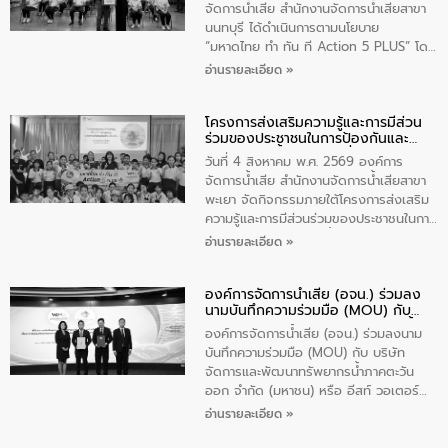
ประชาชนในพื้นที่เทศบาลตำบลวัดสิงก์ที่มี
จัดการน้ำเสีย สำนักงานจัดการน้ำเสียสาขา
ส่วนได้ส่วนเสียในโครงก่อสร้างศูนย์บริหาร
นนทบุรี ได้ดำเนินการตามนโยบาย
จัดการคุณภาพน้ำเทศบาลตำบลวัดสิงห์
“มหาดไทย ทำ ทัน ที Action 5 PLUS” โดย
จังหวัดชัยนาท ให้การต้อนรับ
จัดโครงการส่งเสริมความรู้และการมีส่วน
อ่านรายละเอียด »
ร่วมของประชาชนในการป้องกันและแก้ไข
ปัญหาน้ำเสียอย่างยั่งยืน ภายใต้กิจกรรม
โครงการส่งเสริมความรู้และการมีส่วน
“ชุมชนร่วมใจ น้ำใสยั่งยืน” ได้บรรยายให้
ร่วมของประชาชนในการป้องกันและ
ความรู้เกี่ยวกับการจัดการน้ำเสียและการใช้
แก้ไขปัญหาน้ำเสียอย่างยั่งยืน
ถังดักไขมันให้แก่นักเรียนโรงเรียนวัดบ่อ
วันที่ 4 สิงหาคม พ.ศ. 2569 องค์การ
(นันทวิทยา) เทศบาลนครปากเกร็ด อำเภอ
จัดการน้ำเสีย สำนักงานจัดการน้ำเสียสาขา
ปากเกร็ด จังหวัดนนทบุรี จำนวน 30 คน
พะเยา จัดกิจกรรมภายใต้โครงการส่งเสริม
ความรู้และการมีส่วนร่วมของประชาชนในการ
ป้องกันและแก้ไขปัญหาน้ำเสียอย่างยั่งยืน
อ่านรายละเอียด »
ตามนโยบาย “มหาดไทย ทำทันที Action 5
Plus” โดยจัดอบรมให้ความรู้เรื่องน้ำเสีย
องค์การจัดการน้ำเสีย (อจน.) ร่วมลง
ชุมชนและการบำบัดน้ำเสียเบื้องต้น ให้กับ
นามบันทึกความร่วมมือ (MOU) กับ
นักเรียนชั้นประถมศึกษาปีที่ 5 โรงเรียน
บริษัท จัดการและพัฒนาทรัพยากรน้ำ
เทศบาล 1 (พะเยาประชานุกูล) จำนวน 30
องค์การจัดการน้ำเสีย (อจน.) ร่วมลงนาม
ภาคตะวันออก จำกัด (มหาชน) หรือ อีส
คน
บันทึกความร่วมมือ (MOU) กับ บริษัท
ท์ วอเตอร์
จัดการและพัฒนาทรัพยากรน้ำภาคตะวัน
ออก จำกัด (มหาชน) หรือ อีสท์ วอเตอร์
เมื่อวันอังคารที่ 4 สิงหาคม 2569 ณ ห้อง
อ่านรายละเอียด »
อเนกประสงค์ ชั้น 22 อาคารอีสท์วอเตอร์
ในหัวข้อ “การร่วมศึกษาแนวทางการบริหาร