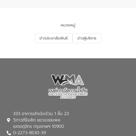
จัดการน้ำเสียและการนำน้ำกลับมาใช้ประโยชน์
ของประเทศไทย” เพื่อยกระดับการบริหาร
จัดการทรัพยากรน้ำ เสริมสร้างความมั่นคง
ด้านน้ำของประเทศ และเตรียมความพร้อม
หมวดหมู่
รองรับการเติบโตของเมือง รวมถึงการ
ลงทุนในอุตสาหกรรมแห่งอนาคต ตลอดจน
ข่าวประชาสัมพันธ์
ข่าวผู้บริหาร
มุ่งตอบโจทย์ความท้าทายจากวิกฤตการ
เปลี่ยนแปลงสภาพภูมิอากาศและความเสี่ยง
ภัยแล้งในระยะยาว การประสานความร่วมมือ
ในครั้งนี้เป็นการดึงจุดแข็งและความ
เชี่ยวชาญด้านระบบบำบัดน้ำเสียที่เป็นมิตร
ต่อสิ่งแวดล้อมของ องค์การจัดการน้ำเสีย
(อจน.) มาผสานกับประสบการณ์และ
เทคโนโลยีโครงข่ายน้ำครบวงจรในพื้นที่ EEC
ของอีสท์ วอเตอร์ เพื่อร่วมกันศึกษา
เทคโนโลยีการปรับปรุงคุณภาพน้ำ (Water
Reuse) และพัฒนารูปแบบการดำเนินงาน
ร่วมกับท้องถิ่นให้เกิดระบบบริหารจัดการน้ำ
อย่างเป็นรูปธรรม เพื่อรองรับความต้องการ
333 อาคารเล้าเป้งง้วน 1 ชั้น 23
ใช้น้ำที่พุ่งสูงขึ้นจากการขยายตัวของ
วิภาวดีรังสิต แขวงจอมพล
อุตสาหกรรม นายชีระ วงศบูรณะ ผู้อำนวย
เขตจตุจักร กรุงเทพฯ 10900
การองค์การจัดการน้ำเสีย กล่าวถึงภารกิจ
0-2273-8530-39
หลักของ อจน. ในการพัฒนาระบบบำบัดน้ำ