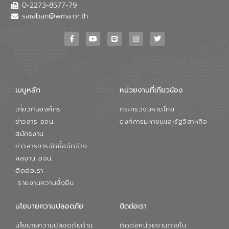
เสียเมื่อผสานกับความเชี่ยวชาญของอีสท์
0-2273-8577-79
วอเตอร์ จะช่วยขับเคลื่อนการศึกษาทั้งในมิติ
saraban@wma.or.th
ทางเทคนิคและความคุ้มค่าทางเศรษฐกิจ
เพื่อสนับสนุนการพัฒนาเมืองอย่างยั่งยืน
ขณะที่ นายบดินทร์ อุดล กรรมการผู้อำนวย
การใหญ่ อีสท์ วอเตอร์ ย้ำว่า การบริหาร
จัดการน้ำยุคใหม่ต้องมุ่งเน้นความคุ้มค่า
ตลอดระบบ โดยการนำน้ำบำบัดกลับมาใช้ใหม่
จะช่วยลดการพึ่งพาน้ำธรรมชาติและสร้าง
เมนูหลัก
หน่วยงานที่เกียวข้อง
สมดุลทางเศรษฐกิจและสิ่งแวดล้อมได้อย่าง
เป็นรูปธรรม ความร่วมมือระหว่างภาครัฐและ
เกี่ยวกับองค์กร
กระทรวงมหาดไทย
ภาคเอกชนในครั้งนี้ นับเป็นก้าวสำคัญของ
องค์การจัดการน้ำเสีย (อจน.) ในการร่วมวาง
ข่าวสาร อจน.
องค์การมหาชนและรัฐวิสาหกิจ
รากฐานโครงสร้างพื้นฐานด้านน้ำของ
สมัครงาน
ประเทศ เพื่อยกระดับประสิทธิภาพการใช้
ข่าวสารการจัดซื้อจัดจ้าง
ทรัพยากรน้ำให้เกิดประโยชน์สูงสุดและเป็นไป
ผลงาน อจน.
ตามมาตรฐานสากล
ติดต่อเรา
รายงานความยั่งยืน
นโยบายความปลอดภัย
ติดต่อเรา
นโยบายความปลอดภัยด้าน
ติดต่อหน่วยงานภายใน