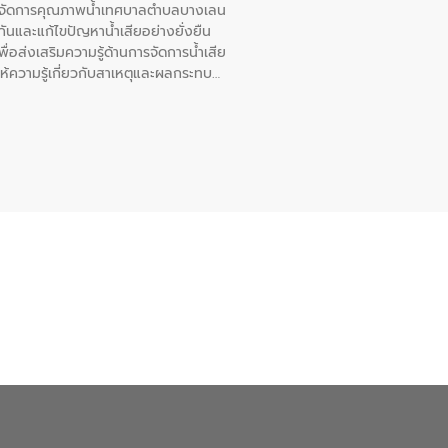
หารจัดการคุณภาพน้ำเทศบาลตำบลบางเลน
นและแก้ไขปัญหาน้ำเสียอย่างยั่งยืน
อส่งเสริมความรู้ด้านการจัดการน้ำเสีย
ให้ความรู้เกี่ยวกับสาเหตุและผลกระทบ
ณ เทศบาลตำบลบางเลน จังหวัดนครปฐม