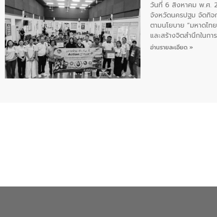
วันที่ 6 สิงหาคม พ.ศ
จังหวัดนครปฐม จัดกิจก
ตามนโยบาย “มหาดไทย ทำ
และสร้างจิตสำนึกในการอ
ของน้ำเสีย แนวทางการ
อ่านรายละเอียด »