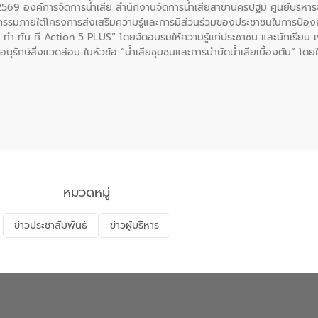
. 2569 องค์การจัดการน้ำเสีย สำนักงานจัดการน้ำเสียสาขานครปฐม ศูนย์บริ
รรมภายใต้โครงการส่งเสริมความรู้และการมีส่วนร่วมของประชาชนในการป้องกั
 ทัน ที Action 5 PLUS” โดยจัดอบรมให้ความรู้แก่ประชาชน และนักเรียน เพื่
นุรักษ์สิ่งแวดล้อม ในหัวข้อ “น้ำเสียชุมชนและการบำบัดน้ำเสียเบื้องต้น” โดย
ลดการเกิดน้ำเสียจากแหล่งกำเนิด การบำบัดน้ำเสียเบื้องต้นในครัวเรือน 
หมวดหมู่
ข่าวประชาสัมพันธ์
ข่าวผู้บริหาร