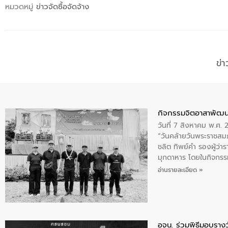
หมวดหมู่
ข่าวจัดซื้อจัดจ้าง
ข่
กิจกรรมจิตอาสาพัฒน
วันที่ 7 สิงหาคม พ.ศ.
“วันคล้ายวันพระราชสมภ
ชลิต ทิพย์คำ รองผู้ว่
มุกดาหาร โดยในกิจกรรม
พระบรมราชินีนาถ พระ
อ่านรายละเอียด »
อจน. ร่วมพิธีมอบรางว