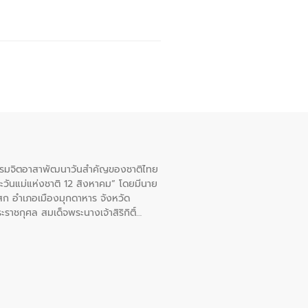
จกรรมจิตอาสาพัฒนาวันสําคัญของชาติไทย
ะวันแม่แห่งชาติ 12 สิงหาคม” โดยมีนาย
สก อําเภอเมืองมุกดาหาร จังหวัด
าชกุศล สมเด็จพระนางเจ้าสิริกิติ์