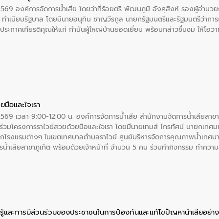
2569 องค์การจัดการน้ำเสีย โดยว่าที่ร้อยตรี พัฒนภูมิ อังศุสิงห์ รองผู้อำนว
 ณ ทำเนียบรัฐบาล โดยมีนายอนุทิน ชาญวีรกูล นายกรัฐมนตรีและรัฐมนตรีว่า
ะกาศเกียรติคุณให้แก่ กำนันผู้ใหญ่บ้านยอดเยี่ยม พร้อมกล่าวชื่นชม ให้โ
ยมือและใจเรา
2569 เวลา 9:00-12:00 น. องค์การจัดการน้ำเสีย สำนักงานจัดการน้ำเสียสาขาภู
ร่วมโครงการราไวย์สวยด้วยมือและใจเรา โดยมีนายเทมส์ ไกรทัศน์ นายกเทศมนต
กโรงแรมต่างๆ ในเขตเทศบาลตำบลราไวย์ ศูนย์บริหารจัดการคุณภาพน้ำเทศบ
ารน้ำเสียสาขาภูเก็ต พร้อมด้วยเจ้าหน้าที่ จำนวน 5 คน ร่วมทำกิจกรรม ทำค
่ที่ 6 ตำบลราไวย์ อำเภอเมือง จังหวัดภูเก็ต
ู้และการมีส่วนร่วมของประชาชนในการป้องกันและแก้ไขปัญหาน้ำเสียอย่างย