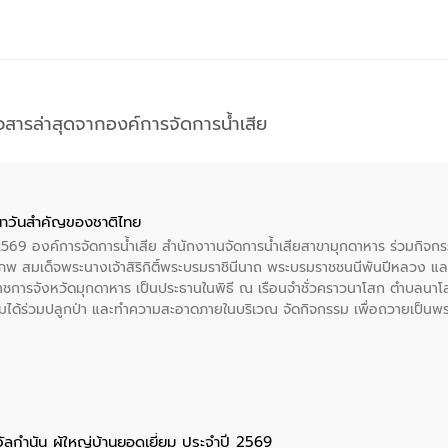
าวสารล่าสุดจากองค์การจัดการน้ำเสีย
าวันสําคัญของชาติไทย
 2569 องค์การจัดการน้ำเสีย สำนักงาานจัดการน้ำเสียสาขามุกดาหาร ร่วมกิ
พ สมเด็จพระนางเจ้าสิริกิติ์พระบรมราชินีนาถ พระบรมราชชนนีพันปีหลวง แล
าราชการจังหวัดมุกดาหาร เป็นประธานในพิธี ณ เรือนจําชั่วคราวนาโสก ตําบลนาโ
ได้ร่วมปลูกป่า และทําความสะอาดภายในบริเวณ จัดกิจกรรม เพื่อถวายเป็นพระร
บรมราชชนนีพันปีหลวง พร้อมถวายสัจปฏิญาณ ทำความดีด้วยหัวใจ
ัลกำนัน ผู้ใหญ่บ้านยอดเยี่ยม ประจำปี 2569