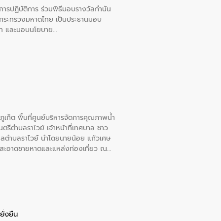
ยการปฏิบัติการ ร่วมพิธีมอบรางวัลกำนัน
การกระทรวงมหาดไทย เป็นประธานมอบ
อวาท และมอบนโยบาย
เก็ต พื้นที่ศูนย์บริหารจัดการคุณภาพน้ำ
รีตำบลราไวย์ เจ้าหน้าที่เทศบาล ชาว
าลตำบลราไวย์ นำโดยนายน้อย แก้วเศษ
วามสะอาดชายหาดและแหล่งท่องเที่ยว ณ
ั่งยืน