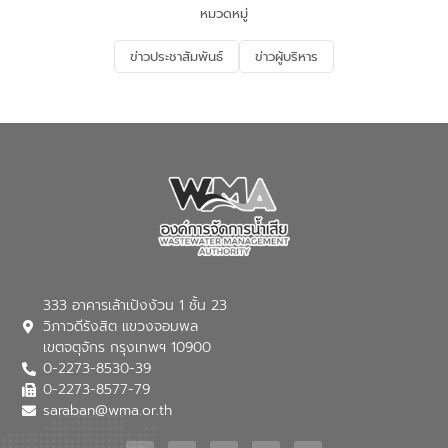
ด้านน้ำของประเทศ และเตรียมความพร้อม
หมวดหมู่
รองรับการเติบโตของเมือง รวมถึงการ
ลงทุนในอุตสาหกรรมแห่งอนาคต ตลอดจน
ข่าวประชาสัมพันธ์
ข่าวผู้บริหาร
มุ่งตอบโจทย์ความท้าทายจากวิกฤตการ
เปลี่ยนแปลงสภาพภูมิอากาศและความเสี่ยง
ภัยแล้งในระยะยาว การประสานความร่วมมือ
ในครั้งนี้เป็นการดึงจุดแข็งและความ
เชี่ยวชาญด้านระบบบำบัดน้ำเสียที่เป็นมิตร
ต่อสิ่งแวดล้อมของ องค์การจัดการน้ำเสีย
(อจน.) มาผสานกับประสบการณ์และ
เทคโนโลยีโครงข่ายน้ำครบวงจรในพื้นที่ EEC
ของอีสท์ วอเตอร์ เพื่อร่วมกันศึกษา
เทคโนโลยีการปรับปรุงคุณภาพน้ำ (Water
Reuse) และพัฒนารูปแบบการดำเนินงาน
ร่วมกับท้องถิ่นให้เกิดระบบบริหารจัดการน้ำ
อย่างเป็นรูปธรรม เพื่อรองรับความต้องการ
333 อาคารเล้าเป้งง้วน 1 ชั้น 23
ใช้น้ำที่พุ่งสูงขึ้นจากการขยายตัวของ
วิภาวดีรังสิต แขวงจอมพล
อุตสาหกรรม นายชีระ วงศบูรณะ ผู้อำนวย
เขตจตุจักร กรุงเทพฯ 10900
การองค์การจัดการน้ำเสีย กล่าวถึงภารกิจ
0-2273-8530-39
หลักของ อจน. ในการพัฒนาระบบบำบัดน้ำ
เสียเมื่อผสานกับความเชี่ยวชาญของอีสท์
0-2273-8577-79
วอเตอร์ จะช่วยขับเคลื่อนการศึกษาทั้งในมิติ
saraban@wma.or.th
ทางเทคนิคและความคุ้มค่าทางเศรษฐกิจ
เพื่อสนับสนุนการพัฒนาเมืองอย่างยั่งยืน