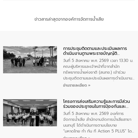
ข่าวสารล่าสุดจากองค์การจัดการน้ำเสีย
การประชุมติดตามและประเมินผลการ
ดำเนินงานตามพระราชบัญญัติ
ทรัพยากรน้ำ พ.ศ. 2561 ประจำ
วันที่ 5 สิงหาคม พ.ศ. 2569 เวลา 13.30 น.
ปีงบประมาณ พ.ศ. 2569
คณะผู้บริหารและเจ้าหน้าที่จากสำนัก
ทรัพยากรน้ำแห่งชาติ (สนทช.) เข้าร่วม
ประชุมติดตามและประเมินผลการดำเนินงาน
ตามพระราชบัญญัติทรัพยากรน้ำ พ.ศ. 2561
อ่านรายละเอียด »
ประจำปีงบประมาณ พ.ศ. 2569 ณ ศูนย์
บริหารจัดการคุณภาพน้ำเทศบาลตำบล
โครงการส่งเสริมความรู้และการมีส่วน
วัดสิงห์ จังหวัดชัยนาท โดยมีนายแสงชัย
ร่วมของประชาชนในการป้องกันและ
สุขชื่น นายกเทศมนตรีตำบลวัดสิงห์ คณะผู้
แก้ไขปัญหาน้ำเสียอย่างยั่งยืน
บริหารเทศบาลตำบลวัดสิงห์ ผู้นำชุมชน และ
วันที่ 5 สิงหาคม พ.ศ. 2569 องค์การ
ประชาชนในพื้นที่เทศบาลตำบลวัดสิงก์ที่มี
จัดการน้ำเสีย สำนักงานจัดการน้ำเสียสาขา
ส่วนได้ส่วนเสียในโครงก่อสร้างศูนย์บริหาร
นนทบุรี ได้ดำเนินการตามนโยบาย
จัดการคุณภาพน้ำเทศบาลตำบลวัดสิงห์
“มหาดไทย ทำ ทัน ที Action 5 PLUS” โดย
จังหวัดชัยนาท ให้การต้อนรับ
จัดโครงการส่งเสริมความรู้และการมีส่วน