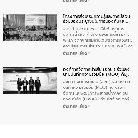
อ่านรายละเอียด »
ร่วมของประชาชนในการป้องกันและแก้ไข
ปัญหาน้ำเสียอย่างยั่งยืน ภายใต้กิจกรรม
โครงการส่งเสริมความรู้และการมีส่วน
“ชุมชนร่วมใจ น้ำใสยั่งยืน” ได้บรรยายให้
ร่วมของประชาชนในการป้องกันและ
ความรู้เกี่ยวกับการจัดการน้ำเสียและการใช้
แก้ไขปัญหาน้ำเสียอย่างยั่งยืน
ถังดักไขมันให้แก่นักเรียนโรงเรียนวัดบ่อ
วันที่ 4 สิงหาคม พ.ศ. 2569 องค์การ
(นันทวิทยา) เทศบาลนครปากเกร็ด อำเภอ
จัดการน้ำเสีย สำนักงานจัดการน้ำเสียสาขา
ปากเกร็ด จังหวัดนนทบุรี จำนวน 30 คน
พะเยา จัดกิจกรรมภายใต้โครงการส่งเสริม
ความรู้และการมีส่วนร่วมของประชาชนในการ
ป้องกันและแก้ไขปัญหาน้ำเสียอย่างยั่งยืน
อ่านรายละเอียด »
ตามนโยบาย “มหาดไทย ทำทันที Action 5
Plus” โดยจัดอบรมให้ความรู้เรื่องน้ำเสีย
องค์การจัดการน้ำเสีย (อจน.) ร่วมลง
ชุมชนและการบำบัดน้ำเสียเบื้องต้น ให้กับ
นามบันทึกความร่วมมือ (MOU) กับ
นักเรียนชั้นประถมศึกษาปีที่ 5 โรงเรียน
บริษัท จัดการและพัฒนาทรัพยากรน้ำ
เทศบาล 1 (พะเยาประชานุกูล) จำนวน 30
องค์การจัดการน้ำเสีย (อจน.) ร่วมลงนาม
ภาคตะวันออก จำกัด (มหาชน) หรือ อีส
คน
บันทึกความร่วมมือ (MOU) กับ บริษัท
ท์ วอเตอร์
จัดการและพัฒนาทรัพยากรน้ำภาคตะวัน
ออก จำกัด (มหาชน) หรือ อีสท์ วอเตอร์
เมื่อวันอังคารที่ 4 สิงหาคม 2569 ณ ห้อง
อ่านรายละเอียด »
อเนกประสงค์ ชั้น 22 อาคารอีสท์วอเตอร์
ในหัวข้อ “การร่วมศึกษาแนวทางการบริหาร
จัดการน้ำเสียและการนำน้ำกลับมาใช้ประโยชน์
ของประเทศไทย” เพื่อยกระดับการบริหาร
จัดการทรัพยากรน้ำ เสริมสร้างความมั่นคง