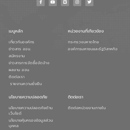
ขณะที่ นายบดินทร์ อุดล กรรมการผู้อำนวย
การใหญ่ อีสท์ วอเตอร์ ย้ำว่า การบริหาร
จัดการน้ำยุคใหม่ต้องมุ่งเน้นความคุ้มค่า
ตลอดระบบ โดยการนำน้ำบำบัดกลับมาใช้ใหม่
จะช่วยลดการพึ่งพาน้ำธรรมชาติและสร้าง
เมนูหลัก
หน่วยงานที่เกียวข้อง
สมดุลทางเศรษฐกิจและสิ่งแวดล้อมได้อย่าง
เป็นรูปธรรม ความร่วมมือระหว่างภาครัฐและ
เกี่ยวกับองค์กร
กระทรวงมหาดไทย
ภาคเอกชนในครั้งนี้ นับเป็นก้าวสำคัญของ
องค์การจัดการน้ำเสีย (อจน.) ในการร่วมวาง
ข่าวสาร อจน.
องค์การมหาชนและรัฐวิสาหกิจ
รากฐานโครงสร้างพื้นฐานด้านน้ำของ
สมัครงาน
ประเทศ เพื่อยกระดับประสิทธิภาพการใช้
ข่าวสารการจัดซื้อจัดจ้าง
ทรัพยากรน้ำให้เกิดประโยชน์สูงสุดและเป็นไป
ผลงาน อจน.
ตามมาตรฐานสากล
ติดต่อเรา
รายงานความยั่งยืน
นโยบายความปลอดภัย
ติดต่อเรา
นโยบายความปลอดภัยด้าน
ติดต่อหน่วยงานภายใน
เว็บไซต์
นโยบายคุ้มครองข้อมูลส่วน
บุคคล