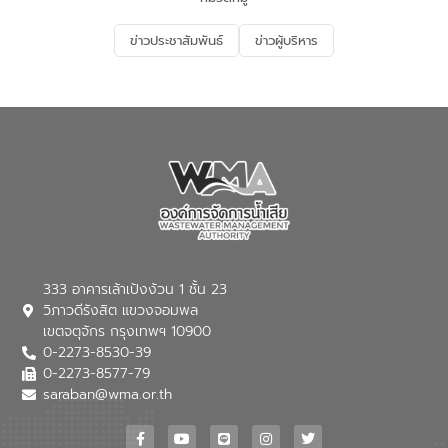
อนุรักษ์สิ่งแวดล้อม ในหัวข้อ “น้ำเสียชุมชน
และการบำบัดน้ำเสียเบื้องต้น” โดยให้ความรู้
ข่าวประชาสัมพันธ์
ข่าวผู้บริหาร
เกี่ยวกับสาเหตุและผลกระทบของน้ำเสีย
แนวทางการลดการเกิดน้ำเสียจากแหล่ง
กำเนิด การบำบัดน้ำเสียเบื้องต้นในครัวเรือน
ณ เทศบาลตำบลบางเลน จังหวัดนครปฐม
333 อาคารเล้าเป้งง้วน 1 ชั้น 23
วิภาวดีรังสิต แขวงจอมพล
เขตจตุจักร กรุงเทพฯ 10900
0-2273-8530-39
0-2273-8577-79
saraban@wma.or.th