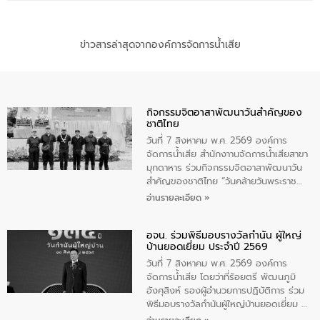
ข่าวสารล่าสุดจากองค์การจัดการน้ำเสีย
กิจกรรมจิตอาสาพัฒนาวันสําคัญของ
ชาติไทย
วันที่ 7 สิงหาคม พ.ศ. 2569 องค์การ
จัดการน้ำเสีย สำนักงาานจัดการน้ำเสียสาขา
มุกดาหาร ร่วมกิจกรรมจิตอาสาพัฒนาวัน
สําคัญของชาติไทย “วันคล้ายวันพระราช
สมภพ สมเด็จพระนางเจ้าสิริกิติ์พระบรม
อ่านรายละเอียด »
ราชินีนาถ พระบรมราชชนนีพันปีหลวง และ
วันแม่แห่งชาติ 12 สิงหาคม” โดยมีนายชลิต
อจน. ร่วมพิธีมอบรางวัลกำนัน ผู้ใหญ่
ทิพย์คำ รองผู้ว่าราชการจังหวัดมุกดาหาร
บ้านยอดเยี่ยม ประจำปี 2569
เป็นประธานในพิธี ณ เรือนจําชั่วคราวนาโสก
ตําบลนาโสก อําเภอเมืองมุกดาหาร จังหวัด
วันที่ 7 สิงหาคม พ.ศ. 2569 องค์การ
มุกดาหาร โดยในกิจกรรมได้ร่วมปลูกป่า และ
จัดการน้ำเสีย โดยว่าที่ร้อยตรี พัฒนภูมิ
ทําความสะอาดภายในบริเวณ จัดกิจกรรม
อังศุสิงห์ รองผู้อำนวยการปฏิบัติการ ร่วม
เพื่อถวายเป็นพระราชกุศล สมเด็จพระนาง
พิธีมอบรางวัลกำนันผู้ใหญ่บ้านยอดเยี่ยม ณ
เจ้าสิริกิติ์พระบรมราชินีนาถ พระบรมราช
ทำเนียบรัฐบาล โดยมีนายอนุทิน ชาญวีรกูล