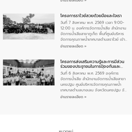
อ่านรายละเอียด »
ชนนีพันปีหลวง พร้อมถวายสัจปฏิญาณ
นายกรัฐมนตรีและรัฐมนตรีว่าการกระทรวง
ทำความดีด้วยหัวใจ
มหาดไทย เป็นประธานมอบรางวัลแหนบ
โครงการราไวย์สวยด้วยมือและใจเรา
ทองคำและประกาศเกียรติคุณให้แก่ กำนัน
ผู้ใหญ่บ้านยอดเยี่ยม พร้อมกล่าวชื่นชม ให้
วันที่ 7 สิงหาคม พ.ศ. 2569 เวลา 9:00-
โอวาท และมอบนโยบาย
12:00 น. องค์การจัดการน้ำเสีย สำนักงาน
จัดการน้ำเสียสาขาภูเก็ต พื้นที่ศูนย์บริหาร
จัดการคุณภาพน้ำเทศบาลตำบลราไวย์ เข้า
ร่วมโครงการราไวย์สวยด้วยมือและใจเรา
อ่านรายละเอียด »
โดยมีนายเทมส์ ไกรทัศน์ นายกเทศมนตรี
ตำบลราไวย์ เจ้าหน้าที่เทศบาล ชาวบ้าน
โครงการส่งเสริมความรู้และการมีส่วน
ประชาชน ตัวแทนจากโรงแรมต่างๆ ในเขต
ร่วมของประชาชนในการป้องกันและ
เทศบาลตำบลราไวย์ ศูนย์บริหารจัดการ
แก้ไขปัญหาน้ำเสียอย่างยั่งยืน
คุณภาพน้ำเทศบาลตำบลราไวย์ นำโดยนาย
วันที่ 6 สิงหาคม พ.ศ. 2569 องค์การ
น้อย แก้วเศษ ผู้จัดการสำนักงานจัดการน้ำ
จัดการน้ำเสีย สำนักงานจัดการน้ำเสียสาขา
เสียสาขาภูเก็ต พร้อมด้วยเจ้าหน้าที่ จำนวน
นครปฐม ศูนย์บริหารจัดการคุณภาพน้ำ
5 คน ร่วมทำกิจกรรม ทำความสะอาด
เทศบาลตำบลบางเลน จังหวัดนครปฐม จัด
ชายหาดและแหล่งท่องเที่ยว ณ บริเวณ
กิจกรรมภายใต้โครงการส่งเสริมความรู้และ
อ่านรายละเอียด »
แหลมพรหมเทพ หมู่ที่ 6 ตำบลราไวย์
การมีส่วนร่วมของประชาชนในการป้องกัน
อำเภอเมือง จังหวัดภูเก็ต
และแก้ไขปัญหาน้ำเสียอย่างยั่งยืน ตาม
นโยบาย “มหาดไทย ทำ ทัน ที Action 5
PLUS” โดยจัดอบรมให้ความรู้แก่ประชาชน
และนักเรียน เพื่อส่งเสริมความรู้ด้านการ
จัดการน้ำเสียและสร้างจิตสำนึกในการ
หมวดหมู่