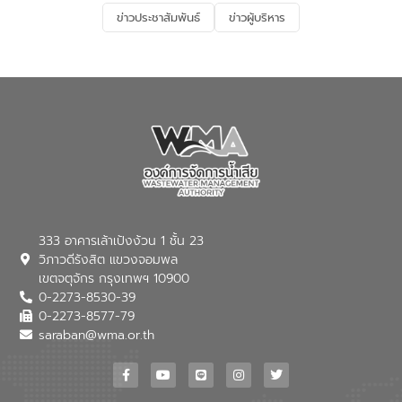
และการบำบัดน้ำเสียเบื้องต้น” โดยให้ความรู้
ข่าวประชาสัมพันธ์
ข่าวผู้บริหาร
เกี่ยวกับสาเหตุและผลกระทบของน้ำเสีย
แนวทางการลดการเกิดน้ำเสียจากแหล่ง
กำเนิด การบำบัดน้ำเสียเบื้องต้นในครัวเรือน
ณ เทศบาลตำบลบางเลน จังหวัดนครปฐม
333 อาคารเล้าเป้งง้วน 1 ชั้น 23
วิภาวดีรังสิต แขวงจอมพล
เขตจตุจักร กรุงเทพฯ 10900
0-2273-8530-39
0-2273-8577-79
saraban@wma.or.th