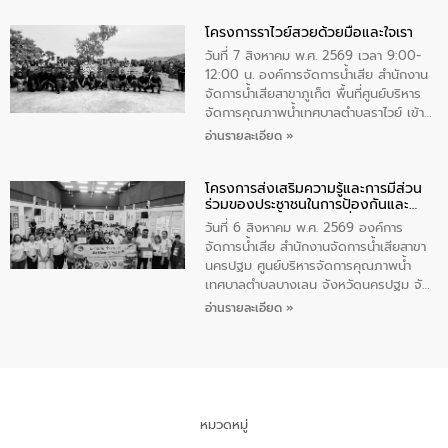
ทำความดีด้วยหัวใจ
มหาดไทย เป็นประธานมอบรางวัลแหนบ
โครงการราไวย์สวยด้วยมือและใจเรา
ทองคำและประกาศเกียรติคุณให้แก่ กำนัน
ผู้ใหญ่บ้านยอดเยี่ยม พร้อมกล่าวชื่นชม ให้
วันที่ 7 สิงหาคม พ.ศ. 2569 เวลา 9:00-
โอวาท และมอบนโยบาย
12:00 น. องค์การจัดการน้ำเสีย สำนักงาน
จัดการน้ำเสียสาขาภูเก็ต พื้นที่ศูนย์บริหาร
จัดการคุณภาพน้ำเทศบาลตำบลราไวย์ เข้า
ร่วมโครงการราไวย์สวยด้วยมือและใจเรา
อ่านรายละเอียด »
โดยมีนายเทมส์ ไกรทัศน์ นายกเทศมนตรี
ตำบลราไวย์ เจ้าหน้าที่เทศบาล ชาวบ้าน
โครงการส่งเสริมความรู้และการมีส่วน
ประชาชน ตัวแทนจากโรงแรมต่างๆ ในเขต
ร่วมของประชาชนในการป้องกันและ
เทศบาลตำบลราไวย์ ศูนย์บริหารจัดการ
แก้ไขปัญหาน้ำเสียอย่างยั่งยืน
คุณภาพน้ำเทศบาลตำบลราไวย์ นำโดยนาย
วันที่ 6 สิงหาคม พ.ศ. 2569 องค์การ
น้อย แก้วเศษ ผู้จัดการสำนักงานจัดการน้ำ
จัดการน้ำเสีย สำนักงานจัดการน้ำเสียสาขา
เสียสาขาภูเก็ต พร้อมด้วยเจ้าหน้าที่ จำนวน
นครปฐม ศูนย์บริหารจัดการคุณภาพน้ำ
5 คน ร่วมทำกิจกรรม ทำความสะอาด
เทศบาลตำบลบางเลน จังหวัดนครปฐม จัด
ชายหาดและแหล่งท่องเที่ยว ณ บริเวณ
กิจกรรมภายใต้โครงการส่งเสริมความรู้และ
อ่านรายละเอียด »
แหลมพรหมเทพ หมู่ที่ 6 ตำบลราไวย์
การมีส่วนร่วมของประชาชนในการป้องกัน
อำเภอเมือง จังหวัดภูเก็ต
และแก้ไขปัญหาน้ำเสียอย่างยั่งยืน ตาม
นโยบาย “มหาดไทย ทำ ทัน ที Action 5
PLUS” โดยจัดอบรมให้ความรู้แก่ประชาชน
และนักเรียน เพื่อส่งเสริมความรู้ด้านการ
จัดการน้ำเสียและสร้างจิตสำนึกในการ
หมวดหมู่
อนุรักษ์สิ่งแวดล้อม ในหัวข้อ “น้ำเสียชุมชน