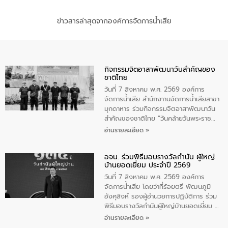
ข่าวสารล่าสุดจากองค์การจัดการน้ำเสีย
กิจกรรมจิตอาสาพัฒนาวันสําคัญของ
ชาติไทย
วันที่ 7 สิงหาคม พ.ศ. 2569 องค์การ
จัดการน้ำเสีย สำนักงาานจัดการน้ำเสียสาขา
มุกดาหาร ร่วมกิจกรรมจิตอาสาพัฒนาวัน
สําคัญของชาติไทย “วันคล้ายวันพระราช
สมภพ สมเด็จพระนางเจ้าสิริกิติ์พระบรม
อ่านรายละเอียด »
ราชินีนาถ พระบรมราชชนนีพันปีหลวง และ
วันแม่แห่งชาติ 12 สิงหาคม” โดยมีนายชลิต
อจน. ร่วมพิธีมอบรางวัลกำนัน ผู้ใหญ่
ทิพย์คำ รองผู้ว่าราชการจังหวัดมุกดาหาร
บ้านยอดเยี่ยม ประจำปี 2569
เป็นประธานในพิธี ณ เรือนจําชั่วคราวนาโสก
ตําบลนาโสก อําเภอเมืองมุกดาหาร จังหวัด
วันที่ 7 สิงหาคม พ.ศ. 2569 องค์การ
มุกดาหาร โดยในกิจกรรมได้ร่วมปลูกป่า และ
จัดการน้ำเสีย โดยว่าที่ร้อยตรี พัฒนภูมิ
ทําความสะอาดภายในบริเวณ จัดกิจกรรม
อังศุสิงห์ รองผู้อำนวยการปฏิบัติการ ร่วม
เพื่อถวายเป็นพระราชกุศล สมเด็จพระนาง
พิธีมอบรางวัลกำนันผู้ใหญ่บ้านยอดเยี่ยม ณ
เจ้าสิริกิติ์พระบรมราชินีนาถ พระบรมราช
ทำเนียบรัฐบาล โดยมีนายอนุทิน ชาญวีรกูล
อ่านรายละเอียด »
ชนนีพันปีหลวง พร้อมถวายสัจปฏิญาณ
นายกรัฐมนตรีและรัฐมนตรีว่าการกระทรวง