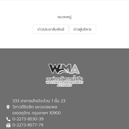
ของประเทศไทย” เพื่อยกระดับการบริหาร
จัดการทรัพยากรน้ำ เสริมสร้างความมั่นคง
ด้านน้ำของประเทศ และเตรียมความพร้อม
หมวดหมู่
รองรับการเติบโตของเมือง รวมถึงการ
ลงทุนในอุตสาหกรรมแห่งอนาคต ตลอดจน
ข่าวประชาสัมพันธ์
ข่าวผู้บริหาร
มุ่งตอบโจทย์ความท้าทายจากวิกฤตการ
เปลี่ยนแปลงสภาพภูมิอากาศและความเสี่ยง
ภัยแล้งในระยะยาว การประสานความร่วมมือ
ในครั้งนี้เป็นการดึงจุดแข็งและความ
เชี่ยวชาญด้านระบบบำบัดน้ำเสียที่เป็นมิตร
ต่อสิ่งแวดล้อมของ องค์การจัดการน้ำเสีย
(อจน.) มาผสานกับประสบการณ์และ
เทคโนโลยีโครงข่ายน้ำครบวงจรในพื้นที่ EEC
ของอีสท์ วอเตอร์ เพื่อร่วมกันศึกษา
เทคโนโลยีการปรับปรุงคุณภาพน้ำ (Water
Reuse) และพัฒนารูปแบบการดำเนินงาน
ร่วมกับท้องถิ่นให้เกิดระบบบริหารจัดการน้ำ
อย่างเป็นรูปธรรม เพื่อรองรับความต้องการ
333 อาคารเล้าเป้งง้วน 1 ชั้น 23
ใช้น้ำที่พุ่งสูงขึ้นจากการขยายตัวของ
วิภาวดีรังสิต แขวงจอมพล
อุตสาหกรรม นายชีระ วงศบูรณะ ผู้อำนวย
เขตจตุจักร กรุงเทพฯ 10900
การองค์การจัดการน้ำเสีย กล่าวถึงภารกิจ
0-2273-8530-39
หลักของ อจน. ในการพัฒนาระบบบำบัดน้ำ
เสียเมื่อผสานกับความเชี่ยวชาญของอีสท์
0-2273-8577-79