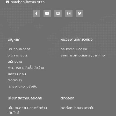
วอเตอร์ จะช่วยขับเคลื่อนการศึกษาทั้งในมิติ
saraban@wma.or.th
ทางเทคนิคและความคุ้มค่าทางเศรษฐกิจ
เพื่อสนับสนุนการพัฒนาเมืองอย่างยั่งยืน
ขณะที่ นายบดินทร์ อุดล กรรมการผู้อำนวย
การใหญ่ อีสท์ วอเตอร์ ย้ำว่า การบริหาร
จัดการน้ำยุคใหม่ต้องมุ่งเน้นความคุ้มค่า
ตลอดระบบ โดยการนำน้ำบำบัดกลับมาใช้ใหม่
จะช่วยลดการพึ่งพาน้ำธรรมชาติและสร้าง
เมนูหลัก
หน่วยงานที่เกียวข้อง
สมดุลทางเศรษฐกิจและสิ่งแวดล้อมได้อย่าง
เป็นรูปธรรม ความร่วมมือระหว่างภาครัฐและ
เกี่ยวกับองค์กร
กระทรวงมหาดไทย
ภาคเอกชนในครั้งนี้ นับเป็นก้าวสำคัญของ
องค์การจัดการน้ำเสีย (อจน.) ในการร่วมวาง
ข่าวสาร อจน.
องค์การมหาชนและรัฐวิสาหกิจ
รากฐานโครงสร้างพื้นฐานด้านน้ำของ
สมัครงาน
ประเทศ เพื่อยกระดับประสิทธิภาพการใช้
ข่าวสารการจัดซื้อจัดจ้าง
ทรัพยากรน้ำให้เกิดประโยชน์สูงสุดและเป็นไป
ผลงาน อจน.
ตามมาตรฐานสากล
ติดต่อเรา
รายงานความยั่งยืน
นโยบายความปลอดภัย
ติดต่อเรา
นโยบายความปลอดภัยด้าน
ติดต่อหน่วยงานภายใน
เว็บไซต์