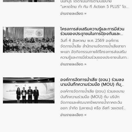
ส่วนได้ส่วนเสียในโครงก่อสร้างศูนย์บริหาร
นนทบุรี ได้ดำเนินการตามนโยบาย
จัดการคุณภาพน้ำเทศบาลตำบลวัดสิงห์
“มหาดไทย ทำ ทัน ที Action 5 PLUS” โดย
จังหวัดชัยนาท ให้การต้อนรับ
จัดโครงการส่งเสริมความรู้และการมีส่วน
อ่านรายละเอียด »
ร่วมของประชาชนในการป้องกันและแก้ไข
ปัญหาน้ำเสียอย่างยั่งยืน ภายใต้กิจกรรม
โครงการส่งเสริมความรู้และการมีส่วน
“ชุมชนร่วมใจ น้ำใสยั่งยืน” ได้บรรยายให้
ร่วมของประชาชนในการป้องกันและ
ความรู้เกี่ยวกับการจัดการน้ำเสียและการใช้
แก้ไขปัญหาน้ำเสียอย่างยั่งยืน
ถังดักไขมันให้แก่นักเรียนโรงเรียนวัดบ่อ
วันที่ 4 สิงหาคม พ.ศ. 2569 องค์การ
(นันทวิทยา) เทศบาลนครปากเกร็ด อำเภอ
จัดการน้ำเสีย สำนักงานจัดการน้ำเสียสาขา
ปากเกร็ด จังหวัดนนทบุรี จำนวน 30 คน
พะเยา จัดกิจกรรมภายใต้โครงการส่งเสริม
ความรู้และการมีส่วนร่วมของประชาชนในการ
ป้องกันและแก้ไขปัญหาน้ำเสียอย่างยั่งยืน
อ่านรายละเอียด »
ตามนโยบาย “มหาดไทย ทำทันที Action 5
Plus” โดยจัดอบรมให้ความรู้เรื่องน้ำเสีย
องค์การจัดการน้ำเสีย (อจน.) ร่วมลง
ชุมชนและการบำบัดน้ำเสียเบื้องต้น ให้กับ
นามบันทึกความร่วมมือ (MOU) กับ
นักเรียนชั้นประถมศึกษาปีที่ 5 โรงเรียน
บริษัท จัดการและพัฒนาทรัพยากรน้ำ
เทศบาล 1 (พะเยาประชานุกูล) จำนวน 30
องค์การจัดการน้ำเสีย (อจน.) ร่วมลงนาม
ภาคตะวันออก จำกัด (มหาชน) หรือ อีส
คน
บันทึกความร่วมมือ (MOU) กับ บริษัท
ท์ วอเตอร์
จัดการและพัฒนาทรัพยากรน้ำภาคตะวัน
ออก จำกัด (มหาชน) หรือ อีสท์ วอเตอร์
เมื่อวันอังคารที่ 4 สิงหาคม 2569 ณ ห้อง
อ่านรายละเอียด »
อเนกประสงค์ ชั้น 22 อาคารอีสท์วอเตอร์
ในหัวข้อ “การร่วมศึกษาแนวทางการบริหาร
จัดการน้ำเสียและการนำน้ำกลับมาใช้ประโยชน์