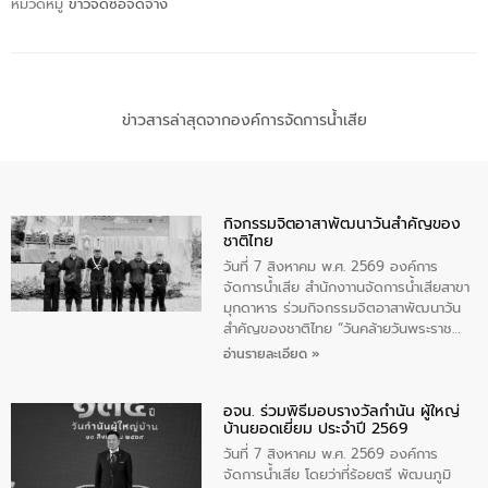
หมวดหมู่
ข่าวจัดซื้อจัดจ้าง
ข่าวสารล่าสุดจากองค์การจัดการน้ำเสีย
กิจกรรมจิตอาสาพัฒนาวันสําคัญของ
ชาติไทย
วันที่ 7 สิงหาคม พ.ศ. 2569 องค์การ
จัดการน้ำเสีย สำนักงาานจัดการน้ำเสียสาขา
มุกดาหาร ร่วมกิจกรรมจิตอาสาพัฒนาวัน
สําคัญของชาติไทย “วันคล้ายวันพระราช
สมภพ สมเด็จพระนางเจ้าสิริกิติ์พระบรม
อ่านรายละเอียด »
ราชินีนาถ พระบรมราชชนนีพันปีหลวง และ
วันแม่แห่งชาติ 12 สิงหาคม” โดยมีนายชลิต
อจน. ร่วมพิธีมอบรางวัลกำนัน ผู้ใหญ่
ทิพย์คำ รองผู้ว่าราชการจังหวัดมุกดาหาร
บ้านยอดเยี่ยม ประจำปี 2569
เป็นประธานในพิธี ณ เรือนจําชั่วคราวนาโสก
ตําบลนาโสก อําเภอเมืองมุกดาหาร จังหวัด
วันที่ 7 สิงหาคม พ.ศ. 2569 องค์การ
มุกดาหาร โดยในกิจกรรมได้ร่วมปลูกป่า และ
จัดการน้ำเสีย โดยว่าที่ร้อยตรี พัฒนภูมิ