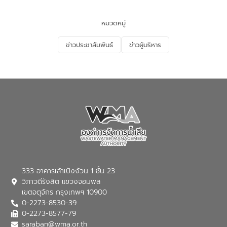
PLUS” โดยจัดอบรมให้ความรู้แก่ประชาชน
และนักเรียน เพื่อส่งเสริมความรู้ด้านการ
จัดการน้ำเสียและสร้างจิตสำนึกในการ
หมวดหมู่
อนุรักษ์สิ่งแวดล้อม ในหัวข้อ “น้ำเสียชุมชน
และการบำบัดน้ำเสียเบื้องต้น” โดยให้ความรู้
ข่าวประชาสัมพันธ์
ข่าวผู้บริหาร
เกี่ยวกับสาเหตุและผลกระทบของน้ำเสีย
แนวทางการลดการเกิดน้ำเสียจากแหล่ง
กำเนิด การบำบัดน้ำเสียเบื้องต้นในครัวเรือน
ณ เทศบาลตำบลบางเลน จังหวัดนครปฐม
333 อาคารเล้าเป้งง้วน 1 ชั้น 23
วิภาวดีรังสิต แขวงจอมพล
เขตจตุจักร กรุงเทพฯ 10900
0-2273-8530-39
0-2273-8577-79
saraban@wma.or.th