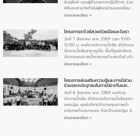
ทําความสะอาดภายในบริเวณ จัดกิจกรรม
อังศุสิงห์ รองผู้อำนวยการปฏิบัติการ ร่วม
เพื่อถวายเป็นพระราชกุศล สมเด็จพระนาง
พิธีมอบรางวัลกำนันผู้ใหญ่บ้านยอดเยี่ยม ณ
เจ้าสิริกิติ์พระบรมราชินีนาถ พระบรมราช
ทำเนียบรัฐบาล โดยมีนายอนุทิน ชาญวีรกูล
อ่านรายละเอียด »
ชนนีพันปีหลวง พร้อมถวายสัจปฏิญาณ
นายกรัฐมนตรีและรัฐมนตรีว่าการกระทรวง
ทำความดีด้วยหัวใจ
มหาดไทย เป็นประธานมอบรางวัลแหนบ
โครงการราไวย์สวยด้วยมือและใจเรา
ทองคำและประกาศเกียรติคุณให้แก่ กำนัน
ผู้ใหญ่บ้านยอดเยี่ยม พร้อมกล่าวชื่นชม ให้
วันที่ 7 สิงหาคม พ.ศ. 2569 เวลา 9:00-
โอวาท และมอบนโยบาย
12:00 น. องค์การจัดการน้ำเสีย สำนักงาน
จัดการน้ำเสียสาขาภูเก็ต พื้นที่ศูนย์บริหาร
จัดการคุณภาพน้ำเทศบาลตำบลราไวย์ เข้า
ร่วมโครงการราไวย์สวยด้วยมือและใจเรา
อ่านรายละเอียด »
โดยมีนายเทมส์ ไกรทัศน์ นายกเทศมนตรี
ตำบลราไวย์ เจ้าหน้าที่เทศบาล ชาวบ้าน
โครงการส่งเสริมความรู้และการมีส่วน
ประชาชน ตัวแทนจากโรงแรมต่างๆ ในเขต
ร่วมของประชาชนในการป้องกันและ
เทศบาลตำบลราไวย์ ศูนย์บริหารจัดการ
แก้ไขปัญหาน้ำเสียอย่างยั่งยืน
คุณภาพน้ำเทศบาลตำบลราไวย์ นำโดยนาย
วันที่ 6 สิงหาคม พ.ศ. 2569 องค์การ
น้อย แก้วเศษ ผู้จัดการสำนักงานจัดการน้ำ
จัดการน้ำเสีย สำนักงานจัดการน้ำเสียสาขา
เสียสาขาภูเก็ต พร้อมด้วยเจ้าหน้าที่ จำนวน
นครปฐม ศูนย์บริหารจัดการคุณภาพน้ำ
5 คน ร่วมทำกิจกรรม ทำความสะอาด
เทศบาลตำบลบางเลน จังหวัดนครปฐม จัด
ชายหาดและแหล่งท่องเที่ยว ณ บริเวณ
กิจกรรมภายใต้โครงการส่งเสริมความรู้และ
อ่านรายละเอียด »
แหลมพรหมเทพ หมู่ที่ 6 ตำบลราไวย์
การมีส่วนร่วมของประชาชนในการป้องกัน
อำเภอเมือง จังหวัดภูเก็ต
และแก้ไขปัญหาน้ำเสียอย่างยั่งยืน ตาม
นโยบาย “มหาดไทย ทำ ทัน ที Action 5