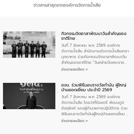
ข่าวสารล่าสุดจากองค์การจัดการน้ำเสีย
กิจกรรมจิตอาสาพัฒนาวันสําคัญของ
ชาติไทย
วันที่ 7 สิงหาคม พ.ศ. 2569 องค์การ
จัดการน้ำเสีย สำนักงาานจัดการน้ำเสียสาขา
มุกดาหาร ร่วมกิจกรรมจิตอาสาพัฒนาวัน
สําคัญของชาติไทย “วันคล้ายวันพระราช
สมภพ สมเด็จพระนางเจ้าสิริกิติ์พระบรม
อ่านรายละเอียด »
ราชินีนาถ พระบรมราชชนนีพันปีหลวง และ
วันแม่แห่งชาติ 12 สิงหาคม” โดยมีนายชลิต
อจน. ร่วมพิธีมอบรางวัลกำนัน ผู้ใหญ่
ทิพย์คำ รองผู้ว่าราชการจังหวัดมุกดาหาร
บ้านยอดเยี่ยม ประจำปี 2569
เป็นประธานในพิธี ณ เรือนจําชั่วคราวนาโสก
ตําบลนาโสก อําเภอเมืองมุกดาหาร จังหวัด
วันที่ 7 สิงหาคม พ.ศ. 2569 องค์การ
มุกดาหาร โดยในกิจกรรมได้ร่วมปลูกป่า และ
จัดการน้ำเสีย โดยว่าที่ร้อยตรี พัฒนภูมิ
ทําความสะอาดภายในบริเวณ จัดกิจกรรม
อังศุสิงห์ รองผู้อำนวยการปฏิบัติการ ร่วม
เพื่อถวายเป็นพระราชกุศล สมเด็จพระนาง
พิธีมอบรางวัลกำนันผู้ใหญ่บ้านยอดเยี่ยม ณ
เจ้าสิริกิติ์พระบรมราชินีนาถ พระบรมราช
ทำเนียบรัฐบาล โดยมีนายอนุทิน ชาญวีรกูล
อ่านรายละเอียด »
ชนนีพันปีหลวง พร้อมถวายสัจปฏิญาณ
นายกรัฐมนตรีและรัฐมนตรีว่าการกระทรวง
ทำความดีด้วยหัวใจ
มหาดไทย เป็นประธานมอบรางวัลแหนบ