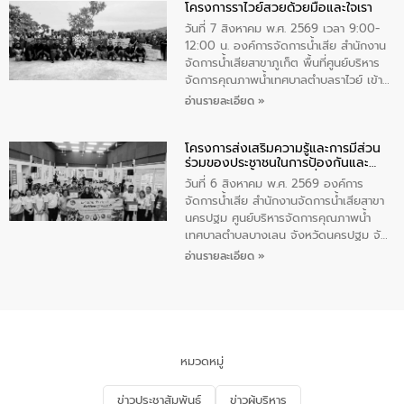
โครงการราไวย์สวยด้วยมือและใจเรา
ทองคำและประกาศเกียรติคุณให้แก่ กำนัน
ผู้ใหญ่บ้านยอดเยี่ยม พร้อมกล่าวชื่นชม ให้
วันที่ 7 สิงหาคม พ.ศ. 2569 เวลา 9:00-
โอวาท และมอบนโยบาย
12:00 น. องค์การจัดการน้ำเสีย สำนักงาน
จัดการน้ำเสียสาขาภูเก็ต พื้นที่ศูนย์บริหาร
จัดการคุณภาพน้ำเทศบาลตำบลราไวย์ เข้า
ร่วมโครงการราไวย์สวยด้วยมือและใจเรา
อ่านรายละเอียด »
โดยมีนายเทมส์ ไกรทัศน์ นายกเทศมนตรี
ตำบลราไวย์ เจ้าหน้าที่เทศบาล ชาวบ้าน
โครงการส่งเสริมความรู้และการมีส่วน
ประชาชน ตัวแทนจากโรงแรมต่างๆ ในเขต
ร่วมของประชาชนในการป้องกันและ
เทศบาลตำบลราไวย์ ศูนย์บริหารจัดการ
แก้ไขปัญหาน้ำเสียอย่างยั่งยืน
คุณภาพน้ำเทศบาลตำบลราไวย์ นำโดยนาย
วันที่ 6 สิงหาคม พ.ศ. 2569 องค์การ
น้อย แก้วเศษ ผู้จัดการสำนักงานจัดการน้ำ
จัดการน้ำเสีย สำนักงานจัดการน้ำเสียสาขา
เสียสาขาภูเก็ต พร้อมด้วยเจ้าหน้าที่ จำนวน
นครปฐม ศูนย์บริหารจัดการคุณภาพน้ำ
5 คน ร่วมทำกิจกรรม ทำความสะอาด
เทศบาลตำบลบางเลน จังหวัดนครปฐม จัด
ชายหาดและแหล่งท่องเที่ยว ณ บริเวณ
กิจกรรมภายใต้โครงการส่งเสริมความรู้และ
อ่านรายละเอียด »
แหลมพรหมเทพ หมู่ที่ 6 ตำบลราไวย์
การมีส่วนร่วมของประชาชนในการป้องกัน
อำเภอเมือง จังหวัดภูเก็ต
และแก้ไขปัญหาน้ำเสียอย่างยั่งยืน ตาม
นโยบาย “มหาดไทย ทำ ทัน ที Action 5
PLUS” โดยจัดอบรมให้ความรู้แก่ประชาชน
และนักเรียน เพื่อส่งเสริมความรู้ด้านการ
จัดการน้ำเสียและสร้างจิตสำนึกในการ
หมวดหมู่
อนุรักษ์สิ่งแวดล้อม ในหัวข้อ “น้ำเสียชุมชน
และการบำบัดน้ำเสียเบื้องต้น” โดยให้ความรู้
ข่าวประชาสัมพันธ์
ข่าวผู้บริหาร