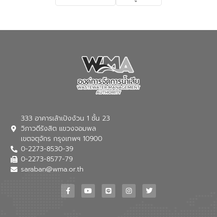
เกี่ยวกับสาเหตุและผลกระทบของน้ำเสีย
แนวทางการลดการเกิดน้ำเสียจากแหล่ง
กำเนิด การบำบัดน้ำเสียเบื้องต้นในครัวเรือน
ณ เทศบาลตำบลบางเลน จังหวัดนครปฐม
333 อาคารเล้าเป้งง้วน 1 ชั้น 23
วิภาวดีรังสิต แขวงจอมพล
เขตจตุจักร กรุงเทพฯ 10900
0-2273-8530-39
0-2273-8577-79
saraban@wma.or.th