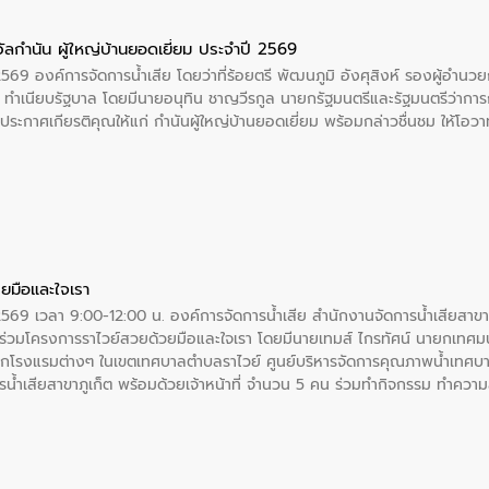
ัลกำนัน ผู้ใหญ่บ้านยอดเยี่ยม ประจำปี 2569
2569 องค์การจัดการน้ำเสีย โดยว่าที่ร้อยตรี พัฒนภูมิ อังศุสิงห์ รองผู้อำนว
 ณ ทำเนียบรัฐบาล โดยมีนายอนุทิน ชาญวีรกูล นายกรัฐมนตรีและรัฐมนตรีว่า
ะกาศเกียรติคุณให้แก่ กำนันผู้ใหญ่บ้านยอดเยี่ยม พร้อมกล่าวชื่นชม ให้โ
ยมือและใจเรา
2569 เวลา 9:00-12:00 น. องค์การจัดการน้ำเสีย สำนักงานจัดการน้ำเสียสาขาภู
ร่วมโครงการราไวย์สวยด้วยมือและใจเรา โดยมีนายเทมส์ ไกรทัศน์ นายกเทศมนต
กโรงแรมต่างๆ ในเขตเทศบาลตำบลราไวย์ ศูนย์บริหารจัดการคุณภาพน้ำเทศบ
ารน้ำเสียสาขาภูเก็ต พร้อมด้วยเจ้าหน้าที่ จำนวน 5 คน ร่วมทำกิจกรรม ทำค
่ที่ 6 ตำบลราไวย์ อำเภอเมือง จังหวัดภูเก็ต