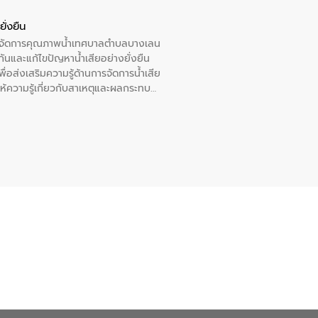
ั่งยืน
หารจัดการคุณภาพน้ำเทศบาลตำบลบางเลน
นและแก้ไขปัญหาน้ำเสียอย่างยั่งยืน
อส่งเสริมความรู้ด้านการจัดการน้ำเสีย
ให้ความรู้เกี่ยวกับสาเหตุและผลกระทบ
ณ เทศบาลตำบลบางเลน จังหวัดนครปฐม