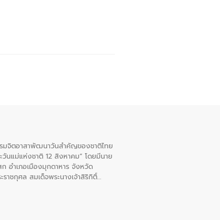
จกรรมจิตอาสาพัฒนาวันสําคัญของชาติไทย
ะวันแม่แห่งชาติ 12 สิงหาคม” โดยมีนาย
สก อําเภอเมืองมุกดาหาร จังหวัด
าชกุศล สมเด็จพระนางเจ้าสิริกิติ์