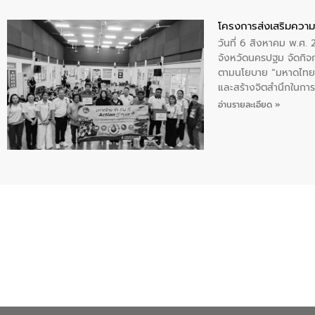
โครงการส่งเสริมความร
วันที่ 6 สิงหาคม พ.ศ
จังหวัดนครปฐม จัดกิจก
ตามนโยบาย “มหาดไทย ทำ
และสร้างจิตสำนึกในการอ
ของน้ำเสีย แนวทางการ
อ่านรายละเอียด »