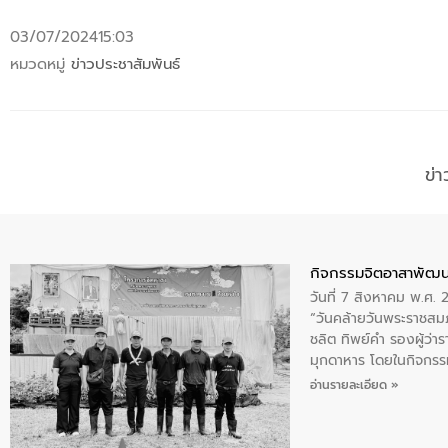
03/07/2024
15:03
หมวดหมู่
ข่าวประชาสัมพันธ์
ข่
กิจกรรมจิตอาสาพัฒน
วันที่ 7 สิงหาคม พ.ศ.
“วันคล้ายวันพระราชสมภ
ชลิต ทิพย์คำ รองผู้ว่
มุกดาหาร โดยในกิจกรรม
พระบรมราชินีนาถ พระ
อ่านรายละเอียด »