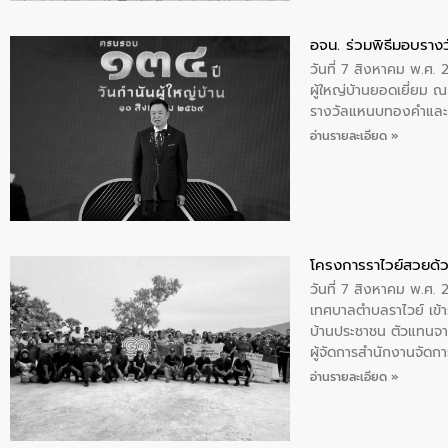
อจน. ร่วมพิธีมอบรางว
วันที่ 7 สิงหาคม พ.ศ. 
ผู้ใหญ่บ้านยอดเยี่ยม
รางวัลแหนบทองคำและปร
อ่านรายละเอียด »
โครงการราไวย์สวยด้ว
วันที่ 7 สิงหาคม พ.ศ. 
เทศบาลตำบลราไวย์ เข้า
บ้านประชาชน ตัวแทนจา
ผู้จัดการสำนักงานจัดก
บริเวณแหลมพรหมเทพ หมู
อ่านรายละเอียด »