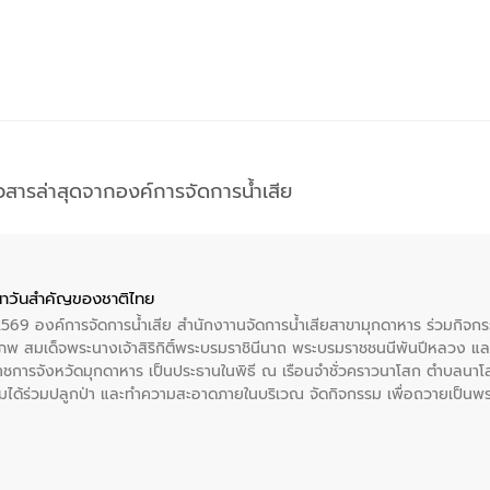
าวสารล่าสุดจากองค์การจัดการน้ำเสีย
าวันสําคัญของชาติไทย
 2569 องค์การจัดการน้ำเสีย สำนักงาานจัดการน้ำเสียสาขามุกดาหาร ร่วมกิ
พ สมเด็จพระนางเจ้าสิริกิติ์พระบรมราชินีนาถ พระบรมราชชนนีพันปีหลวง แล
าราชการจังหวัดมุกดาหาร เป็นประธานในพิธี ณ เรือนจําชั่วคราวนาโสก ตําบลนาโ
ได้ร่วมปลูกป่า และทําความสะอาดภายในบริเวณ จัดกิจกรรม เพื่อถวายเป็นพระร
บรมราชชนนีพันปีหลวง พร้อมถวายสัจปฏิญาณ ทำความดีด้วยหัวใจ