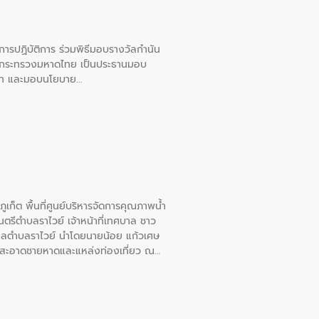
ยการปฏิบัติการ ร่วมพิธีมอบรางวัลกำนัน
การกระทรวงมหาดไทย เป็นประธานมอบ
อวาท และมอบนโยบาย
เก็ต พื้นที่ศูนย์บริหารจัดการคุณภาพน้ำ
รีตำบลราไวย์ เจ้าหน้าที่เทศบาล ชาว
าลตำบลราไวย์ นำโดยนายน้อย แก้วเศษ
วามสะอาดชายหาดและแหล่งท่องเที่ยว ณ