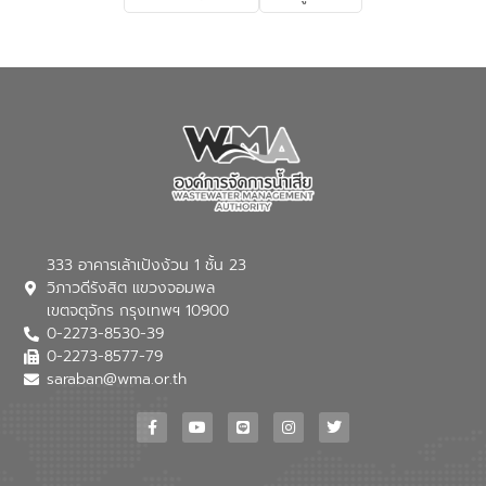
เกี่ยวกับสาเหตุและผลกระทบของน้ำเสีย
แนวทางการลดการเกิดน้ำเสียจากแหล่ง
กำเนิด การบำบัดน้ำเสียเบื้องต้นในครัวเรือน
ณ เทศบาลตำบลบางเลน จังหวัดนครปฐม
333 อาคารเล้าเป้งง้วน 1 ชั้น 23
วิภาวดีรังสิต แขวงจอมพล
เขตจตุจักร กรุงเทพฯ 10900
0-2273-8530-39
0-2273-8577-79
saraban@wma.or.th