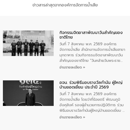
ข่าวสารล่าสุดจากองค์การจัดการน้ำเสีย
กิจกรรมจิตอาสาพัฒนาวันสําคัญของ
ชาติไทย
วันที่ 7 สิงหาคม พ.ศ. 2569 องค์การ
จัดการน้ำเสีย สำนักงาานจัดการน้ำเสียสาขา
มุกดาหาร ร่วมกิจกรรมจิตอาสาพัฒนาวัน
สําคัญของชาติไทย “วันคล้ายวันพระราช
สมภพ สมเด็จพระนางเจ้าสิริกิติ์พระบรม
อ่านรายละเอียด »
ราชินีนาถ พระบรมราชชนนีพันปีหลวง และ
วันแม่แห่งชาติ 12 สิงหาคม” โดยมีนายชลิต
อจน. ร่วมพิธีมอบรางวัลกำนัน ผู้ใหญ่
ทิพย์คำ รองผู้ว่าราชการจังหวัดมุกดาหาร
บ้านยอดเยี่ยม ประจำปี 2569
เป็นประธานในพิธี ณ เรือนจําชั่วคราวนาโสก
ตําบลนาโสก อําเภอเมืองมุกดาหาร จังหวัด
วันที่ 7 สิงหาคม พ.ศ. 2569 องค์การ
มุกดาหาร โดยในกิจกรรมได้ร่วมปลูกป่า และ
จัดการน้ำเสีย โดยว่าที่ร้อยตรี พัฒนภูมิ
ทําความสะอาดภายในบริเวณ จัดกิจกรรม
อังศุสิงห์ รองผู้อำนวยการปฏิบัติการ ร่วม
เพื่อถวายเป็นพระราชกุศล สมเด็จพระนาง
พิธีมอบรางวัลกำนันผู้ใหญ่บ้านยอดเยี่ยม ณ
เจ้าสิริกิติ์พระบรมราชินีนาถ พระบรมราช
ทำเนียบรัฐบาล โดยมีนายอนุทิน ชาญวีรกูล
อ่านรายละเอียด »
ชนนีพันปีหลวง พร้อมถวายสัจปฏิญาณ
นายกรัฐมนตรีและรัฐมนตรีว่าการกระทรวง
ทำความดีด้วยหัวใจ
มหาดไทย เป็นประธานมอบรางวัลแหนบ