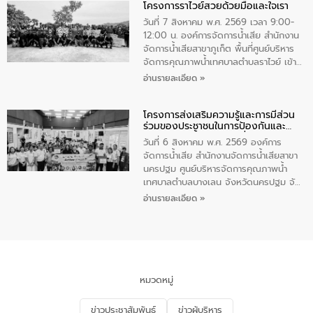
โครงการราไวย์สวยด้วยมือและใจเรา
ทองคำและประกาศเกียรติคุณให้แก่ กำนัน
ผู้ใหญ่บ้านยอดเยี่ยม พร้อมกล่าวชื่นชม ให้
วันที่ 7 สิงหาคม พ.ศ. 2569 เวลา 9:00-
โอวาท และมอบนโยบาย
12:00 น. องค์การจัดการน้ำเสีย สำนักงาน
จัดการน้ำเสียสาขาภูเก็ต พื้นที่ศูนย์บริหาร
จัดการคุณภาพน้ำเทศบาลตำบลราไวย์ เข้า
ร่วมโครงการราไวย์สวยด้วยมือและใจเรา
อ่านรายละเอียด »
โดยมีนายเทมส์ ไกรทัศน์ นายกเทศมนตรี
ตำบลราไวย์ เจ้าหน้าที่เทศบาล ชาวบ้าน
โครงการส่งเสริมความรู้และการมีส่วน
ประชาชน ตัวแทนจากโรงแรมต่างๆ ในเขต
ร่วมของประชาชนในการป้องกันและ
เทศบาลตำบลราไวย์ ศูนย์บริหารจัดการ
แก้ไขปัญหาน้ำเสียอย่างยั่งยืน
คุณภาพน้ำเทศบาลตำบลราไวย์ นำโดยนาย
วันที่ 6 สิงหาคม พ.ศ. 2569 องค์การ
น้อย แก้วเศษ ผู้จัดการสำนักงานจัดการน้ำ
จัดการน้ำเสีย สำนักงานจัดการน้ำเสียสาขา
เสียสาขาภูเก็ต พร้อมด้วยเจ้าหน้าที่ จำนวน
นครปฐม ศูนย์บริหารจัดการคุณภาพน้ำ
5 คน ร่วมทำกิจกรรม ทำความสะอาด
เทศบาลตำบลบางเลน จังหวัดนครปฐม จัด
ชายหาดและแหล่งท่องเที่ยว ณ บริเวณ
กิจกรรมภายใต้โครงการส่งเสริมความรู้และ
อ่านรายละเอียด »
แหลมพรหมเทพ หมู่ที่ 6 ตำบลราไวย์
การมีส่วนร่วมของประชาชนในการป้องกัน
อำเภอเมือง จังหวัดภูเก็ต
และแก้ไขปัญหาน้ำเสียอย่างยั่งยืน ตาม
นโยบาย “มหาดไทย ทำ ทัน ที Action 5
PLUS” โดยจัดอบรมให้ความรู้แก่ประชาชน
และนักเรียน เพื่อส่งเสริมความรู้ด้านการ
จัดการน้ำเสียและสร้างจิตสำนึกในการ
หมวดหมู่
อนุรักษ์สิ่งแวดล้อม ในหัวข้อ “น้ำเสียชุมชน
และการบำบัดน้ำเสียเบื้องต้น” โดยให้ความรู้
ข่าวประชาสัมพันธ์
ข่าวผู้บริหาร