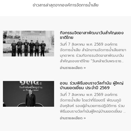
ข่าวสารล่าสุดจากองค์การจัดการน้ำเสีย
กิจกรรมจิตอาสาพัฒนาวันสําคัญของ
ชาติไทย
วันที่ 7 สิงหาคม พ.ศ. 2569 องค์การ
จัดการน้ำเสีย สำนักงาานจัดการน้ำเสียสาขา
มุกดาหาร ร่วมกิจกรรมจิตอาสาพัฒนาวัน
สําคัญของชาติไทย “วันคล้ายวันพระราช
สมภพ สมเด็จพระนางเจ้าสิริกิติ์พระบรม
อ่านรายละเอียด »
ราชินีนาถ พระบรมราชชนนีพันปีหลวง และ
วันแม่แห่งชาติ 12 สิงหาคม” โดยมีนายชลิต
อจน. ร่วมพิธีมอบรางวัลกำนัน ผู้ใหญ่
ทิพย์คำ รองผู้ว่าราชการจังหวัดมุกดาหาร
บ้านยอดเยี่ยม ประจำปี 2569
เป็นประธานในพิธี ณ เรือนจําชั่วคราวนาโสก
ตําบลนาโสก อําเภอเมืองมุกดาหาร จังหวัด
วันที่ 7 สิงหาคม พ.ศ. 2569 องค์การ
มุกดาหาร โดยในกิจกรรมได้ร่วมปลูกป่า และ
จัดการน้ำเสีย โดยว่าที่ร้อยตรี พัฒนภูมิ
ทําความสะอาดภายในบริเวณ จัดกิจกรรม
อังศุสิงห์ รองผู้อำนวยการปฏิบัติการ ร่วม
เพื่อถวายเป็นพระราชกุศล สมเด็จพระนาง
พิธีมอบรางวัลกำนันผู้ใหญ่บ้านยอดเยี่ยม ณ
เจ้าสิริกิติ์พระบรมราชินีนาถ พระบรมราช
ทำเนียบรัฐบาล โดยมีนายอนุทิน ชาญวีรกูล
อ่านรายละเอียด »
ชนนีพันปีหลวง พร้อมถวายสัจปฏิญาณ
นายกรัฐมนตรีและรัฐมนตรีว่าการกระทรวง
ทำความดีด้วยหัวใจ
มหาดไทย เป็นประธานมอบรางวัลแหนบ