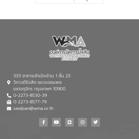
เกี่ยวกับสาเหตุและผลกระทบของน้ำเสีย
แนวทางการลดการเกิดน้ำเสียจากแหล่ง
กำเนิด การบำบัดน้ำเสียเบื้องต้นในครัวเรือน
ณ เทศบาลตำบลบางเลน จังหวัดนครปฐม
333 อาคารเล้าเป้งง้วน 1 ชั้น 23
วิภาวดีรังสิต แขวงจอมพล
เขตจตุจักร กรุงเทพฯ 10900
0-2273-8530-39
0-2273-8577-79
saraban@wma.or.th