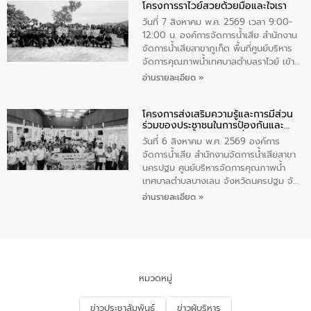
โครงการราไวย์สวยด้วยมือและใจเรา
ทองคำและประกาศเกียรติคุณให้แก่ กำนัน
ผู้ใหญ่บ้านยอดเยี่ยม พร้อมกล่าวชื่นชม ให้
วันที่ 7 สิงหาคม พ.ศ. 2569 เวลา 9:00-
โอวาท และมอบนโยบาย
12:00 น. องค์การจัดการน้ำเสีย สำนักงาน
จัดการน้ำเสียสาขาภูเก็ต พื้นที่ศูนย์บริหาร
จัดการคุณภาพน้ำเทศบาลตำบลราไวย์ เข้า
ร่วมโครงการราไวย์สวยด้วยมือและใจเรา
อ่านรายละเอียด »
โดยมีนายเทมส์ ไกรทัศน์ นายกเทศมนตรี
ตำบลราไวย์ เจ้าหน้าที่เทศบาล ชาวบ้าน
โครงการส่งเสริมความรู้และการมีส่วน
ประชาชน ตัวแทนจากโรงแรมต่างๆ ในเขต
ร่วมของประชาชนในการป้องกันและ
เทศบาลตำบลราไวย์ ศูนย์บริหารจัดการ
แก้ไขปัญหาน้ำเสียอย่างยั่งยืน
คุณภาพน้ำเทศบาลตำบลราไวย์ นำโดยนาย
วันที่ 6 สิงหาคม พ.ศ. 2569 องค์การ
น้อย แก้วเศษ ผู้จัดการสำนักงานจัดการน้ำ
จัดการน้ำเสีย สำนักงานจัดการน้ำเสียสาขา
เสียสาขาภูเก็ต พร้อมด้วยเจ้าหน้าที่ จำนวน
นครปฐม ศูนย์บริหารจัดการคุณภาพน้ำ
5 คน ร่วมทำกิจกรรม ทำความสะอาด
เทศบาลตำบลบางเลน จังหวัดนครปฐม จัด
ชายหาดและแหล่งท่องเที่ยว ณ บริเวณ
กิจกรรมภายใต้โครงการส่งเสริมความรู้และ
อ่านรายละเอียด »
แหลมพรหมเทพ หมู่ที่ 6 ตำบลราไวย์
การมีส่วนร่วมของประชาชนในการป้องกัน
อำเภอเมือง จังหวัดภูเก็ต
และแก้ไขปัญหาน้ำเสียอย่างยั่งยืน ตาม
นโยบาย “มหาดไทย ทำ ทัน ที Action 5
PLUS” โดยจัดอบรมให้ความรู้แก่ประชาชน
และนักเรียน เพื่อส่งเสริมความรู้ด้านการ
จัดการน้ำเสียและสร้างจิตสำนึกในการ
หมวดหมู่
อนุรักษ์สิ่งแวดล้อม ในหัวข้อ “น้ำเสียชุมชน
และการบำบัดน้ำเสียเบื้องต้น” โดยให้ความรู้
ข่าวประชาสัมพันธ์
ข่าวผู้บริหาร