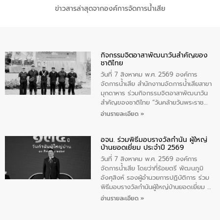
ข่าวสารล่าสุดจากองค์การจัดการน้ำเสีย
กิจกรรมจิตอาสาพัฒนาวันสําคัญของ
ชาติไทย
วันที่ 7 สิงหาคม พ.ศ. 2569 องค์การ
จัดการน้ำเสีย สำนักงาานจัดการน้ำเสียสาขา
มุกดาหาร ร่วมกิจกรรมจิตอาสาพัฒนาวัน
สําคัญของชาติไทย “วันคล้ายวันพระราช
สมภพ สมเด็จพระนางเจ้าสิริกิติ์พระบรม
อ่านรายละเอียด »
ราชินีนาถ พระบรมราชชนนีพันปีหลวง และ
วันแม่แห่งชาติ 12 สิงหาคม” โดยมีนายชลิต
อจน. ร่วมพิธีมอบรางวัลกำนัน ผู้ใหญ่
ทิพย์คำ รองผู้ว่าราชการจังหวัดมุกดาหาร
บ้านยอดเยี่ยม ประจำปี 2569
เป็นประธานในพิธี ณ เรือนจําชั่วคราวนาโสก
ตําบลนาโสก อําเภอเมืองมุกดาหาร จังหวัด
วันที่ 7 สิงหาคม พ.ศ. 2569 องค์การ
มุกดาหาร โดยในกิจกรรมได้ร่วมปลูกป่า และ
จัดการน้ำเสีย โดยว่าที่ร้อยตรี พัฒนภูมิ
ทําความสะอาดภายในบริเวณ จัดกิจกรรม
อังศุสิงห์ รองผู้อำนวยการปฏิบัติการ ร่วม
เพื่อถวายเป็นพระราชกุศล สมเด็จพระนาง
พิธีมอบรางวัลกำนันผู้ใหญ่บ้านยอดเยี่ยม ณ
เจ้าสิริกิติ์พระบรมราชินีนาถ พระบรมราช
ทำเนียบรัฐบาล โดยมีนายอนุทิน ชาญวีรกูล
อ่านรายละเอียด »
ชนนีพันปีหลวง พร้อมถวายสัจปฏิญาณ
นายกรัฐมนตรีและรัฐมนตรีว่าการกระทรวง
ทำความดีด้วยหัวใจ
มหาดไทย เป็นประธานมอบรางวัลแหนบ