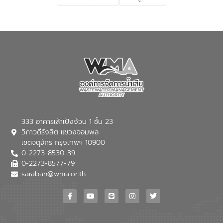
เกี่ยวกับสาเหตุและผลกระทบของน้ำเสีย
แนวทางการลดการเกิดน้ำเสียจากแหล่ง
กำเนิด การบำบัดน้ำเสียเบื้องต้นในครัวเรือน
ณ เทศบาลตำบลบางเลน จังหวัดนครปฐม
333 อาคารเล้าเป้งง้วน 1 ชั้น 23
วิภาวดีรังสิต แขวงจอมพล
เขตจตุจักร กรุงเทพฯ 10900
0-2273-8530-39
0-2273-8577-79
saraban@wma.or.th