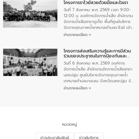
โครงการราไวย์สวยด้วยมือและใจเรา
ทองคำและประกาศเกียรติคุณให้แก่ กำนัน
ผู้ใหญ่บ้านยอดเยี่ยม พร้อมกล่าวชื่นชม ให้
วันที่ 7 สิงหาคม พ.ศ. 2569 เวลา 9:00-
โอวาท และมอบนโยบาย
12:00 น. องค์การจัดการน้ำเสีย สำนักงาน
จัดการน้ำเสียสาขาภูเก็ต พื้นที่ศูนย์บริหาร
จัดการคุณภาพน้ำเทศบาลตำบลราไวย์ เข้า
ร่วมโครงการราไวย์สวยด้วยมือและใจเรา
อ่านรายละเอียด »
โดยมีนายเทมส์ ไกรทัศน์ นายกเทศมนตรี
ตำบลราไวย์ เจ้าหน้าที่เทศบาล ชาวบ้าน
โครงการส่งเสริมความรู้และการมีส่วน
ประชาชน ตัวแทนจากโรงแรมต่างๆ ในเขต
ร่วมของประชาชนในการป้องกันและ
เทศบาลตำบลราไวย์ ศูนย์บริหารจัดการ
แก้ไขปัญหาน้ำเสียอย่างยั่งยืน
คุณภาพน้ำเทศบาลตำบลราไวย์ นำโดยนาย
วันที่ 6 สิงหาคม พ.ศ. 2569 องค์การ
น้อย แก้วเศษ ผู้จัดการสำนักงานจัดการน้ำ
จัดการน้ำเสีย สำนักงานจัดการน้ำเสียสาขา
เสียสาขาภูเก็ต พร้อมด้วยเจ้าหน้าที่ จำนวน
นครปฐม ศูนย์บริหารจัดการคุณภาพน้ำ
5 คน ร่วมทำกิจกรรม ทำความสะอาด
เทศบาลตำบลบางเลน จังหวัดนครปฐม จัด
ชายหาดและแหล่งท่องเที่ยว ณ บริเวณ
กิจกรรมภายใต้โครงการส่งเสริมความรู้และ
อ่านรายละเอียด »
แหลมพรหมเทพ หมู่ที่ 6 ตำบลราไวย์
การมีส่วนร่วมของประชาชนในการป้องกัน
อำเภอเมือง จังหวัดภูเก็ต
และแก้ไขปัญหาน้ำเสียอย่างยั่งยืน ตาม
นโยบาย “มหาดไทย ทำ ทัน ที Action 5
PLUS” โดยจัดอบรมให้ความรู้แก่ประชาชน
และนักเรียน เพื่อส่งเสริมความรู้ด้านการ
จัดการน้ำเสียและสร้างจิตสำนึกในการ
หมวดหมู่
อนุรักษ์สิ่งแวดล้อม ในหัวข้อ “น้ำเสียชุมชน
และการบำบัดน้ำเสียเบื้องต้น” โดยให้ความรู้
ข่าวประชาสัมพันธ์
ข่าวผู้บริหาร