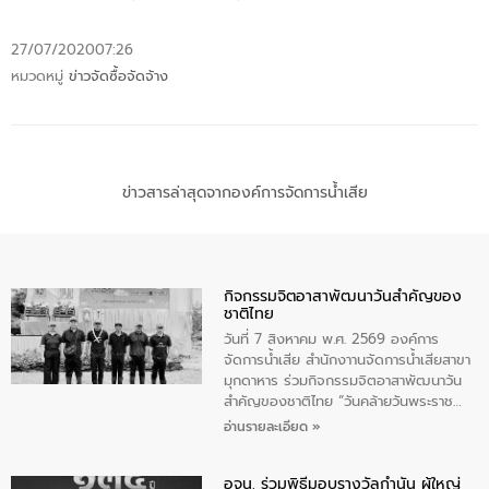
27/07/2020
07:26
หมวดหมู่
ข่าวจัดซื้อจัดจ้าง
ข่าวสารล่าสุดจากองค์การจัดการน้ำเสีย
กิจกรรมจิตอาสาพัฒนาวันสําคัญของ
ชาติไทย
วันที่ 7 สิงหาคม พ.ศ. 2569 องค์การ
จัดการน้ำเสีย สำนักงาานจัดการน้ำเสียสาขา
มุกดาหาร ร่วมกิจกรรมจิตอาสาพัฒนาวัน
สําคัญของชาติไทย “วันคล้ายวันพระราช
สมภพ สมเด็จพระนางเจ้าสิริกิติ์พระบรม
อ่านรายละเอียด »
ราชินีนาถ พระบรมราชชนนีพันปีหลวง และ
วันแม่แห่งชาติ 12 สิงหาคม” โดยมีนายชลิต
อจน. ร่วมพิธีมอบรางวัลกำนัน ผู้ใหญ่
ทิพย์คำ รองผู้ว่าราชการจังหวัดมุกดาหาร