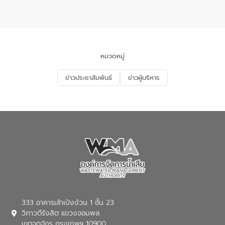
แหลมพรหมเทพ หมู่ที่ 6 ตำบลราไวย์
การมีส่วนร่วมของประชาชนในการป้องกัน
อำเภอเมือง จังหวัดภูเก็ต
และแก้ไขปัญหาน้ำเสียอย่างยั่งยืน ตาม
นโยบาย “มหาดไทย ทำ ทัน ที Action 5
PLUS” โดยจัดอบรมให้ความรู้แก่ประชาชน
และนักเรียน เพื่อส่งเสริมความรู้ด้านการ
จัดการน้ำเสียและสร้างจิตสำนึกในการ
หมวดหมู่
อนุรักษ์สิ่งแวดล้อม ในหัวข้อ “น้ำเสียชุมชน
และการบำบัดน้ำเสียเบื้องต้น” โดยให้ความรู้
ข่าวประชาสัมพันธ์
ข่าวผู้บริหาร
เกี่ยวกับสาเหตุและผลกระทบของน้ำเสีย
แนวทางการลดการเกิดน้ำเสียจากแหล่ง
กำเนิด การบำบัดน้ำเสียเบื้องต้นในครัวเรือน
ณ เทศบาลตำบลบางเลน จังหวัดนครปฐม
333 อาคารเล้าเป้งง้วน 1 ชั้น 23
วิภาวดีรังสิต แขวงจอมพล
เขตจตุจักร กรุงเทพฯ 10900