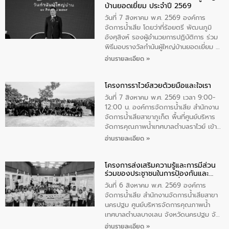
บ้านยอดเยี่ยม ประจำปี 2569
เป็นประธานในพิธี ณ เรือนจําชั่วคราวนาโสก
ตําบลนาโสก อําเภอเมืองมุกดาหาร จังหวัด
วันที่ 7 สิงหาคม พ.ศ. 2569 องค์การ
มุกดาหาร โดยในกิจกรรมได้ร่วมปลูกป่า และ
จัดการน้ำเสีย โดยว่าที่ร้อยตรี พัฒนภูมิ
ทําความสะอาดภายในบริเวณ จัดกิจกรรม
อังศุสิงห์ รองผู้อำนวยการปฏิบัติการ ร่วม
เพื่อถวายเป็นพระราชกุศล สมเด็จพระนาง
พิธีมอบรางวัลกำนันผู้ใหญ่บ้านยอดเยี่ยม ณ
เจ้าสิริกิติ์พระบรมราชินีนาถ พระบรมราช
ทำเนียบรัฐบาล โดยมีนายอนุทิน ชาญวีรกูล
อ่านรายละเอียด »
ชนนีพันปีหลวง พร้อมถวายสัจปฏิญาณ
นายกรัฐมนตรีและรัฐมนตรีว่าการกระทรวง
ทำความดีด้วยหัวใจ
มหาดไทย เป็นประธานมอบรางวัลแหนบ
โครงการราไวย์สวยด้วยมือและใจเรา
ทองคำและประกาศเกียรติคุณให้แก่ กำนัน
ผู้ใหญ่บ้านยอดเยี่ยม พร้อมกล่าวชื่นชม ให้
วันที่ 7 สิงหาคม พ.ศ. 2569 เวลา 9:00-
โอวาท และมอบนโยบาย
12:00 น. องค์การจัดการน้ำเสีย สำนักงาน
จัดการน้ำเสียสาขาภูเก็ต พื้นที่ศูนย์บริหาร
จัดการคุณภาพน้ำเทศบาลตำบลราไวย์ เข้า
ร่วมโครงการราไวย์สวยด้วยมือและใจเรา
อ่านรายละเอียด »
โดยมีนายเทมส์ ไกรทัศน์ นายกเทศมนตรี
ตำบลราไวย์ เจ้าหน้าที่เทศบาล ชาวบ้าน
โครงการส่งเสริมความรู้และการมีส่วน
ประชาชน ตัวแทนจากโรงแรมต่างๆ ในเขต
ร่วมของประชาชนในการป้องกันและ
เทศบาลตำบลราไวย์ ศูนย์บริหารจัดการ
แก้ไขปัญหาน้ำเสียอย่างยั่งยืน
คุณภาพน้ำเทศบาลตำบลราไวย์ นำโดยนาย
วันที่ 6 สิงหาคม พ.ศ. 2569 องค์การ
น้อย แก้วเศษ ผู้จัดการสำนักงานจัดการน้ำ
จัดการน้ำเสีย สำนักงานจัดการน้ำเสียสาขา
เสียสาขาภูเก็ต พร้อมด้วยเจ้าหน้าที่ จำนวน
นครปฐม ศูนย์บริหารจัดการคุณภาพน้ำ
5 คน ร่วมทำกิจกรรม ทำความสะอาด
เทศบาลตำบลบางเลน จังหวัดนครปฐม จัด
ชายหาดและแหล่งท่องเที่ยว ณ บริเวณ
กิจกรรมภายใต้โครงการส่งเสริมความรู้และ
อ่านรายละเอียด »