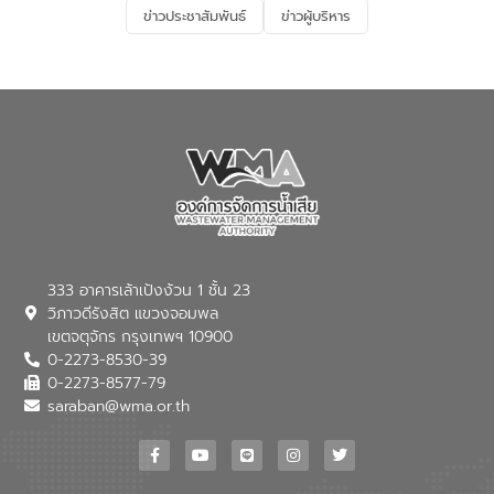
ลงทุนในอุตสาหกรรมแห่งอนาคต ตลอดจน
ข่าวประชาสัมพันธ์
ข่าวผู้บริหาร
มุ่งตอบโจทย์ความท้าทายจากวิกฤตการ
เปลี่ยนแปลงสภาพภูมิอากาศและความเสี่ยง
ภัยแล้งในระยะยาว การประสานความร่วมมือ
ในครั้งนี้เป็นการดึงจุดแข็งและความ
เชี่ยวชาญด้านระบบบำบัดน้ำเสียที่เป็นมิตร
ต่อสิ่งแวดล้อมของ องค์การจัดการน้ำเสีย
(อจน.) มาผสานกับประสบการณ์และ
เทคโนโลยีโครงข่ายน้ำครบวงจรในพื้นที่ EEC
ของอีสท์ วอเตอร์ เพื่อร่วมกันศึกษา
เทคโนโลยีการปรับปรุงคุณภาพน้ำ (Water
Reuse) และพัฒนารูปแบบการดำเนินงาน
ร่วมกับท้องถิ่นให้เกิดระบบบริหารจัดการน้ำ
อย่างเป็นรูปธรรม เพื่อรองรับความต้องการ
333 อาคารเล้าเป้งง้วน 1 ชั้น 23
ใช้น้ำที่พุ่งสูงขึ้นจากการขยายตัวของ
วิภาวดีรังสิต แขวงจอมพล
อุตสาหกรรม นายชีระ วงศบูรณะ ผู้อำนวย
เขตจตุจักร กรุงเทพฯ 10900
การองค์การจัดการน้ำเสีย กล่าวถึงภารกิจ
0-2273-8530-39
หลักของ อจน. ในการพัฒนาระบบบำบัดน้ำ
เสียเมื่อผสานกับความเชี่ยวชาญของอีสท์
0-2273-8577-79
วอเตอร์ จะช่วยขับเคลื่อนการศึกษาทั้งในมิติ
saraban@wma.or.th
ทางเทคนิคและความคุ้มค่าทางเศรษฐกิจ
เพื่อสนับสนุนการพัฒนาเมืองอย่างยั่งยืน
ขณะที่ นายบดินทร์ อุดล กรรมการผู้อำนวย
การใหญ่ อีสท์ วอเตอร์ ย้ำว่า การบริหาร