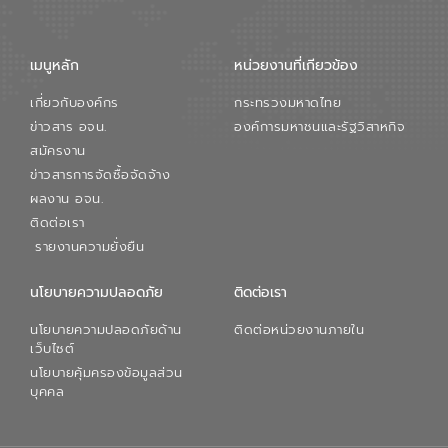
จัดการน้ำยุคใหม่ต้องมุ่งเน้นความคุ้มค่า
ตลอดระบบ โดยการนำน้ำบำบัดกลับมาใช้ใหม่
จะช่วยลดการพึ่งพาน้ำธรรมชาติและสร้าง
เมนูหลัก
หน่วยงานที่เกียวข้อง
สมดุลทางเศรษฐกิจและสิ่งแวดล้อมได้อย่าง
เป็นรูปธรรม ความร่วมมือระหว่างภาครัฐและ
เกี่ยวกับองค์กร
กระทรวงมหาดไทย
ภาคเอกชนในครั้งนี้ นับเป็นก้าวสำคัญของ
องค์การจัดการน้ำเสีย (อจน.) ในการร่วมวาง
ข่าวสาร อจน.
องค์การมหาชนและรัฐวิสาหกิจ
รากฐานโครงสร้างพื้นฐานด้านน้ำของ
สมัครงาน
ประเทศ เพื่อยกระดับประสิทธิภาพการใช้
ข่าวสารการจัดซื้อจัดจ้าง
ทรัพยากรน้ำให้เกิดประโยชน์สูงสุดและเป็นไป
ผลงาน อจน.
ตามมาตรฐานสากล
ติดต่อเรา
รายงานความยั่งยืน
นโยบายความปลอดภัย
ติดต่อเรา
นโยบายความปลอดภัยด้าน
ติดต่อหน่วยงานภายใน
เว็บไซต์
นโยบายคุ้มครองข้อมูลส่วน
บุคคล