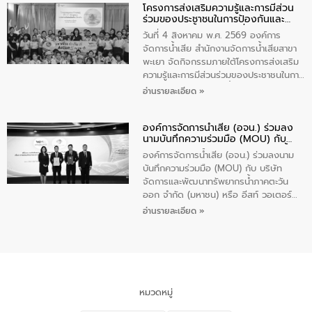
โครงการส่งเสริมความรู้และการมีส่วน
“ชุมชนร่วมใจ น้ำใสยั่งยืน” ได้บรรยายให้
ร่วมของประชาชนในการป้องกันและ
ความรู้เกี่ยวกับการจัดการน้ำเสียและการใช้
แก้ไขปัญหาน้ำเสียอย่างยั่งยืน
ถังดักไขมันให้แก่นักเรียนโรงเรียนวัดบ่อ
วันที่ 4 สิงหาคม พ.ศ. 2569 องค์การ
(นันทวิทยา) เทศบาลนครปากเกร็ด อำเภอ
จัดการน้ำเสีย สำนักงานจัดการน้ำเสียสาขา
ปากเกร็ด จังหวัดนนทบุรี จำนวน 30 คน
พะเยา จัดกิจกรรมภายใต้โครงการส่งเสริม
ความรู้และการมีส่วนร่วมของประชาชนในการ
ป้องกันและแก้ไขปัญหาน้ำเสียอย่างยั่งยืน
อ่านรายละเอียด »
ตามนโยบาย “มหาดไทย ทำทันที Action 5
Plus” โดยจัดอบรมให้ความรู้เรื่องน้ำเสีย
องค์การจัดการน้ำเสีย (อจน.) ร่วมลง
ชุมชนและการบำบัดน้ำเสียเบื้องต้น ให้กับ
นามบันทึกความร่วมมือ (MOU) กับ
นักเรียนชั้นประถมศึกษาปีที่ 5 โรงเรียน
บริษัท จัดการและพัฒนาทรัพยากรน้ำ
เทศบาล 1 (พะเยาประชานุกูล) จำนวน 30
องค์การจัดการน้ำเสีย (อจน.) ร่วมลงนาม
ภาคตะวันออก จำกัด (มหาชน) หรือ อีส
คน
บันทึกความร่วมมือ (MOU) กับ บริษัท
ท์ วอเตอร์
จัดการและพัฒนาทรัพยากรน้ำภาคตะวัน
ออก จำกัด (มหาชน) หรือ อีสท์ วอเตอร์
เมื่อวันอังคารที่ 4 สิงหาคม 2569 ณ ห้อง
อ่านรายละเอียด »
อเนกประสงค์ ชั้น 22 อาคารอีสท์วอเตอร์
ในหัวข้อ “การร่วมศึกษาแนวทางการบริหาร
จัดการน้ำเสียและการนำน้ำกลับมาใช้ประโยชน์
ของประเทศไทย” เพื่อยกระดับการบริหาร
จัดการทรัพยากรน้ำ เสริมสร้างความมั่นคง
ด้านน้ำของประเทศ และเตรียมความพร้อม
หมวดหมู่
รองรับการเติบโตของเมือง รวมถึงการ