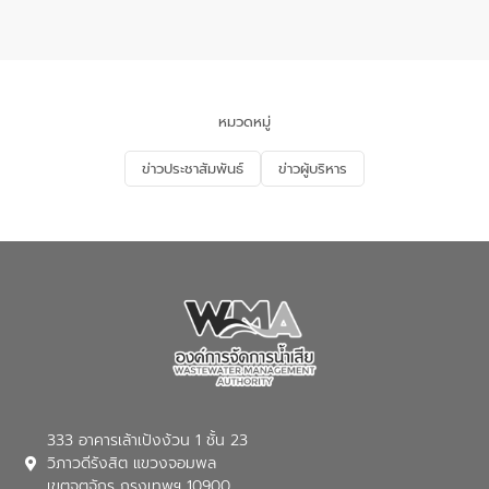
คน ณ ห้องประชุมเทศบาลเมืองอุทัยธานี
จังหวัดอุทัยธานี โดยมีรองนายกเทศมนตรี
เมืองอุทัยธานี (นายศุภฤกษ์ เอี่ยมละออ)
เป็นประธานพิธีเปิดการอบรม
หมวดหมู่
ข่าวประชาสัมพันธ์
ข่าวผู้บริหาร
333 อาคารเล้าเป้งง้วน 1 ชั้น 23
วิภาวดีรังสิต แขวงจอมพล
เขตจตุจักร กรุงเทพฯ 10900